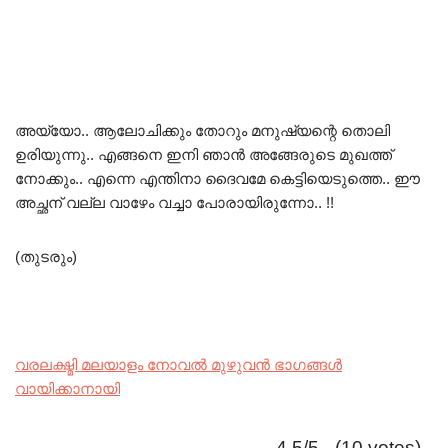
അയ്യോ.. ആലോചിക്കും തോറും മനുഷ്യന്റെ തൊലി
ഉരിയുന്നു.. എങ്ങനെ ഇനി ഞാൻ അങ്ങേരുടെ മുഖത്ത്
നോക്കും.. എന്നെ എന്തിനാ ദൈവമേ കെട്ടിയെടുത്തെ.. ഈ
അച്ഛന് വല്ല വാഴേം വച്ചാ പോരായിരുന്നോ.. !!
(തുടരും)
വരലക്ഷ്മി മലയാളം നോവൽ മുഴുവൻ ഭാഗങ്ങൾ
വായിക്കാനായി
4.5/5 - (10 votes)