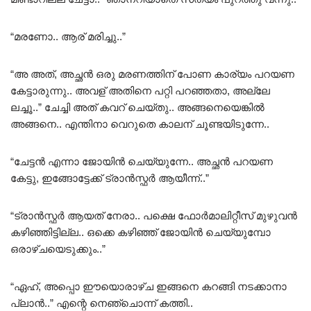
“മരണോ.. ആര് മരിച്ചു..”
“അ അത്, അച്ഛൻ ഒരു മരണത്തിന് പോണ കാര്യം പറയണ
കേട്ടാരുന്നു.. അവള് അതിനെ പറ്റി പറഞ്ഞതാ, അല്ലേ
ലച്ചൂ..” ചേച്ചി അത് കവറ് ചെയ്തു.. അങ്ങനെയെങ്കിൽ
അങ്ങനെ.. എന്തിനാ വെറുതെ കാലന് ചൂണ്ടയിടുന്നേ..
“ചേട്ടൻ എന്നാ ജോയിൻ ചെയ്യുന്നേ.. അച്ഛൻ പറയണ
കേട്ടു, ഇങ്ങോട്ടേക്ക് ട്രാൻസ്ഫർ ആയീന്ന്..”
“ട്രാൻസ്ഫർ ആയത് നേരാ.. പക്ഷെ ഫോർമാലിറ്റീസ് മുഴുവൻ
കഴിഞ്ഞിട്ടില്ല.. ഒക്കെ കഴിഞ്ഞ് ജോയിൻ ചെയ്യുമ്പോ
ഒരാഴ്ചയെടുക്കും..”
“ഏഹ്, അപ്പൊ ഈയൊരാഴ്ച ഇങ്ങനെ കറങ്ങി നടക്കാനാ
പ്ലാൻ..” എന്റെ നെഞ്ചൊന്ന് കത്തി..