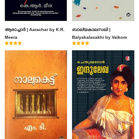
ആരാച്ചാര്‍ | Aarachar by K.R.
ബാല്യകാലസഖി |
Meera
Balyakalasakhi by Vaikom
Muhammad Basheer
Rated
Rated
4.50
4.60
out of 5
out of 5