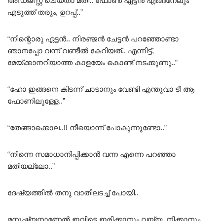
അഡ്ജസ്റ്റ് ചെയ്താ മതി.. ഫോൺ ഏട്ടൻ എങ്ങനേലും
എടുത്ത് തരും, ഉറപ്പ്..”
“നിന്റൊരു ഏട്ടൻ.. നിരഞ്ജൻ ചേട്ടൻ പറഞ്ഞോണ്ടാ
ഞാനപ്പോ വന്ന് വണ്ടീൽ കേറിയത്.. എന്നിട്ട്,
മേയ്ക്കാനറിയാത്ത കാളയേം കൊണ്ട് നടക്കുണു..”
“ഹോ ഇങ്ങനെ കിടന്ന് ചാടാനും വേണ്ടി എന്തുവാ ടീ ആ
ഫോണിലുള്ളേ..”
“തേങ്ങാക്കൊല..!! നീയൊന്ന് പോകുന്നുണ്ടോ..”
“നിന്നെ സമാധാനിപ്പിക്കാൻ വന്ന എന്നെ പറഞ്ഞാ
മതിയല്ലോ..”
ദേഷ്യത്തിൽ തനു വാതിലടച്ച് പോയി..
മനുഷ്യനാണേൽ ഇവിടെ ഇരിക്കാനും വയ്യ, നിക്കാനും