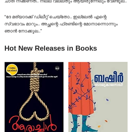
ചാരി നിക്കണത്.. നല്ല വല്ലതും ആയിരുന്നേലും വേണ്ടൂല..
“ദേ മര്യാദക്ക് ഡിലീറ്റ് ചെയ്തോ.. ഇല്ലേൽ എന്റെ
സ്വഭാവം മാറും.. അച്ഛന്റെ ഫ്രണ്ടിന്റെ മോനാന്നൊന്നും
ഞാൻ നോക്കൂല..”
Hot New Releases in Books