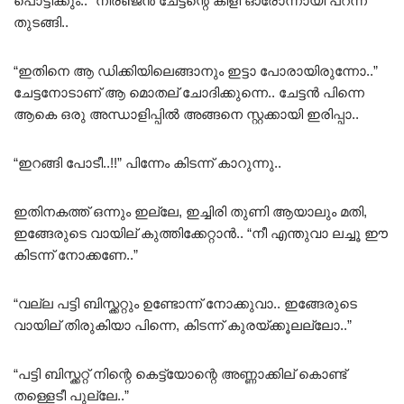
പൊട്ടിക്കും..” നിരഞ്ജൻ ചേട്ടന്റെ കിളി ഓരോന്നായി പറന്ന്
തുടങ്ങി..
“ഇതിനെ ആ ഡിക്കിയിലെങ്ങാനും ഇട്ടാ പോരായിരുന്നോ..”
ചേട്ടനോടാണ് ആ മൊതല് ചോദിക്കുന്നെ.. ചേട്ടൻ പിന്നെ
ആകെ ഒരു അന്ധാളിപ്പിൽ അങ്ങനെ സ്റ്റക്കായി ഇരിപ്പാ..
“ഇറങ്ങി പോടീ..!!” പിന്നേം കിടന്ന് കാറുന്നു..
ഇതിനകത്ത് ഒന്നും ഇല്ലേ, ഇച്ചിരി തുണി ആയാലും മതി,
ഇങ്ങേരുടെ വായില് കുത്തിക്കേറ്റാൻ.. “നീ എന്തുവാ ലച്ചൂ ഈ
കിടന്ന് നോക്കണേ..”
“വല്ല പട്ടി ബിസ്ക്കറ്റും ഉണ്ടോന്ന് നോക്കുവാ.. ഇങ്ങേരുടെ
വായില് തിരുകിയാ പിന്നെ, കിടന്ന് കുരയ്‌ക്കൂലല്ലോ..”
“പട്ടി ബിസ്ക്കറ്റ് നിന്റെ കെട്ട്യോന്റെ അണ്ണാക്കില് കൊണ്ട്
തള്ളെടീ പുല്ലേ..”