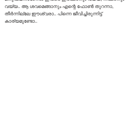
വയ്യ.. ആ ശവമെങ്ങാനും എന്റെ ഫോൺ തുറന്നാ,
തീർന്നില്ലേ ഈശ്വരാ.. പിന്നെ ജീവിച്ചിരുന്നിട്ട്
കാര്യമുണ്ടോ..