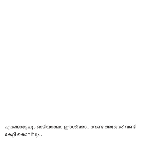
എങ്ങോട്ടേലും ഓടിയാലോ ഈശ്വരാ.. വേണ്ട അങ്ങേര് വണ്ടി
കേറ്റി കൊല്ലും..