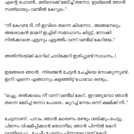
എന്റെ ഫോൺ.. മര്യാദക്ക് മേടിച്ച് തന്നോ, ഇല്ലേൽ ഞാൻ
സത്യായും വണ്ടീൽ കേറൂല..”
“നീ കേറണ്ട ടീ, നീ ഇവിടെ തന്നെ കിടന്നോ.. അങ്ങനേലും
അശോകൻ മാമന് ഇച്ചിരി സമാധാനം കിട്ടട്ട്.. നോക്കി
നിൽക്കാതെ ഏട്ടനും ഏട്ടത്തീം വന്ന് വണ്ടീല് കേറിയേ..”
അതിനിടയ്ക്ക് കാറില് ചാടിക്കേറി ഇരിപ്പുണ്ട് സാധനം..!
ഇങ്ങേരെ ഞാൻ.. നിരഞ്ജൻ ചേട്ടൻ ചേച്ചിയെ നോക്കുന്നുണ്ട്..
ഇനി എന്നെ എങ്ങാനും കളഞ്ഞിട്ട് പോവോ രണ്ടും..
“ലച്ചൂ, തൽക്കാലം നീ വന്ന് വണ്ടീല് കേറ്.. ഇറങ്ങുമ്പോ ഞാൻ
തന്നെ മേടിച്ച് തന്നാ പോരെ.. കുറച്ച് നേരം ഒന്ന് ക്ഷമിക്ക് നീ..”
ചേട്ടനാണ്.. പാവം, ഞാൻ കാരണം രണ്ടും ശരിക്കും പെട്ടു..
പിന്നേം വിഷമിപ്പിക്കാൻ തോന്നീല, ഞാൻ പിന്നിൽ കേറി
വാതിലടച്ചു.. ചേച്ചീം ചേട്ടനും പിന്നാലെ വന്ന് കേറി