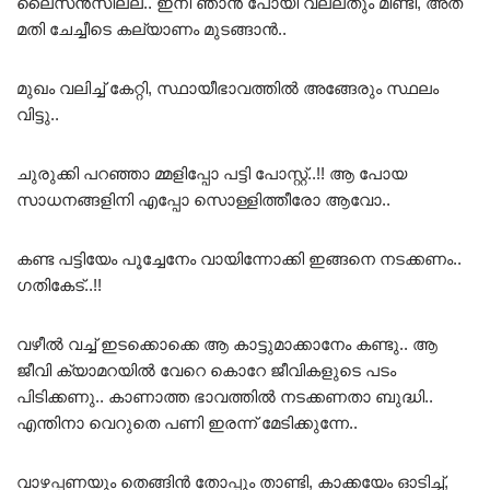
ലൈസൻസില്ല.. ഇനി ഞാൻ പോയി വല്ലതും മിണ്ടി, അത്
മതി ചേച്ചീടെ കല്യാണം മുടങ്ങാൻ..
മുഖം വലിച്ച് കേറ്റി, സ്ഥായീഭാവത്തിൽ അങ്ങേരും സ്ഥലം
വിട്ടു..
ചുരുക്കി പറഞ്ഞാ മ്മളിപ്പോ പട്ടി പോസ്റ്റ്..!! ആ പോയ
സാധനങ്ങളിനി എപ്പോ സൊള്ളിത്തീരോ ആവോ..
കണ്ട പട്ടിയേം പൂച്ചേനേം വായിന്നോക്കി ഇങ്ങനെ നടക്കണം..
ഗതികേട്..!!
വഴീൽ വച്ച് ഇടക്കൊക്കെ ആ കാട്ടുമാക്കാനേം കണ്ടു.. ആ
ജീവി ക്യാമറയിൽ വേറെ കൊറേ ജീവികളുടെ പടം
പിടിക്കണു.. കാണാത്ത ഭാവത്തിൽ നടക്കണതാ ബുദ്ധി..
എന്തിനാ വെറുതെ പണി ഇരന്ന് മേടിക്കുന്നേ..
വാഴപ്പണയും തെങ്ങിൻ തോപ്പും താണ്ടി, കാക്കയേം ഓടിച്ച്,