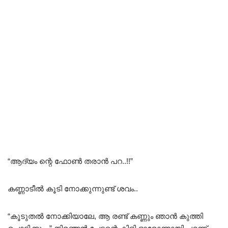
“ആദ്യം ന്റെ ഫോൺ തരാൻ പറ..!!”
കണ്ണാടീൽ കൂടി നോക്കുന്നുണ്ട് ശവം..
“കൂടുതൽ നോക്കിയാലേ, ആ രണ്ട് കണ്ണും ഞാൻ കുത്തി