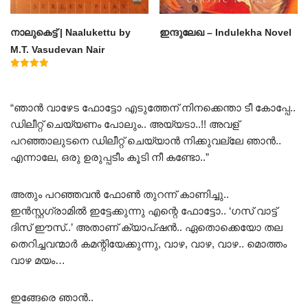
നാലുകെട്ട് | Naalukettu by
ഇന്ദുലേഖ – Indulekha Novel
M.T. Vasudevan Nair
Rated
5.00
out of 5
“ഞാൻ വാഴേട ഫോട്ടോ എടുത്തേന് നിനക്കെന്താ ടീ കോപ്പേ..
ഡിലീറ്റ് ചെയ്യണം പോലും.. അയ്യടാ..!! അവള്
പറഞ്ഞാലുടനെ ഡിലീറ്റ് ചെയ്യാൻ നിക്കുവല്ലേ ഞാൻ..
എന്നാലേ, ഒരു ഉരുപ്പടീം കൂടി നീ കണ്ടോ..”
അതും പറഞ്ഞവൻ ഫോൺ തുറന്ന് കാണിച്ചു..
ഇൻസ്റ്റഗ്രാമിൽ ഇട്ടേക്കുന്നു എന്റെ ഫോട്ടോ.. ‘ഗസ് വാട്ട്
ദിസ് ഈസ്..’ അതാണ് ക്യാപ്ഷൻ.. ഏതൊക്കെയോ തല
തെറിച്ചവന്മാർ കമന്റിയേക്കുന്നു, വാഴ, വാഴ, വാഴ.. മൊത്തം
വാഴ മയം…
ഇങ്ങേരെ ഞാൻ..