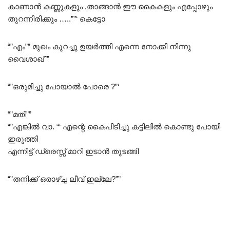
കാണാൻ കണ്ണുകളും ,താങ്ങാൻ ഈ കൈകളും എപ്പോഴും
തുറന്നിരിക്കും …..””‘ കെട്ടോ
“”എം”” മുഖം കുറച്ചു ഉയർത്തി എന്നെ നോക്കി നിന്നു
വൈശാഖ്””
“”ഒരുമിച്ചു പോയാൽ പോരെ ?”‘
“”മതി””
“”എങ്കിൽ വാ. “‘ എന്റെ കൈപിടിച്ചു കട്ടിലിൽ കൊണ്ടു പോയി
ഇരുത്തി
എന്നിട്ട് ഡ്രെസ്സ് മാറി ഇടാൻ തുടങ്ങി
“”തനിക്ക് ഒരാഴ്ച്ച ലീവ് ഇല്ലേ?””