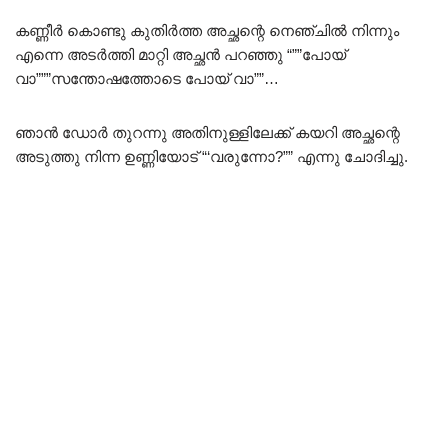
കണ്ണീർ കൊണ്ടു കുതിർത്ത അച്ഛന്റെ നെഞ്ചിൽ നിന്നും
എന്നെ അടർത്തി മാറ്റി അച്ഛൻ പറഞ്ഞു “””പോയ്‌
വാ”””സന്തോഷത്തോടെ പോയ്‌ വാ””…
ഞാൻ ഡോർ തുറന്നു അതിനുള്ളിലേക്ക് കയറി അച്ഛന്റെ
അടുത്തു നിന്ന ഉണ്ണിയോട് “‘വരുന്നോ?”” എന്നു ചോദിച്ചു.