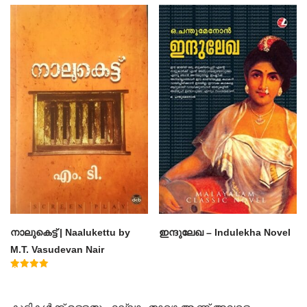
Rated
Rated
4.50
4.60
out of 5
out of 5
നാലുകെട്ട് | Naalukettu by
ഇന്ദുലേഖ – Indulekha Novel
M.T. Vasudevan Nair
Rated
5.00
out of 5