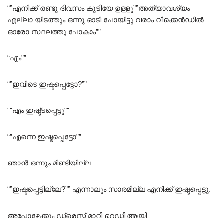
“”എനിക്ക് രണ്ടു ദിവസം കൂടിയേ ഉള്ളു””അത്യാവശ്യം
എല്ലാ യിടത്തും ഒന്നു ഓടി പോയിട്ടു വരാം വീക്കെൻഡിൽ
ഓരോ സ്ഥലത്തു പോകാം””
“എം””
“”ഇവിടെ ഇഷ്ടപ്പെട്ടോ?””
“”എം ഇഷ്ട്ടപ്പെട്ടു””
“”എന്നെ ഇഷ്ടപ്പെട്ടോ””
ഞാൻ ഒന്നും മിണ്ടിയില്ല
“”ഇഷ്ടപ്പെട്ടില്ലേ?”” എന്നാലും സാരമില്ല എനിക്ക് ഇഷ്ടപ്പെട്ടു.
അപ്പോഴേക്കും ഡ്രെസ്സ് മാറി റെഡി ആയി