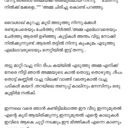
വന്നു.ഞങ്ങൾ അമ്മയ്ക്ക് അഭിമുഖമായി നിന്നു. “””ചേർന്നു
നിൽക്ക് മക്കളെ..””” ‘അമ്മ ചിരിച്ചു കൊണ്ട് പറഞ്ഞു.
വൈശാഖ് കുറച്ചു കൂടി അടുത്തു നിന്നു.മക്കൾ
രണ്ടുപേരെയും ചേർത്തു നിർത്തി.’അമ്മ എല്ലാവരെയും
ചേർത്തു ആരതി ഉഴിഞ്ഞു .കുട്ടികൾ അന്തം വിട്ടു നോക്കി
നിൽക്കുന്നുണ്ട് .ആരതി തട്ടിൽ നിന്നു കുംകുമം എടുത്തു
എല്ലാവരുടെയും നെറ്റിയിൽ ഇട്ട് തന്നു .
തട്ടു മാറ്റി വച്ചു നിറ ദീപം കയ്യിൽ എടുത്തു അമ്മ എനിക്ക്
നേരെ നീട്ടി ഞാൻ അമ്മയുടെ കാൽ തൊട്ടു തൊഴുതു .ദീപം
തൊട്ട് കണ്ണിൽ വച്ചു വിലക്ക് വാങ്ങി വലതുകാൽ വച്ചു
പടികൾ കയറി .തറയിലെ തണുപ്പ് കാലിനും മനസിനും ഒരു
കുളിർമ നൽകി.
ഇന്നലെ വരെ ഞാൻ കണ്ടിട്ടില്ലാത്ത ഈ വീടു ഇന്നുമുതൽ
എന്റെ കൂടി ആയിരിക്കുന്നു.ഇന്നുമുതൽ എന്റെ കാലുകൾ
ഇവിടെ ആകെ ചുറ്റി നടക്കും.ഈ ഭിത്തികൾ എന്നെ കാണും