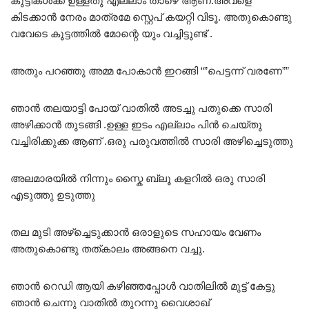
കുട്ടികൾക്ക് ഉള്ളതു എല്ലാം താഴെ ആണ്.അവളെ
കിടക്കാൻ നേരം മാത്രമേ സ്റ്റെപ് കയറ്റി വിടൂ. അതുകൊണ്ടു
വവേടെ കൂട്ടത്തിൽ മോന്റെ യും വച്ചിട്ടുണ്ട് .
അതും പറഞ്ഞു അമ്മ പോകാൻ ഇറങ്ങി “”പെട്ടന്ന് വരണേ””
ഞാൻ തലയാട്ടി പോയ്‌ വാതിൽ അടച്ചു പതുക്കെ സാരി
അഴിക്കാൻ തുടങ്ങി .ഉള്ള ഇടം എല്ലാം പിൻ ചെയ്തു
വച്ചിരിക്കുക്ക ആണ് .ഒരു പരുവത്തിൽ സാരി അഴിച്ചെടുത്തു
അലമാരയിൽ നിന്നും സ്കൈ ബ്ലൂ കളറിൽ ഒരു സാരി
എടുത്തു ഉടുത്തു
തല മുടി അഴ്ച്ചെടുക്കാൻ ഒരാളുടെ സഹായം വേണം
അതുകൊണ്ടു തത്കാലം അങ്ങനെ വച്ചു.
ഞാൻ റെഡി ആയി കഴിഞ്ഞപ്പോൾ വാതിലിൽ മുട്ട് കേട്ടു
ഞാൻ ചെന്നു വാതിൽ തുറന്നു വൈശാഖ്