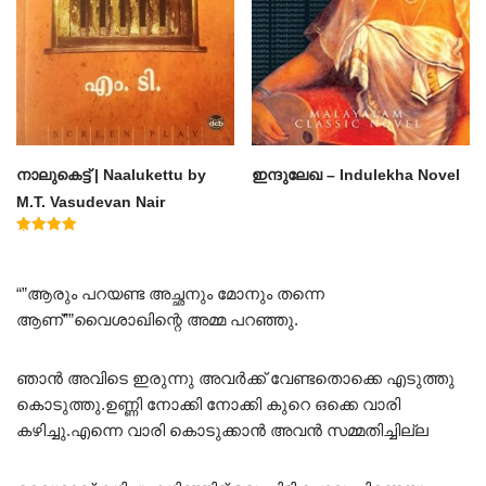
നാലുകെട്ട് | Naalukettu by
ഇന്ദുലേഖ – Indulekha Novel
M.T. Vasudevan Nair
Rated
5.00
out of 5
“”ആരും പറയണ്ട അച്ഛനും മോനും തന്നെ
ആണ്””വൈശാഖിന്റെ അമ്മ പറഞ്ഞു.
ഞാൻ അവിടെ ഇരുന്നു അവർക്ക് വേണ്ടതൊക്കെ എടുത്തു
കൊടുത്തു.ഉണ്ണി നോക്കി നോക്കി കുറെ ഒക്കെ വാരി
കഴിച്ചു.എന്നെ വാരി കൊടുക്കാൻ അവൻ സമ്മതിച്ചില്ല