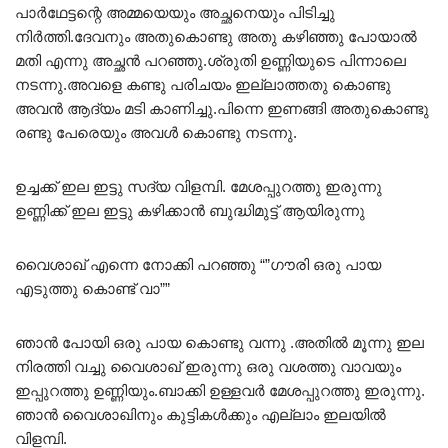
പാർഥേട്ടന്റെ അമ്മയെയും അച്ഛനെയും പിടിച്ചു
നിർത്തി.ദേവനും അതുകൊണ്ടു അതു കഴിഞ്ഞു പോയാൽ
മതി എന്നു അച്ഛൻ പറഞ്ഞു.ശ്രുതി ഉണ്ണിയുടെ പിന്നാലെ
നടന്നു.അവളെ കണ്ടു പരിചയം ഇല്ലാത്തതു കൊണ്ടു
അവൻ ആദ്യം മടി കാണിച്ചു.പിന്നെ ഇണങ്ങി അതുകൊണ്ടു
രണ്ടു പേരെയും അവൾ കൊണ്ടു നടന്നു.
ഉച്ചക്ക് ഇല ഇട്ടു സദ്യ വിളമ്പി. മേശപ്പുറത്തു ഇരുന്നു
ഉണ്ണിക്ക് ഇല ഇട്ടു കഴിക്കാൻ ബുദ്ധിമുട്ട് ആയിരുന്നു
വൈശാഖ് എന്നെ നോക്കി പറഞ്ഞു “”ഗൗരി ഒരു പായ
എടുത്തു കൊണ്ട് വാ””
ഞാൻ പോയി ഒരു പായ കൊണ്ടു വന്നു .അതിൽ മൂന്നു ഇല
നിരത്തി വച്ചു വൈശാഖ് ഇരുന്നു ഒരു വശത്തു വാവയും
ഇപ്പുറത്തു ഉണ്ണിയും.ബാക്കി ഉള്ളവർ മേശപ്പുറത്തു ഇരുന്നു.
ഞാൻ വൈശാഖിനും കുട്ടികൾക്കും എല്ലാം ഇലയിൽ
വിളമ്പി.