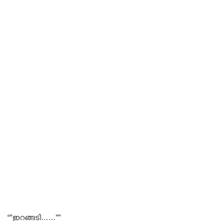
“”ഇറങ്ങടി……””