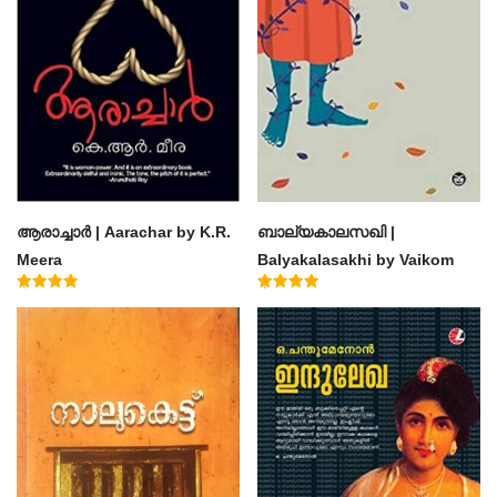
ആരാച്ചാര്‍ | Aarachar by K.R.
ബാല്യകാലസഖി |
Meera
Balyakalasakhi by Vaikom
Muhammad Basheer
Rated
Rated
4.50
4.60
out of 5
out of 5