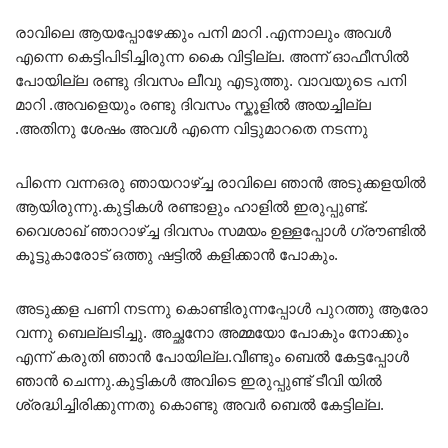
രാവിലെ ആയപ്പോഴേക്കും പനി മാറി .എന്നാലും അവൾ
എന്നെ കെട്ടിപിടിച്ചിരുന്ന കൈ വിട്ടില്ല. അന്ന് ഓഫീസിൽ
പോയില്ല രണ്ടു ദിവസം ലീവു എടുത്തു. വാവയുടെ പനി
മാറി .അവളെയും രണ്ടു ദിവസം സ്കൂളിൽ അയച്ചില്ല
.അതിനു ശേഷം അവൾ എന്നെ വിട്ടുമാറതെ നടന്നു
പിന്നെ വന്നഒരു ഞായറാഴ്ച്ച രാവിലെ ഞാൻ അടുക്കളയിൽ
ആയിരുന്നു.കുട്ടികൾ രണ്ടാളും ഹാളിൽ ഇരുപ്പുണ്ട്.
വൈശാഖ് ഞാറാഴ്ച്ച ദിവസം സമയം ഉള്ളപ്പോൾ ഗ്രൗണ്ടിൽ
കൂട്ടുകാരോട് ഒത്തു ഷട്ടിൽ കളിക്കാൻ പോകും.
അടുക്കള പണി നടന്നു കൊണ്ടിരുന്നപ്പോൾ പുറത്തു ആരോ
വന്നു ബെല്ലടിച്ചു. അച്ഛനോ അമ്മയോ പോകും നോക്കും
എന്ന് കരുതി ഞാൻ പോയില്ല.വീണ്ടും ബെൽ കേട്ടപ്പോൾ
ഞാൻ ചെന്നു.കുട്ടികൾ അവിടെ ഇരുപ്പുണ്ട് ടീവി യിൽ
ശ്രദ്ധിച്ചിരിക്കുന്നതു കൊണ്ടു അവർ ബെൽ കേട്ടില്ല.