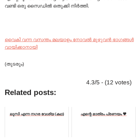
വണ്ടി ഒരു സൈഡിൽ ഒതുക്കി നിർത്തി.
വൈകി വന്ന വസന്തം മലയാളം നോവൽ മുഴുവൻ ഭാഗങ്ങൾ
വായിക്കാനായി
(തുടരും)
4.3/5 - (12 votes)
Related posts:
ലൂസി എന്ന നഗര വേശ്യ (കഥ)
എന്റെ മാത്രം പ്രണയം 🖤