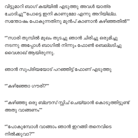
വിട്ടുമാറി ബാഗ് കയ്യിൽ എടുത്തു അവൾ യാത്ര
ചോദിച്ചു””പോട്ടെ ഇനി കാണുമോ എന്നു അറിയില്ല.
സന്തോഷം പോകുന്നതിനു മുൻപ് കാണാൻ കഴിഞ്ഞതിൽ””
“”സാരി തുമ്പിൽ മുഖം തുടച്ചു ഞാൻ ചിരിച്ചു ഒരുമിച്ചു
നടന്നു അപ്പോൾ ബാഗിൽ നിന്നും ഫോൺ ബെല്ലടിച്ചു
വൈശാഖ് ആയിരുന്നു.
ഞാൻ സുപ്രിയയോട് പറഞ്ഞിട്ട് ഫോണ് എടുത്തു
“”കഴിഞ്ഞോ ഗൗരി?””
“”കഴിഞ്ഞു ഒരു ബ്ലൗസ് സ്റ്റിച് ചെയ്യാൻ കൊടുത്തിട്ടുണ്ട്‌
അതു വാങ്ങണം””
“”പോകുമ്പോൾ വാങ്ങാം ഞാൻ ഇറങ്ങി തനെവിടെ
നിൽക്കുവാ?””