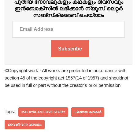
പുതിയ നോവലുകളും കഥകളും ദിവസവും
ഇന്‍ബോക്‌സില്‍ ലഭിക്കാന്‍ ന്യൂസ് ലെറ്റർ
സബ്‌സ്‌ക്രൈബ് ചെയ്യാം
Subscribe
©Copyright work - All works are protected in accordance with
section 45 of the copyright act 1957(14 of 1957) and shouldnot
be used in full or part without the creator's prior permission
Tags:
MALAYALAM LOVE STORY
പ്രണയ കഥകൾ
വൈകി വന്ന വസന്തം