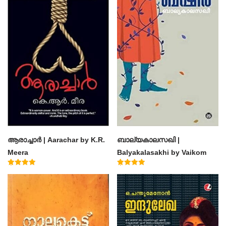
ആരാച്ചാര്‍ | Aarachar by K.R.
ബാല്യകാലസഖി |
Meera
Balyakalasakhi by Vaikom
Muhammad Basheer
Rated
Rated
4.50
4.60
out of 5
out of 5