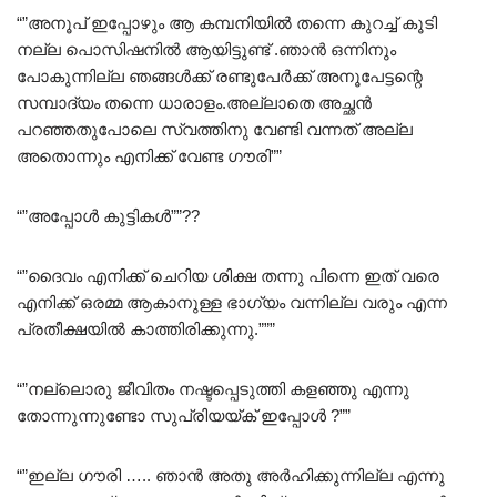
“”അനൂപ് ഇപ്പോഴും ആ കമ്പനിയിൽ തന്നെ കുറച്ച് കൂടി
നല്ല പൊസിഷനിൽ ആയിട്ടുണ്ട് .ഞാൻ ഒന്നിനും
പോകുന്നില്ല ഞങ്ങൾക്ക് രണ്ടുപേർക്ക് അനൂപേട്ടന്റെ
സമ്പാദ്യം തന്നെ ധാരാളം.അല്ലാതെ അച്ഛൻ
പറഞ്ഞതുപോലെ സ്വത്തിനു വേണ്ടി വന്നത് അല്ല
അതൊന്നും എനിക്ക് വേണ്ട ഗൗരി””
“”അപ്പോൾ കുട്ടികൾ””??
“”ദൈവം എനിക്ക് ചെറിയ ശിക്ഷ തന്നു പിന്നെ ഇത് വരെ
എനിക്ക് ഒരമ്മ ആകാനുള്ള ഭാഗ്യം വന്നില്ല വരും എന്ന
പ്രതീക്ഷയിൽ കാത്തിരിക്കുന്നു.”””
“”നല്ലൊരു ജീവിതം നഷ്ടപ്പെടുത്തി കളഞ്ഞു എന്നു
തോന്നുന്നുണ്ടോ സുപ്രിയയ്ക് ഇപ്പോൾ ?””
“”ഇല്ല ഗൗരി ….. ഞാൻ അതു അർഹിക്കുന്നില്ല എന്നു