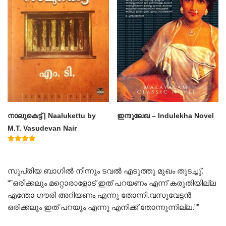
നാലുകെട്ട് | Naalukettu by
ഇന്ദുലേഖ – Indulekha Novel
M.T. Vasudevan Nair
Rated
5.00
out of 5
സുപ്രിയ ബാഗിൽ നിന്നും ടവൽ എടുത്തു മുഖം തുടച്ചു്.
“”ഒരിക്കലും മറ്റൊരാളോട് ഇത്‌ പറയണം എന്ന് കരുതിയില്ല
എന്തോ ഗൗരി അറിയണം എന്നു തോന്നി.വസുവേട്ടൻ
ഒരിക്കലും ഇത്‌ പറയും എന്നു എനിക്ക് തോന്നുന്നില്ല.””