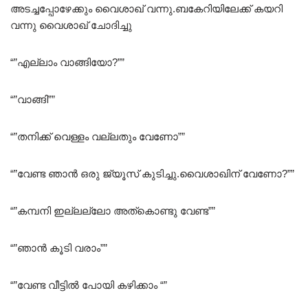
അടച്ചപ്പോഴേക്കും വൈശാഖ് വന്നു.ബകേറിയിലേക്ക് കയറി
വന്നു വൈശാഖ് ചോദിച്ചു
“”എല്ലാം വാങ്ങിയോ?””
“”വാങ്ങി””
“”തനിക്ക് വെള്ളം വല്ലതും വേണോ””
“”വേണ്ട ഞാൻ ഒരു ജ്യൂസ് കുടിച്ചു.വൈശാഖിന് വേണോ?””
“”കമ്പനി ഇല്ലല്ലോ അത്കൊണ്ടു വേണ്ട””
“”ഞാൻ കൂടി വരാം””
“”വേണ്ട വീട്ടിൽ പോയി കഴിക്കാം “”