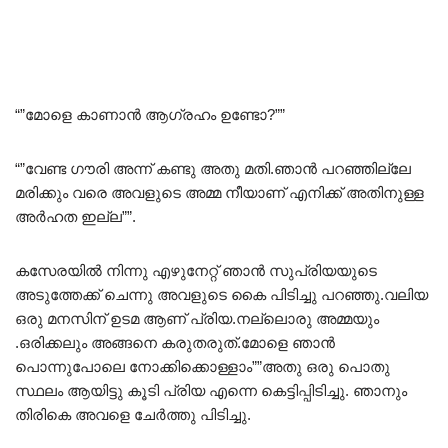
“”മോളെ കാണാൻ ആഗ്രഹം ഉണ്ടോ?””
“”വേണ്ട ഗൗരി അന്ന് കണ്ടു അതു മതി.ഞാൻ പറഞ്ഞില്ലേ
മരിക്കും വരെ അവളുടെ അമ്മ നീയാണ് എനിക്ക് അതിനുള്ള
അർഹത ഇല്ല””.
കസേരയിൽ നിന്നു എഴുനേറ്റ് ഞാൻ സുപ്രിയയുടെ
അടുത്തേക്ക് ചെന്നു അവളുടെ കൈ പിടിച്ചു പറഞ്ഞു.വലിയ
ഒരു മനസിന്‌ ഉടമ ആണ് പ്രിയ.നല്ലൊരു അമ്മയും
.ഒരിക്കലും അങ്ങനെ കരുതരുത്.മോളെ ഞാൻ
പൊന്നുപോലെ നോക്കിക്കൊള്ളാം””അതു ഒരു പൊതു
സ്ഥലം ആയിട്ടു കൂടി പ്രിയ എന്നെ കെട്ടിപ്പിടിച്ചു. ഞാനും
തിരികെ അവളെ ചേർത്തു പിടിച്ചു.