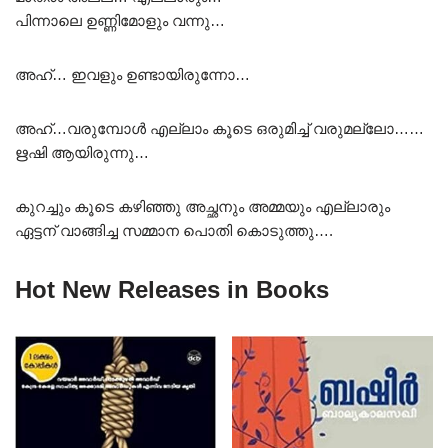
പിന്നാലെ ഉണ്ണിമോളും വന്നു…
അഹ്… ഇവളും ഉണ്ടായിരുന്നോ…
അഹ്…വരുമ്പോൾ എല്ലാം കൂടെ ഒരുമിച്ച് വരുമല്ലോ……
ഋഷി ആയിരുന്നു…
കുറച്ചും കൂടെ കഴിഞ്ഞു അച്ഛനും അമ്മയും എല്ലാരും
ഏട്ടന് വാങ്ങിച്ച സമ്മാന പൊതി കൊടുത്തു….
Hot New Releases in Books