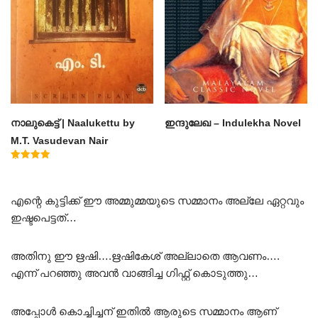
നാലുകെട്ട് | Naalukettu by
ഇന്ദുലേഖ – Indulekha Novel
M.T. Vasudevan Nair
Rated
5.00
out of 5
എന്റെ കുട്ടിക്ക് ഈ അമ്മുമ്മയുടെ സമ്മാനം അല്ലേ ഏറ്റവും
ഇഷ്ടപെട്ടത്…
അതിനു ഈ ഋഷി….ഋഷികേശ് അല്ലാതെ ആവണം….
എന്ന് പറഞ്ഞു അവൻ വാങ്ങിച്ച ഗിഫ്റ്റ് കൊടുത്തു…
അപ്പോൾ കൊച്ചിച്ചന് ഇതിൽ ആരുടെ സമ്മാനം ആണ്