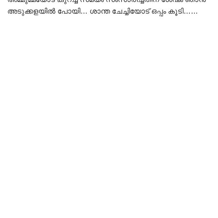
അടുക്കളയിൽ പോയി… ശാന്ത ചേച്ചിയോട് ഒപ്പം കൂടി……