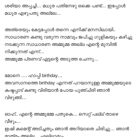
ശരിയാ അപ്പച്ചി… മധുര പതിനേഴു ഒക്കെ പണ്ട്… ഇപ്പോൾ
മധുര എഴുപതു അല്ലേ…
അത്രെയും കേട്ടപ്പോൾ തന്നെ എനിക്ക് മനസിലായി..
സാധാരണ കണ്ടു വരുന്ന നാമവും ജപിച്ചു ഗുളികയും കഴിച്ചു
നടക്കുന്ന സാധാരണ അമ്മുമ്മ അല്ല എന്റെ മുമ്പിൽ
നിക്കുന്നത് എന്ന്…
അമ്മുമ്മ പ്രണവ് ഏട്ടന്റെ അടുത്ത ചെന്നു…
മോനെ …. ഹാപ്പി birthday…
അവസാനത്തെ birthday എന്നത് പറയാനുള്ള അമ്മുമ്മയുടെ
കഷ്ടപ്പാട് കണ്ടു വിരിയാൻ പോയ പുഞ്ചിരി ഞാൻ
വിഴുങ്ങി…
ഓഹ്.. എന്റെ അമ്മുമ്മേ പതുകെ… സെറ്റ് പല്ല് താഴെ
വീഴും…
ഋഷി കമെന്റ് അടിച്ചതും ഞാൻ അറിയാതെ ചിരിച്ചു… ഞാൻ
മാത്രം അല്ല… എല്ലാരും…