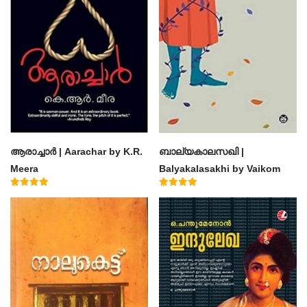
ആരാച്ചാര്‍ | Aarachar by K.R.
ബാല്യകാലസഖി |
Meera
Balyakalasakhi by Vaikom
Muhammad Basheer
Rated
Rated
4.50
4.60
out of 5
out of 5