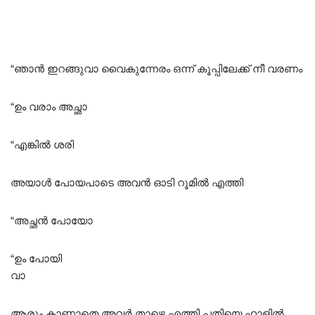
“ഞാൻ ഇറങ്ങുവാ വൈകുന്നേരം ഒന്ന് കൂപ്പിലേക്ക് നീ വരണം
“ഉം വരാം അച്ഛാ
“എങ്കിൽ ശരി
അയാൾ പോയപാടെ അവൻ ഓടി റൂമിൽ എത്തി
“അച്ഛൻ പോയോ
“ഉം പോയി
വാ
ആരും കാണാതെ അവർ താഴെ എത്തി പതിയെ ഹാളിൽ