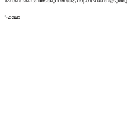
ഫോൺ ബെൽ അടിക്കുന്നത് കേട്ട് സുധ ഫോൺ എടുത്തു
“ഹലോ