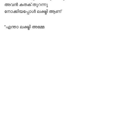
അവൻ കതക് തുറന്നു
നോക്കിയപ്പോൾ ലക്ഷ്മി ആണ്
“എന്താ ലക്ഷ്മി അമ്മേ