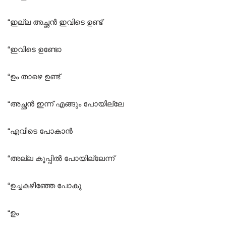
“ഇല്ല അച്ഛൻ ഇവിടെ ഉണ്ട്
“ഇവിടെ ഉണ്ടോ
“ഉം താഴെ ഉണ്ട്
“അച്ഛൻ ഇന്ന് എങ്ങും പോയില്ലേ
“എവിടെ പോകാൻ
“അല്ല കൂപ്പിൽ പോയില്ലേന്ന്
“ഉച്ചകഴിഞ്ഞേ പോകു
“ഉം