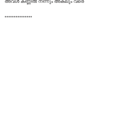
അവൾ കണ്ണിൽ നിന്നും അകലും വരെ
***************