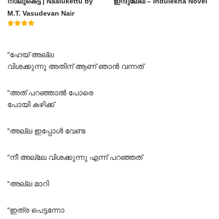
നാലുകെട്ട് | Naalukettu by
ഇന്ദുലേഖ – Indulekha Novel
M.T. Vasudevan Nair
Rated
5.00
out of 5
“ഹേയ് അല്ല
വിശക്കുന്നു അതിന് ആണ് ഞാൻ വന്നത്
“അത് പറഞ്ഞാൽ പോരെ
പോയി കഴിക്ക്
“അല്ല ഇപ്പോൾ വേണ്ട
“നീ അല്ലേ വിശക്കുന്നു എന്ന് പറഞ്ഞത്
“അല്ല മാറി
“ഇത്ര പെട്ടന്നോ