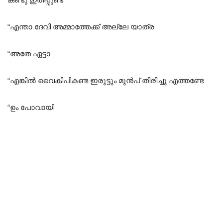
“എന്താ ദേവി അമ്മാത്തേക്ക് അല്ലേ യാത്ര
“അതേ ഏട്ടാ
“എങ്കിൽ വൈകിപികണ്ട ഇരുട്ടും മുൻപ് തിരിച്ചു എത്തണ്ടേ
“ഉം പോവായി