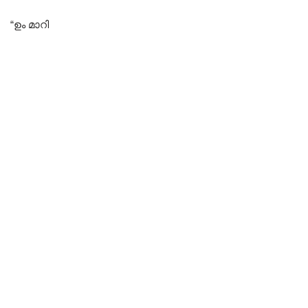
“ഉം മാറി