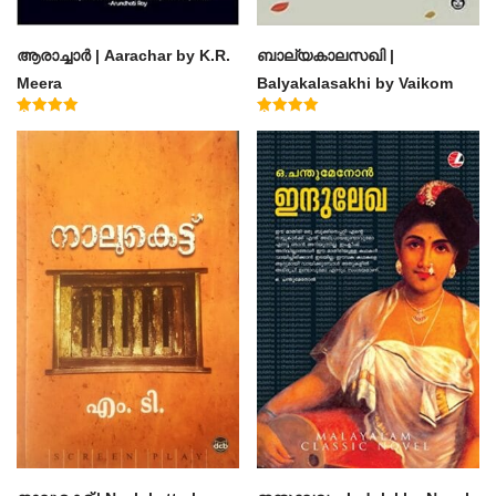
ആരാച്ചാര്‍ | Aarachar by K.R.
ബാല്യകാലസഖി |
Meera
Balyakalasakhi by Vaikom
Muhammad Basheer
Rated
Rated
4.50
4.60
out of 5
out of 5