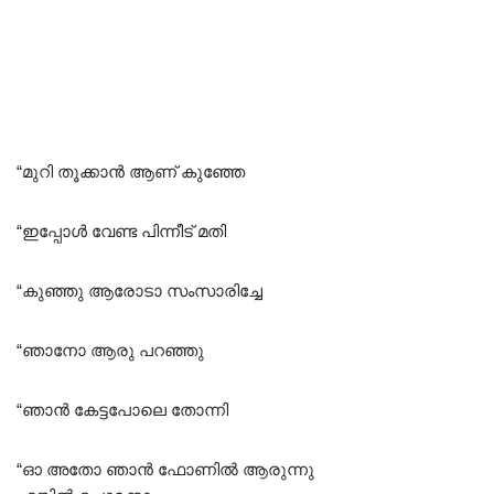
“മുറി തൂക്കാൻ ആണ് കുഞ്ഞേ
“ഇപ്പോൾ വേണ്ട പിന്നീട് മതി
“കുഞ്ഞു ആരോടാ സംസാരിച്ചേ
“ഞാനോ ആരു പറഞ്ഞു
“ഞാൻ കേട്ടപോലെ തോന്നി
“ഓ അതോ ഞാൻ ഫോണിൽ ആരുന്നു