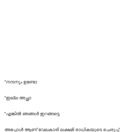
“നന്ദനും ഉണ്ടോ
“ഇല്ല അച്ഛാ
“എങ്കിൽ ഞങ്ങൾ ഇറങ്ങട്ടെ
അപ്പോൾ ആണ് വേലകാരി ലക്ഷമി രാധികയുടെ ചെരുപ്പ്