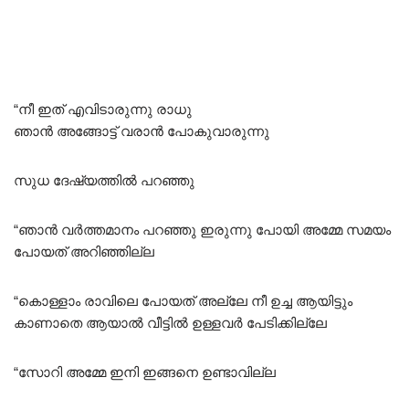
“നീ ഇത് എവിടാരുന്നു രാധു
ഞാൻ അങ്ങോട്ട്‌ വരാൻ പോകുവാരുന്നു
സുധ ദേഷ്യത്തിൽ പറഞ്ഞു
“ഞാൻ വർത്തമാനം പറഞ്ഞു ഇരുന്നു പോയി അമ്മേ സമയം
പോയത് അറിഞ്ഞില്ല
“കൊള്ളാം രാവിലെ പോയത് അല്ലേ നീ ഉച്ച ആയിട്ടും
കാണാതെ ആയാൽ വീട്ടിൽ ഉള്ളവർ പേടിക്കില്ലേ
“സോറി അമ്മേ ഇനി ഇങ്ങനെ ഉണ്ടാവില്ല