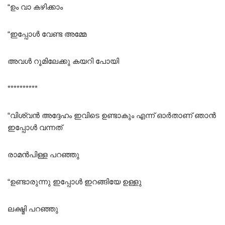
“ഉം വാ കഴിക്കാം
“ഇപ്പോൾ വേണ്ട അമ്മേ
അവൾ റൂമിലേക്കു കയറി പോയി
**********
“വിശ്വൻ അദ്ദേഹം ഇവിടെ ഉണ്ടാകും എന്ന് ഓർതാണ് ഞാൻ
ഇപ്പോൾ വന്നത്
രാമൻപിള്ള പറഞ്ഞു
“ഉണ്ടാരുന്നു ഇപ്പോൾ ഇറങ്ങിയേ ഉള്ളു
ലക്ഷ്മി പറഞ്ഞു