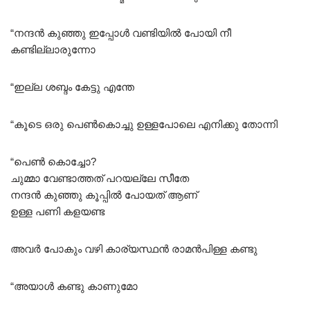
“നന്ദൻ കുഞ്ഞു ഇപ്പോൾ വണ്ടിയിൽ പോയി നീ
കണ്ടില്ലാരുന്നോ
“ഇല്ല ശബ്ദം കേട്ടു എന്തേ
“കൂടെ ഒരു പെൺകൊച്ചു ഉള്ളപോലെ എനിക്കു തോന്നി
“പെൺ കൊച്ചോ?
ചുമ്മാ വേണ്ടാത്തത് പറയല്ലേ സീതേ
നന്ദൻ കുഞ്ഞു കൂപ്പിൽ പോയത് ആണ്
ഉള്ള പണി കളയണ്ട
അവർ പോകും വഴി കാര്യസ്ഥൻ രാമൻപിള്ള കണ്ടു
“അയാൾ കണ്ടു കാണുമോ