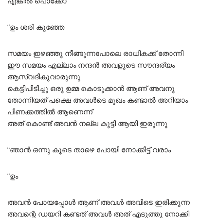
എങ്കിൽ പൊക്കോ
“ഉം ശരി കുഞ്ഞേ
സമയം ഇഴഞ്ഞു നീങ്ങുന്നപോലെ രാധികക്ക് തോന്നി
ഈ സമയം എല്ലാം നന്ദൻ അവളുടെ സൗന്ദര്യം
ആസ്വദികുവാരുന്നു
കെട്ടിപിടിച്ചു ഒരു ഉമ്മ കൊടുക്കാൻ ആണ് അവനു
തോന്നിയത് പക്ഷെ അവൾടെ മുഖം കണ്ടാൽ അറിയാം
പിണക്കത്തിൽ ആണെന്ന്
അത് കൊണ്ട് അവൻ നല്ല കുട്ടി ആയി ഇരുന്നു
“ഞാൻ ഒന്നു കൂടെ താഴെ പോയി നോക്കിട്ട് വരാം
“ഉം
അവൻ പോയപ്പോൾ ആണ് അവൾ അവിടെ ഇരിക്കുന്ന
അവന്റെ ഡയറി കണ്ടത് അവൾ അത് എടുത്തു നോക്കി