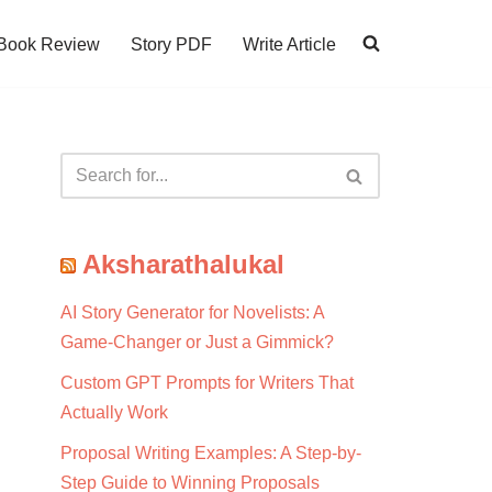
Book Review
Story PDF
Write Article
Aksharathalukal
AI Story Generator for Novelists: A
Game-Changer or Just a Gimmick?
Custom GPT Prompts for Writers That
Actually Work
Proposal Writing Examples: A Step-by-
Step Guide to Winning Proposals