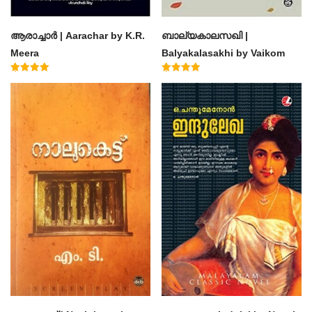
ആരാച്ചാര്‍ | Aarachar by K.R.
ബാല്യകാലസഖി |
Meera
Balyakalasakhi by Vaikom
Muhammad Basheer
Rated
Rated
4.50
4.60
out of 5
out of 5