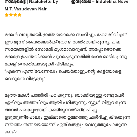
നാലുകെട്ട് | Naalukettu by
ഇന്ദുലേഖ – Indulekha Novel
M.T. Vasudevan Nair
Rated
5.00
out of 5
മക്കൾ വലുതായി. ഇത്രയൊക്കെ സഹിച്ചും ഹേമ ജീവിച്ചത്
ഈ മൂന്ന് പൈതങ്ങൾക്ക് വേണ്ടി മാത്രമായിരുന്നു. ചില
സമയങ്ങളിൽ സോമൻ മൃഗമാവാറുണ്ട്. അപ്പോഴൊക്കെ
മക്കളെ ഉപദ്രവിക്കാൻ പുറപ്പെടുന്നതിൽ ഹേമ ഓടിച്ചെന്നു
മക്കള് നെഞ്ചോടടുക്കി പിടിക്കും.
“എന്നെ എന്ത് വേണേലും ചെയ്തോളു..ന്റെ കുട്ട്യോളെ
വെറുതെ വിട്ടോളു”
മൂത്ത മകൾ പത്തിൽ പഠിക്കുന്നു. ബാക്കിയുള്ള രണ്ടുപേർ
ഏഴിലും അഞ്ചിലും ആയി പഠിക്കുന്നു. സ്കൂൾ വിട്ടുവരുന്ന
അവർ പലപ്പോഴായി കണ്ടിരുന്നത് മദ്യപിച്ചു
ഉടുതുണിപോലും ഇല്ലാതെ ഉമ്മറത്തു ഛർദിച്ചു കിടക്കുന്ന
സ്വന്തം തന്തയെയാണ്. ഏത് മക്കളും വെറുത്തുപോകുന്ന
കാഴ്ച.