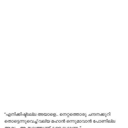
“എനിക്കിഷ്ട്ടല്ല അയാളെ.. നെറ്റത്തൊരു ചന്ദനക്കുറി
തൊട്ടെന്നുവെച്ച് വല്യ മഹാൻ ഒന്നുമാവാൻ പോണില്ല
ആരും. ആ മുഖത്തുണ്ട് കള്ള ലക്ഷണം”