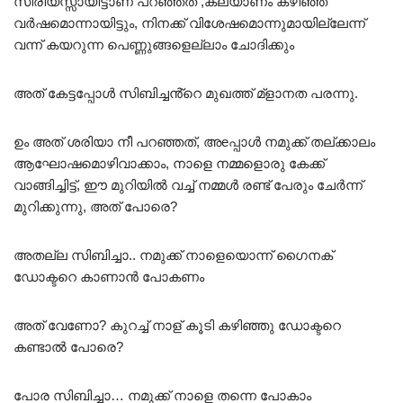
സീരിയസ്സായിട്ടാണ് പറഞ്ഞത് ,കല്യാണം കഴിഞ്ഞ്
വർഷമൊന്നായിട്ടും, നിനക്ക് വിശേഷമൊന്നുമായില്ലേന്ന്
വന്ന് കയറുന്ന പെണ്ണുങ്ങളെല്ലാം ചോദിക്കും
അത് കേട്ടപ്പോൾ സിബിച്ചൻ്റെ മുഖത്ത് മ്ളാനത പരന്നു.
ഉം അത് ശരിയാ നീ പറഞ്ഞത്, അeപ്പാൾ നമുക്ക് തല്ക്കാലം
ആഘോഷമൊഴിവാക്കാം, നാളെ നമ്മളൊരു കേക്ക്
വാങ്ങിച്ചിട്ട്, ഈ മുറിയിൽ വച്ച് നമ്മൾ രണ്ട് പേരും ചേർന്ന്
മുറിക്കുന്നു, അത് പോരെ?
അതല്ല സിബിച്ചാ.. നമുക്ക് നാളെയൊന്ന് ഗൈനക്
ഡോക്ടറെ കാണാൻ പോകണം
അത് വേണോ? കുറച്ച് നാള് കൂടി കഴിഞ്ഞു ഡോക്ടറെ
കണ്ടാൽ പോരെ?
പോര സിബിച്ചാ… നമുക്ക് നാളെ തന്നെ പോകാം