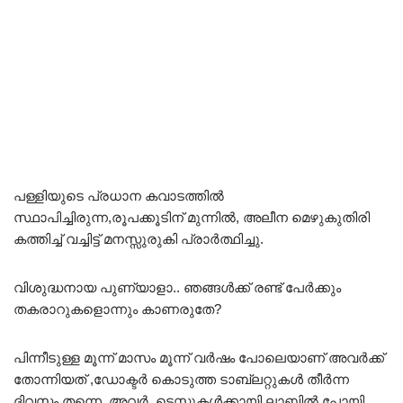
പള്ളിയുടെ പ്രധാന കവാടത്തിൽ
സ്ഥാപിച്ചിരുന്ന,രൂപക്കൂടിന് മുന്നിൽ, അലീന മെഴുകുതിരി
കത്തിച്ച് വച്ചിട്ട് മനസ്സുരുകി പ്രാർത്ഥിച്ചു.
വിശുദ്ധനായ പുണ്യാളാ.. ഞങ്ങൾക്ക് രണ്ട് പേർക്കും
തകരാറുകളൊന്നും കാണരുതേ?
പിന്നീടുള്ള മൂന്ന് മാസം മൂന്ന് വർഷം പോലെയാണ് അവർക്ക്
തോന്നിയത് ,ഡോക്ടർ കൊടുത്ത ടാബ്ലറ്റുകൾ തീർന്ന
ദിവസം തന്നെ, അവർ, ടെസ്റ്റുകൾക്കായി ലാബിൽ പോയി.