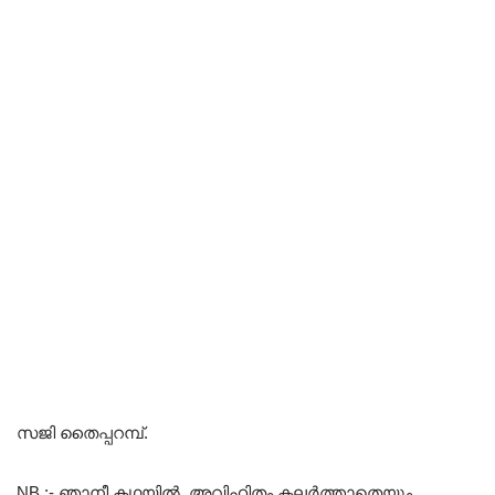
സജി തൈപ്പറമ്പ്.
NB :- ഞാനീ കഥയിൽ, അവിഹിതം കലർത്താതെയും,