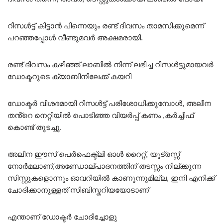
റിസൾട്ട് കിട്ടാൻ പിന്നെയും രണ്ട് ദിവസം താമസിക്കുമെന്ന്
പറഞ്ഞപ്പോൾ വീണ്ടുമവർ അക്ഷമരായി.
രണ്ട് ദിവസം കഴിഞ്ഞ് ലാബിൽ നിന്ന് ലഭിച്ച റിസൾട്ടുമായവർ
ഡോക്ടറുടെ ക്യാബിനിലേക്ക് കയറി
ഡോക്ടർ വിശദമായി റിസൾട്ട് പരിശോധിക്കുമ്പോൾ, അലീന
തൻ്റെ നെറ്റിയിൽ പൊടിഞ്ഞ വിയർപ്പ് കണം ,കർച്ചീഫ്
കൊണ്ട് തുടച്ചു.
അലീന ഈസ് പെർഫെക്ട്ലി ഓൾ റൈറ്റ്, യൂട്രസ്സ്
നോർമലാണ്,അണ്ഡോല്പാദനത്തിന് തടസ്സം നില്ക്കുന്ന
സിസ്റ്റുകളൊന്നും ഓവറിയിൽ കാണുന്നുമില്ല, ഇനി എനിക്ക്
ചോദിക്കാനുള്ളത് സിബിസ്കറിയയോടാണ്
എന്താണ് ഡോക്ടർ ചോദിച്ചോളു