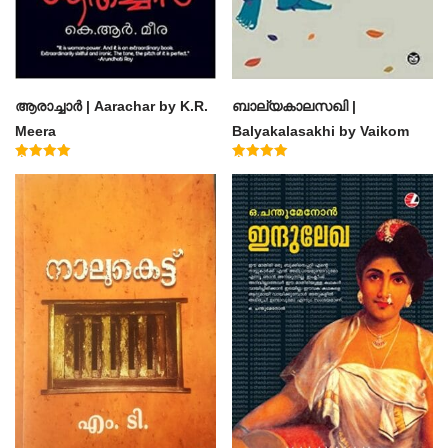
ആരാച്ചാര്‍ | Aarachar by K.R.
ബാല്യകാലസഖി |
Meera
Balyakalasakhi by Vaikom
Muhammad Basheer
Rated
Rated
4.50
4.60
out of 5
out of 5