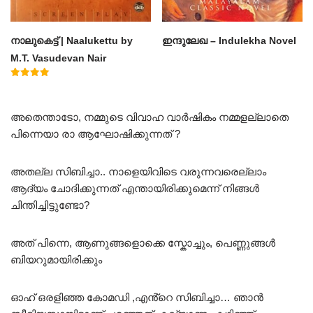
നാലുകെട്ട് | Naalukettu by
ഇന്ദുലേഖ – Indulekha Novel
M.T. Vasudevan Nair
Rated
5.00
out of 5
അതെന്താടോ, നമ്മുടെ വിവാഹ വാർഷികം നമ്മളല്ലാതെ
പിന്നെയാ രാ ആഘോഷിക്കുന്നത് ?
അതല്ല സിബിച്ചാ.. നാളെയിവിടെ വരുന്നവരെല്ലാം
ആദ്യം ചോദിക്കുന്നത് എന്തായിരിക്കുമെന്ന് നിങ്ങൾ
ചിന്തിച്ചിട്ടുണ്ടോ?
അത് പിന്നെ, ആണുങ്ങളൊക്കെ സ്കോച്ചും, പെണ്ണുങ്ങൾ
ബിയറുമായിരിക്കും
ഓഹ് ഒരളിഞ്ഞ കോമഡി ,എൻ്റെ സിബിച്ചാ… ഞാൻ