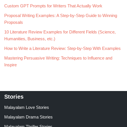
Custom GPT Prompts for Writers That Actually Work
Proposal Writing Examples: A Step-by-Step Guide to Winning
Proposals
10 Literature Review Examples for Different Fields (Science,
Humanities, Business, etc.)
How to Write a Literature Review: Step-by-Step With Examples
Mastering Persuasive Writing: Techniques to Influence and
Inspire
Stories
Malayalam Love Stories
Malayalam Drama Stories
Malayalam Thriller Stories