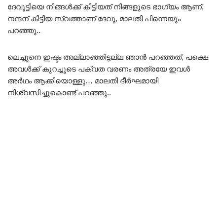
ദേവൂട്ടിയെ നിങ്ങൾക്ക് കിട്ടിയത് നിങ്ങളുടെ ഭാഗ്യം ആണ്,
നന്ദന് കിട്ടിയ സ്വത്താണ് ദേവു, മാലതി പിന്നെയും
പറഞ്ഞു..
ലെച്ചുനെ ഇഷ്ടം അല്ലാഞ്ഞിട്ടല്ല ഞാൻ പറഞ്ഞത്, പക്ഷെ
അവൾക്ക് കുറച്ചൂടെ പക്വത വരണം അത്രയേ ഇവൾ
അർഥം ആക്കിയൊള്ളു… മാലതി ദീർഘമായി
നിശ്വസിച്ചുകൊണ്ട് പറഞ്ഞു..