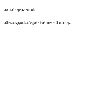
നന്ദൻ റൂമിലെത്തി,
നീലക്കണ്ണാടിക്ക് മുൻപിൽ അവൻ നിന്നു…..