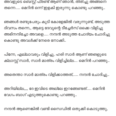
അവളുടെ ബെസ്റ്റ് ഫ്രണ്ട് ആണ് ഞാൻ, തിരിച്ചു അങ്ങനെ
തന്നെ…. മെറിൻ ഒന്ന് ഇളകി ഇരുന്നു കൊണ്ടു പറഞ്ഞു..
ഞങ്ങൾ രണ്ടുപേരും കൂടി കോളേജിൽ വരുന്നുണ്ട്, അടുത്ത
ദിവസം തന്നെ,, ആട്ടെ ദേവൂന്റെ ടീച്ചേർസ് ഒക്കെ വിളിച്ചു
അഭിനന്ദിച്ചോ അവളെ…. നന്ദൻ അടുത്ത ചോദ്യം ചോദിച്ചു
കൊണ്ടു അവൾക്ക് നേരെ നോക്കി..
പിന്നേ, എല്ലാവരും വിളിച്ചു, ഹരി സാർ ആണ് ഞങളുടെ
ക്ലാസ്സ്‌ സാർ, സാർ മാത്രം വിളിച്ചില്ല… മെറിൻ പറഞ്ഞു..
അതെന്താ സാർ മാത്രം വിളിക്കാത്തത്,…. നന്ദൻ ചോദിച്ചു..
അറിയില്ല,,,, ദേ ഇവിടെ അല്ലേ ഇറങ്ങേണ്ടത്…. മെറിൻ
വേഗം ബാഗ് എടുത്തുകൊണ്ടു പറഞ്ഞു..
നന്ദൻ ആണെങ്കിൽ വണ്ടി സൈഡിൽ ഒതുക്കി കൊടുത്തു,