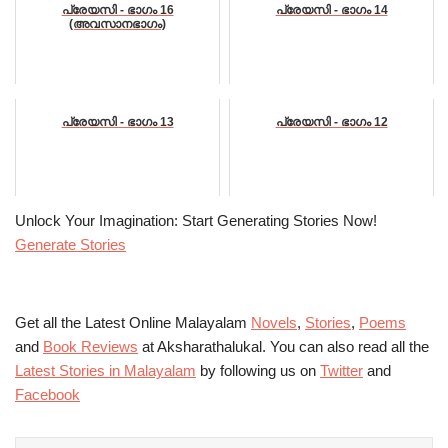
പ്രേയസി - ഭാഗം 16
പ്രേയസി - ഭാഗം 14
(അവസാനഭാഗം)
പ്രേയസി - ഭാഗം 13
പ്രേയസി - ഭാഗം 12
Unlock Your Imagination: Start Generating Stories Now!
Generate Stories
Get all the Latest Online Malayalam
Novels
,
Stories
,
Poems
and
Book Reviews
at Aksharathalukal. You can also read all the
Latest Stories in Malayalam
by following us on
Twitter
and
Facebook