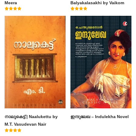
Meera
Balyakalasakhi by Vaikom
Muhammad Basheer
Rated
Rated
4.50
4.60
out of 5
out of 5
നാലുകെട്ട് | Naalukettu by
ഇന്ദുലേഖ – Indulekha Novel
M.T. Vasudevan Nair
Rated