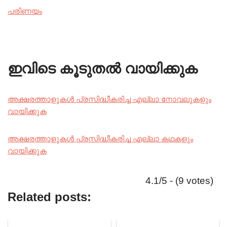
പരിണയം
ഇവിടെ കൂടുതൽ വായിക്കുക
അക്ഷരത്താളുകൾ പ്രസിദ്ധീകരിച്ച എല്ലാ നോവലുകളും
വായിക്കുക
അക്ഷരത്താളുകൾ പ്രസിദ്ധീകരിച്ച എല്ലാ കഥകളും
വായിക്കുക
4.1/5 - (9 votes)
Related posts: