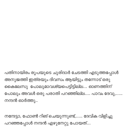
പതിനായിരം രൂപയുടെ ചുരിദാർ ചേടത്തി എടുത്തപ്പോൾ
അനുജത്തി ഇത്രയും ദിവസം ആയിട്ടും തന്നോട് ഒരു
കൈലേസു പോലുമാവശ്യപെട്ടിട്ടില്ല… ഓണത്തിന്
പോലും അവൾ ഒരു പരാതി പറഞ്ഞില്ല…. പാവം ദേവു,…..
നന്ദൻ ഓർത്തു..
നന്ദേട്ടാ, ഫോൺ റിങ് ചെയുന്നുണ്ട്,….. ദേവിക വിളിച്ചു
പറഞ്ഞപ്പോൾ നന്ദൻ എഴുനേറ്റു പോയത്…