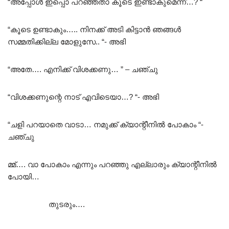
“അപ്പോൾ ഇപ്പൊ പറഞ്ഞതാ കൂടെ ഇണ്ടാകുമെന്ന്…? “
“കൂടെ ഉണ്ടാകും….. നിനക്ക് അടി കിട്ടാൻ ഞങ്ങൾ
സമ്മതിക്കില്ല മോളുസേ.. “- അഭി
“അതേ…. എനിക്ക് വിശക്കണു… ” – ചഞ്ചു
“വിശക്കണുന്റെ നാട് എവിടെയാ…? “- അഭി
“ചളി പറയാതെ വാടാ… നമുക്ക് ക്യാന്റീനിൽ പോകാം “-
ചഞ്ചു
മ്മ്…. വാ പോകാം എന്നും പറഞ്ഞു എല്ലാരും ക്യാന്റീനിൽ
പോയി…
തുടരും….