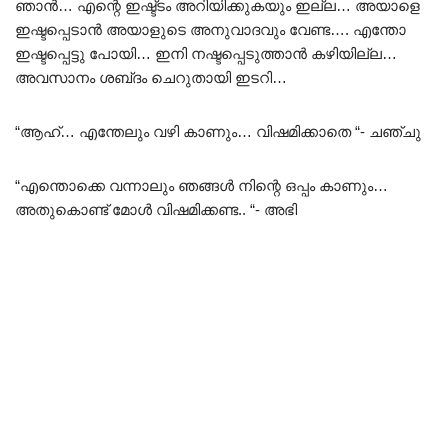
ഞാൻ… എന്റെ ഇഷ്ട്ടം അറിയിക്കുകയും ഇല്ല… അയാളെ
ഇഷ്ടപ്പെടാൻ അയാളുടെ അനുവാദവും വേണ്ട…. എന്തോ
ഇഷ്ടപ്പെട്ടു പോയി… ഇനി നഷ്ടപ്പെടുത്താൻ കഴിയില്ല…
അവസാനം ശബ്‌ദം ചെറുതായി ഇടറി…
“ആഹ്… എന്തേലും വഴി കാണും… വിഷമിക്കാതെ “- ചഞ്ചു
“എന്തൊക്കെ വന്നാലും ഞങ്ങൾ നിന്റെ ഒപ്പം കാണും…
അതുകൊണ്ട് മോൾ വിഷമിക്കണ്ട.. “- അഭി