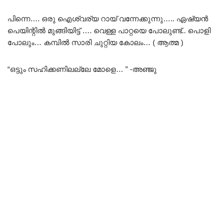
പിന്നെ…. ഒരു ഐശ്വര്യ റായ് വന്നേക്കുന്നു….. ഏഷ്യൻ
പെയിന്റിൽ മുങ്ങിയിട്ട് …. വെള്ള പാറ്റയെ പോലുണ്ട്.. പൊളി
പോലും… കമ്പിൽ സാരി ചുറ്റിയ കോലം… ( ആത്മ )
“ഒട്ടും സഹിക്കണിലല്ലേ മോളെ… ” -അഞ്ജു