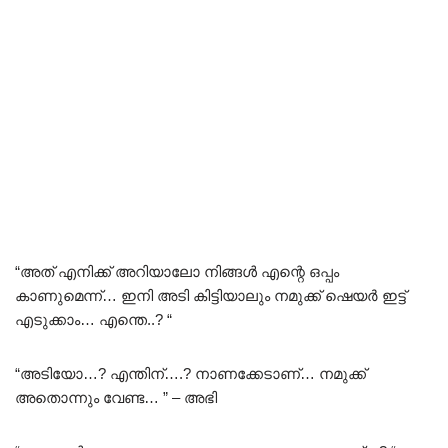
“അത് എനിക്ക് അറിയാലോ നിങ്ങൾ എന്റെ ഒപ്പം
കാണുമെന്ന്… ഇനി അടി കിട്ടിയാലും നമുക്ക് ഷെയർ ഇട്ട്
എടുക്കാം… എന്തെ..? “
“അടിയോ…? എന്തിന്….? നാണക്കേടാണ്… നമുക്ക്
അതൊന്നും വേണ്ട… ” – അഭി