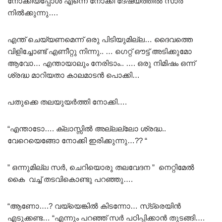
നോക്കിയപ്പോൾ എന്നെ നോക്കി ദേഷ്യത്തിൽ സാർ
നിൽക്കുന്നു….
എന്ത് ചെയ്യണമെന്ന് ഒരു പിടിയുമില്ല… ദൈവത്തെ
വിളിച്ചോണ്ട് എണീറ്റു നിന്നു.. … ഗെറ്റ് ഔട്ട്‌ അടിക്കുമോ
ആവോ… എന്തായാലും നേരിടാം.. …. ഒരു നിമിഷം ഒന്ന്
ശ്രദ്ധ മാറിയതാ കാലമാടൻ പൊക്കി…
പതുക്കെ തലയുയർത്തി നോക്കി….
“എന്താടോ…. ക്ലാസ്സിൽ അല്ലല്ലോ ശ്രദ്ധ..
വേറെയെങ്ങോ നോക്കി ഇരിക്കുന്നു…?? “
” ഒന്നുമില്ല സർ, ചെറിയൊരു തലവേദന ” നെറ്റിമേൽ
കൈ വച്ച് തടവികൊണ്ടു പറഞ്ഞു….
“ആണോ….? വയ്യെങ്കിൽ കിടന്നോ… സ്‌ട്രെയിൻ
എടുക്കണ്ട… “എന്നും പറഞ്ഞ് സർ പഠിപ്പിക്കാൻ തുടങ്ങി….