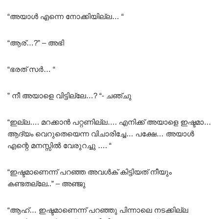
“അയാൾ എന്നെ നോക്കിയില്ല… “
“ആര്…?” – അഭി
“ഭരത് സർ… “
” നീ അയാളെ വിട്ടില്ലേ…? “- ചഞ്ചു
“ഇല്ല…. മറക്കാൻ പറ്റണില്ല…. എനിക്ക് അയാളെ ഇഷ്ടമാ…
ആദ്യം വെറുതെയെന്ന വിചാരിച്ചേ… പക്ഷേ… അയാൾ
എന്റെ മനസ്സിൽ വേരുറച്ചു …. “
“ഇഷ്ടമാണെന്ന് പറഞ്ഞ അവൾക് കിട്ടിയത് നീയും
കണ്ടതല്ലേ..” – അഞ്ജു
“ആഹ്… ഇഷ്ടമാണെന്ന് പറഞ്ഞു പിന്നാലെ നടക്കില്ല