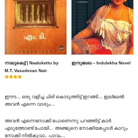
നാലുകെട്ട് | Naalukettu by
ഇന്ദുലേഖ – Indulekha Novel
M.T. Vasudevan Nair
Rated
5.00
out of 5
ഈൗ… ഒരു വളിച്ച ചിരി കൊടുത്തിട്ട് ഇറങ്ങി… ഇല്ലേൽ
അവൻ എന്നെ വാരും…
അവൻ എന്നെനോക്കി പോണെന്നു പറഞ്ഞിട്ട് കാർ
എടുത്തോണ്ട് പോയി… അഞ്ജുനെ നോക്കിയപ്പോൾ കാറും
നോക്കി നിൽകുവാ.. പാവം…