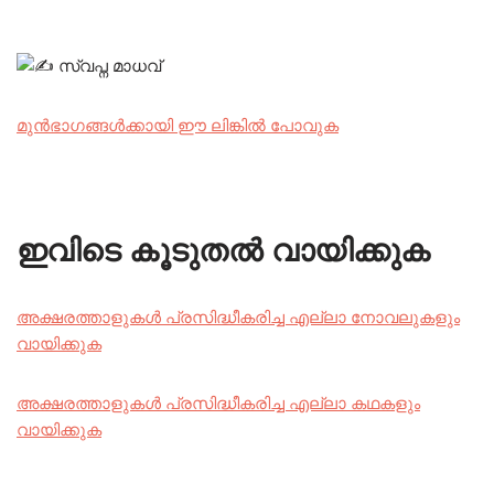
സ്വപ്ന മാധവ്
മുൻഭാഗങ്ങൾക്കായി ഈ ലിങ്കിൽ പോവുക
ഇവിടെ കൂടുതൽ വായിക്കുക
അക്ഷരത്താളുകൾ പ്രസിദ്ധീകരിച്ച എല്ലാ നോവലുകളും
വായിക്കുക
അക്ഷരത്താളുകൾ പ്രസിദ്ധീകരിച്ച എല്ലാ കഥകളും
വായിക്കുക