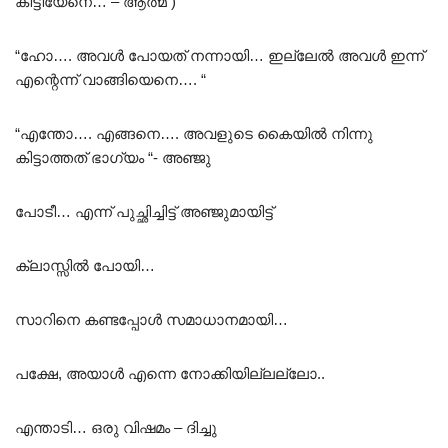
കിട്ടിയേനെ… – ആത്മ )
“ഹോ…. അവൾ പോയത് നന്നായി… ഇല്ലേൽ അവൾ ഇന്ന്
എന്റെന്ന് വാങ്ങിയെനെ…. “
“എന്തോ…. എങ്ങനെ…. അവളുടെ കൈയിൽ നിന്നു
കിട്ടാത്തത് ഭാഗ്യം “- അഞ്ജു
പോടീ… എന്ന് പുച്ഛിച്ചിട്ട് അഞ്ജുമായിട്ട്
ക്ലാസ്സിൽ പോയി…
സാറിനെ കണ്ടപ്പോൾ സമാധാനമായി…
പക്ഷേ, അയാൾ എന്നെ നോക്കിയില്ലല്ലോ..
എന്താടി… ഒരു വിഷമം – ദിച്ചു