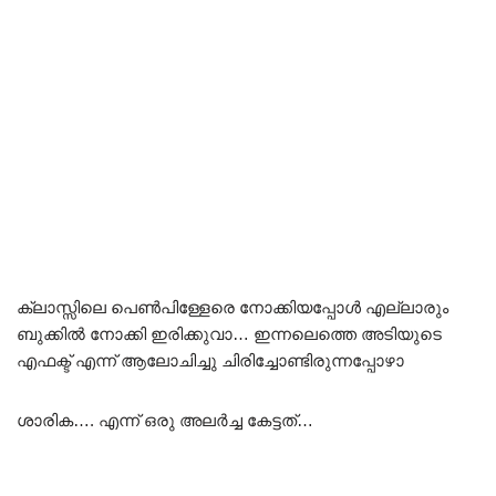
ക്ലാസ്സിലെ പെൺപിള്ളേരെ നോക്കിയപ്പോൾ എല്ലാരും
ബുക്കിൽ നോക്കി ഇരിക്കുവാ… ഇന്നലെത്തെ അടിയുടെ
എഫക്ട് എന്ന് ആലോചിച്ചു ചിരിച്ചോണ്ടിരുന്നപ്പോഴാ
ശാരിക…. എന്ന് ഒരു അലർച്ച കേട്ടത്…