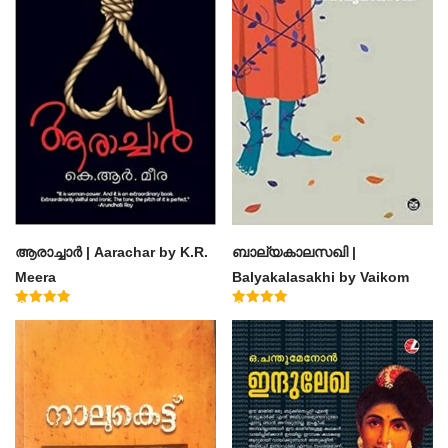
ആരാച്ചാര്‍ | Aarachar by K.R.
ബാല്യകാലസഖി |
Meera
Balyakalasakhi by Vaikom
Muhammad Basheer
Rated
Rated
4.50
4.60
out of 5
out of 5