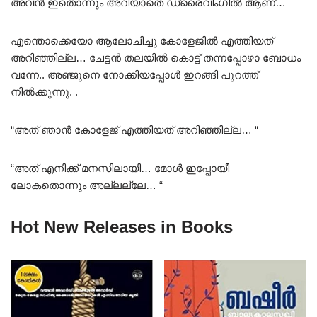
അവൻ ഇതൊന്നും അറിയാതെ ഡ്രൈവിംഗിൽ ആണ്…
എന്തൊക്കെയോ ആലോചിച്ചു കോളേജിൽ എത്തിയത്
അറിഞ്ഞില്ല… ചേട്ടൻ തലയിൽ കൊട്ട് തന്നപ്പോഴാ ബോധം
വന്നേ.. അഞ്ജുനെ നോക്കിയപ്പോൾ ഇറങ്ങി പുറത്ത്
നിൽക്കുന്നു. .
“അത് ഞാൻ കോളേജ് എത്തിയത് അറിഞ്ഞില്ല… “
“അത് എനിക്ക് മനസിലായി… മോൾ ഇപ്പോയീ
ലോകതൊന്നും അല്ലല്ലേ… “
Hot New Releases in Books