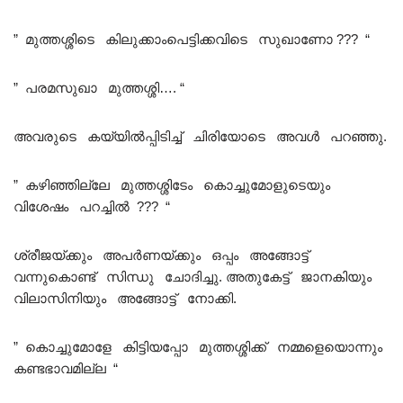
” മുത്തശ്ശിടെ കിലുക്കാംപെട്ടിക്കവിടെ സുഖാണോ ??? “
” പരമസുഖാ മുത്തശ്ശി…. “
അവരുടെ കയ്യിൽപ്പിടിച്ച് ചിരിയോടെ അവൾ പറഞ്ഞു.
” കഴിഞ്ഞില്ലേ മുത്തശ്ശിടേം കൊച്ചുമോളുടെയും
വിശേഷം പറച്ചിൽ ??? “
ശ്രീജയ്ക്കും അപർണയ്ക്കും ഒപ്പം അങ്ങോട്ട്
വന്നുകൊണ്ട് സിന്ധു ചോദിച്ചു. അതുകേട്ട് ജാനകിയും
വിലാസിനിയും അങ്ങോട്ട്‌ നോക്കി.
” കൊച്ചുമോളേ കിട്ടിയപ്പോ മുത്തശ്ശിക്ക് നമ്മളെയൊന്നും
കണ്ടഭാവമില്ല “