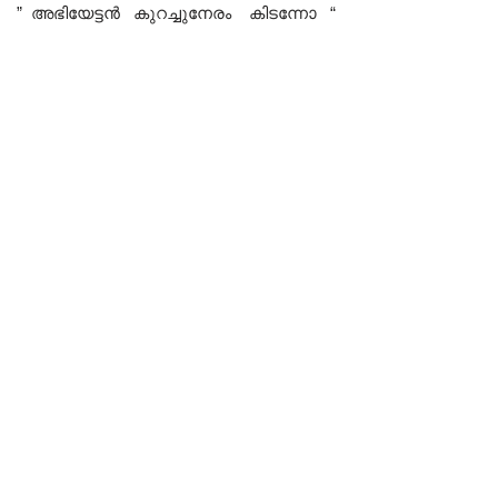
” അഭിയേട്ടൻ കുറച്ചുനേരം കിടന്നോ “