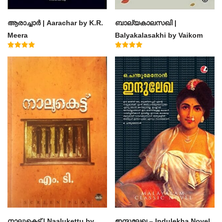
ആരാച്ചാര്‍ | Aarachar by K.R.
ബാല്യകാലസഖി |
Meera
Balyakalasakhi by Vaikom
Muhammad Basheer
Rated
Rated
4.50
4.60
out of 5
out of 5
നാലുകെട്ട് | Naalukettu by
ഇന്ദുലേഖ – Indulekha Novel