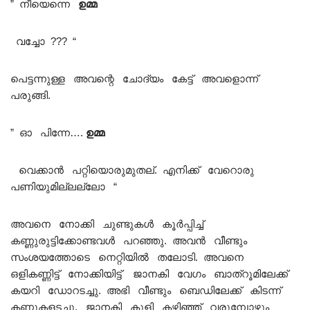
” നീയെന്നെ
ഉമ്മ
വച്ചോ ??? “
പെട്ടന്നുള്ള അവന്റെ ചോദ്യം കേട്ട് അവളൊന്ന്
പരുങ്ങി.
” ഓ പിന്നേ….
ഉമ്മ
വെക്കാൻ പറ്റിയൊരുമുതല്. എനിക്ക് വേറൊരു
പണിയുമില്ലല്ലോ “
അവനെ നോക്കി ചുണ്ടുകൾ കൂർപ്പിച്ച്
കണ്ണുരുട്ടിക്കോണ്ടവൾ പറഞ്ഞു. അവൻ വീണ്ടും
സംശയത്തോടെ നെറ്റിയിൽ തലോടി. അവനെ
ഒളികണ്ണിട്ട് നോക്കിയിട്ട് ജാനകി വേഗം ബാത്‌റൂമിലേക്ക്
കയറി ഡോറടച്ചു. അഭി വീണ്ടും ബെഡിലേക്ക് കിടന്ന്
കണ്ണുകളടച്ചു. ജാനകി കുളി കഴിഞ്ഞ് വരുമ്പോഴും