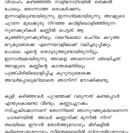
വിവാഹം കഴിഞ്ഞിത്ര നാളിനോടിടയിൽ ഒരിക്കൽ
പോലും തോന്നാത്ത ഒരാകർഷണം
ഇന്നവളിലുണ്ടായിരുന്നു. ഇന്നാദ്യമായിരുന്നു അവളുടെ
ചുവന്ന മുഖക്കുരു നിറഞ്ഞ കവിളിലൊളിഞ്ഞിരുന്ന
നുണക്കുഴികൾ കണ്ണിൽ പെട്ടത്. ആ
കുഞ്ഞിനുണക്കുഴിയും വയറിലെയാ ചെറിയ കറുത്ത
മറുകുമൊക്കെ എന്നെയവളിലേക്ക് വലിച്ചടുപ്പിക്കും
പോലെ. എന്റെ തൊട്ടടുത്തുണ്ടായിരുന്നിട്ടും
ഇന്നാദ്യമായിരുന്നു അവളെ ഞാനൊന്ന് ശ്രദ്ധിച്ചത്.
അവളുടെ കണ്ണിന്റെ കാന്തശക്തിയും
പുഞ്ചിരിയിലൊളിപ്പിച്ച കുറുമ്പുമൊക്കെ
അവൾപ്പോലുമറിയാതെ ഞാനിന്ന് നോക്കിക്കണ്ടു.
കുളി കഴിഞ്ഞവൾ പുറത്തേക്ക് വരുന്നത് കണ്ടപ്പോൾ
എന്തുകൊണ്ടോ വീണ്ടും കണ്ണടച്ചുറക്കം
നടിച്ചുകിടക്കാനാണ് തോന്നിയത്. ഞാനുറങ്ങുകയാണെന്ന
ധാരണയിൽ അവൾ കണ്ണാടിക്ക് . മുന്നിൽ നിന്ന്
തലയിലെ ഈറൻ തോർത്തുമ്പോഴും മിഴികളിൽ
കരിയെഴുതുമ്പോഴും സീമന്തരേഖയിൽ സിന്ദൂരമിടുമ്പോഴും