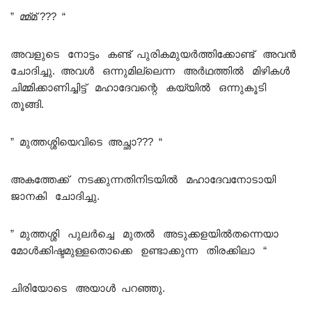
” മ്മ്മ് ??? “
അവളുടെ നോട്ടം കണ്ട് പുരികമുയർത്തിക്കോണ്ട് അവൻ
ചോദിച്ചു. അവൾ ഒന്നുമില്ലെന്ന അർഥത്തിൽ മിഴികൾ
ചിമ്മിക്കാണിച്ചിട്ട്‌ മഹാദേവന്റെ കയ്യിൽ ഒന്നുകൂടി
തൂങ്ങി.
” മുത്തശ്ശിയെവിടെ അച്ഛാ??? “
അകത്തേക്ക് നടക്കുന്നതിനിടയിൽ മഹാദേവനോടായി
ജാനകി ചോദിച്ചു.
” മുത്തശ്ശി പുലർച്ചെ മുതൽ അടുക്കളയിൽതന്നെയാ
മോൾക്കിഷ്ടമുള്ളതൊക്കെ ഉണ്ടാക്കുന്ന തിരക്കിലാ “
ചിരിയോടെ അയാൾ പറഞ്ഞു.