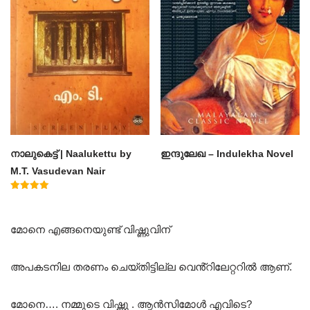
നാലുകെട്ട് | Naalukettu by
ഇന്ദുലേഖ – Indulekha Novel
M.T. Vasudevan Nair
Rated
5.00
out of 5
മോനെ എങ്ങനെയുണ്ട് വിഷ്ണുവിന്
അപകടനില തരണം ചെയ്തിട്ടില്ല വെൻ്റിലേറ്ററിൽ ആണ്.
മോനെ…. നമ്മുടെ വിഷ്ണു . ആൻസിമോൾ എവിടെ?