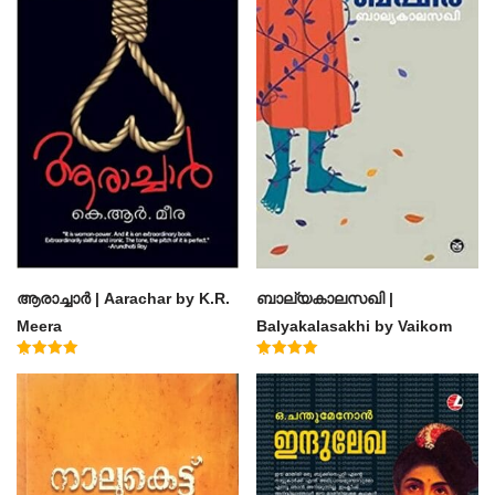
ആരാച്ചാര്‍ | Aarachar by K.R.
ബാല്യകാലസഖി |
Meera
Balyakalasakhi by Vaikom
Muhammad Basheer
Rated
Rated
4.50
4.60
out of 5
out of 5