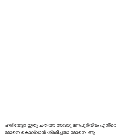
ഹരിയേട്ടാ ഇതു ചതിയാ അവരു മനപൂർവ്വം എൻ്റെ
മോനെ കൊല്ലാൻ ശ്രമിച്ചതാ മോനെ ആ