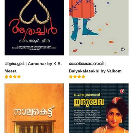
ആരാച്ചാര്‍ | Aarachar by K.R.
ബാല്യകാലസഖി |
Meera
Balyakalasakhi by Vaikom
Muhammad Basheer
Rated
Rated
4.50
4.60
out of 5
out of 5