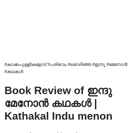
#കാക്കപുള്ളികളോട് #പരിഭവം #മൊഴിഞ്ഞ #ഇന്ദു #മേനോൻ
#കഥകൾ
Book Review of ഇന്ദു
മേനോൻ കഥകൾ |
Kathakal Indu menon