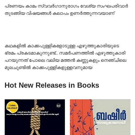
പ്രണയം കാമം സ്വവർഗാനുരാഗം വേശ്യ സംഘപരിവാർ
തുടങ്ങിയ വിഷയങ്ങൾ കലാപം ഉണർത്തുന്നവയാണ്
കഥകളിൽ കാക്കപുള്ളികളോടുള്ള എഴുത്തുകാരിയുടെ
ഭ്രമം പ്രകടമാകുന്നുണ്ട്.. സമർപണത്തിൽ എഴുത്തുകാരി
പറയുന്നത് പോലെ വലിയ മത്തൻ കണ്ണുകളും നെഞ്ചിലെ
മുലചുണ്ടിൽ കാക്കപുള്ളികളുള്ളവനുമായ
Hot New Releases in Books