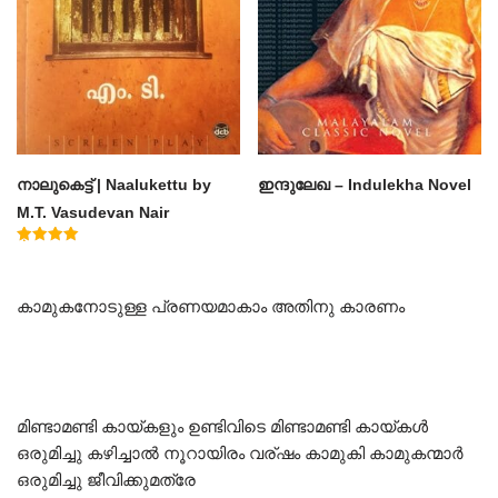
നാലുകെട്ട് | Naalukettu by
ഇന്ദുലേഖ – Indulekha Novel
M.T. Vasudevan Nair
Rated
5.00
out of 5
കാമുകനോടുള്ള പ്രണയമാകാം അതിനു കാരണം
മിണ്ടാമണ്ടി കായ്കളും ഉണ്ടിവിടെ മിണ്ടാമണ്ടി കായ്കൾ
ഒരുമിച്ചു കഴിച്ചാൽ നൂറായിരം വര്ഷം കാമുകി കാമുകന്മാർ
ഒരുമിച്ചു ജീവിക്കുമത്രേ