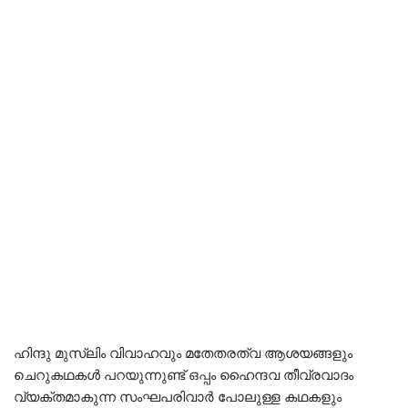
ഹിന്ദു മുസ്ലിം വിവാഹവും മതേതരത്വ ആശയങ്ങളും
ചെറുകഥകൾ പറയുന്നുണ്ട് ഒപ്പം ഹൈന്ദവ തീവ്രവാദം
വ്യക്തമാകുന്ന സംഘപരിവാർ പോലുള്ള കഥകളും