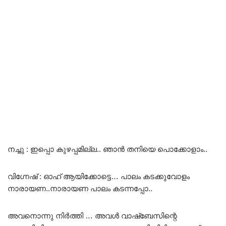
നച്ചു : ഇപ്പൊ കുഴപ്പമില്ല.. ഞാൻ തനിയെ പൊക്കോളാം..
വിഗ്നേഷ് : ഓഹ് ആയിക്കോട്ടെ… പാലം കടക്കുവോളം
നാരായണ..നാരായണ പാലം കടന്നപ്പോ..
അവനൊന്നു നിർത്തി … അവൾ വാഷ്ബേസിന്റെ