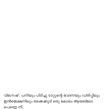
വിഗ്നേഷ് : പനിയും പിടിച്ചു ടാറ്റൂന്റെ വേദനയും ഡ്രിപ്പിലും
ഇൻജെക്ഷനിലും ഒക്കെക്കൂടി ഒരു കോലം ആയല്ലോ
പെണ്ണെ നീ..