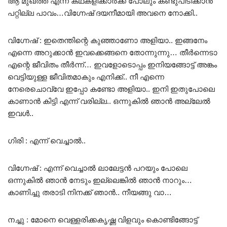
ആ മുഖത്ത് എന്ന് കഥകളിക്കാർക്ക് പോലും കണ്ടുപിടിക്കാൻ
പറ്റില്ല പാവം…വിഗ്നേഷ് ദയനീമായി അവനെ നോക്കി..
വിഗ്നേഷ് : ഇതെന്തിന്റെ കുഞ്ഞാണോ അളിയാ.. ഇങ്ങനേം
എന്നെ അറുക്കാൻ ഇവക്കെങ്ങനെ തോന്നുന്നു… തീർന്നെടാ
എന്റെ ജീവിതം തീർന്ന്… ഇവളോടൊപ്പം ഇനിയങ്ങോട്ട് അങ്കം
വെട്ടിയുള്ള ജീവിതമാകും എനിക്ക്.. നീ എന്നെ
നേരെചൊവ്വേ ഇപ്പോ കണ്ടോ അളിയാ.. ഇനി ഇതുപോലെ
കാണാൻ കിട്ടി എന്ന് വരില്ല.. ഒന്നുകിൽ ഞാൻ അല്ലേൽ
ഇവൾ..
ഗിരി : എന്ന് വെച്ചാൽ..
വിഗ്നേഷ് : എന്ന് വെച്ചാൽ ലാലേട്ടൻ പറയും പോലെ
ഒന്നുകിൽ ഞാൻ നേടും ഇല്ലെങ്കിൽ ഞാൻ നാറും…
കാണിച്ചു തരാടി നിനക്ക് ഞാൻ.. നീയങ്ങു വാ…
നച്ചു : മോനെ വെള്ളരിക്കകൃഷ്ണ വിളവും കൊണ്ടിങ്ങോട്ട്