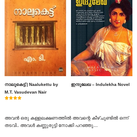
നാലുകെട്ട് | Naalukettu by
ഇന്ദുലേഖ – Indulekha Novel
M.T. Vasudevan Nair
Rated
5.00
out of 5
അവൻ ഒരു കള്ളലക്ഷണത്തിൽ അവന്റെ കീഴ്ചുണ്ടിൽ ഒന്ന്
തടവി.. അവൾ കണ്ണുരുട്ടി നോക്കി പറഞ്ഞു…