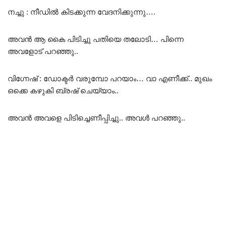
നച്ചു : നീഡിൽ കിടക്കുന്ന വേദനിക്കുന്നു….
അവൻ ആ കൈ പിടിച്ചു പതിയെ തലോടി… പിന്നെ
അവളോട് പറഞ്ഞു..
വിഗ്നേഷ് : ഡോക്ടർ വരുമ്പോ പറയാം… വാ എണീക്ക്.. മുഖം
ഒക്കെ കഴുകി ബ്രഷ് ചെയ്യാം..
അവൻ അവളെ പിടിച്ചെണീപ്പിച്ചു.. അവൾ പറഞ്ഞു..