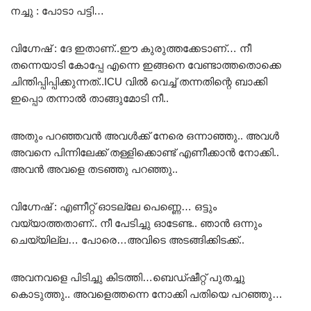
നച്ചു : പോടാ പട്ടി…
വിഗ്നേഷ് : ദേ ഇതാണ്..ഈ കുരുത്തക്കേടാണ്… നീ
തന്നെയാടി കോപ്പേ എന്നെ ഇങ്ങനെ വേണ്ടാത്തതൊക്കെ
ചിന്തിപ്പിപ്പിക്കുന്നത്..ICU വിൽ വെച്ച് തന്നതിന്റെ ബാക്കി
ഇപ്പൊ തന്നാൽ താങ്ങുമോടി നീ..
അതും പറഞ്ഞവൻ അവൾക്ക് നേരെ ഒന്നാഞ്ഞു.. അവൾ
അവനെ പിന്നിലേക്ക് തള്ളിക്കൊണ്ട് എണീക്കാൻ നോക്കി..
അവൻ അവളെ തടഞ്ഞു പറഞ്ഞു..
വിഗ്നേഷ് : എണീറ്റ് ഓടല്ലേ പെണ്ണെ… ഒട്ടും
വയ്യാത്തതാണ്.. നീ പേടിച്ചു ഓടേണ്ട.. ഞാൻ ഒന്നും
ചെയ്യില്ല… പോരെ…അവിടെ അടങ്ങിക്കിടക്ക്..
അവനവളെ പിടിച്ചു കിടത്തി…ബെഡ്ഷീറ്റ് പുതച്ചു
കൊടുത്തു.. അവളെത്തന്നെ നോക്കി പതിയെ പറഞ്ഞു…