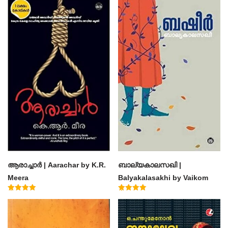
ആരാച്ചാര്‍ | Aarachar by K.R.
ബാല്യകാലസഖി |
Meera
Balyakalasakhi by Vaikom
Muhammad Basheer
Rated
Rated
4.50
4.60
out of 5
out of 5