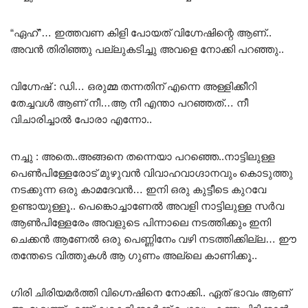
“ഏഹ്”… ഇത്തവണ കിളി പോയത് വിഗ്നേഷിന്റെ ആണ്..
അവൻ തിരിഞ്ഞു പല്ലുകടിച്ചു അവളെ നോക്കി പറഞ്ഞു..
വിഗ്നേഷ് : ഡി… ഒരുമ്മ തന്നതിന് എന്നെ അള്ളിക്കീറി
തേച്ചവൾ ആണ് നീ…ആ നീ എന്താ പറഞ്ഞത്… നീ
വിചാരിച്ചാൽ പോരാ എന്നോ..
നച്ചു : അതെ..അങ്ങനെ തന്നെയാ പറഞ്ഞെ..നാട്ടിലുള്ള
പെൺപിള്ളേരോട് മുഴുവൻ വിവാഹവാഗ്ദാനവും കൊടുത്തു
നടക്കുന്ന ഒരു കാമദേവൻ… ഇനി ഒരു കുട്ടീടെ കുറവേ
ഉണ്ടായുള്ളൂ.. പെങ്കൊച്ചാണേൽ അവളി നാട്ടിലുള്ള സർവ
ആൺപിള്ളേരേം അവളുടെ പിന്നാലെ നടത്തിക്കും ഇനി
ചെക്കൻ ആണേൽ ഒരു പെണ്ണിനേം വഴി നടത്തിക്കില്ല… ഈ
തന്തേടെ വിത്തുകൾ ആ ഗുണം അല്ലെ കാണിക്കൂ..
ഗിരി ചിരിയമർത്തി വിഗ്നെഷിനെ നോക്കി.. ഏത് ഭാവം ആണ്