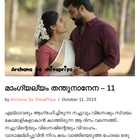
മാംഗ്യല്യം തന്തുനാനേന – 11
by
Archana Sa ShivaPriya
October 11, 2019
എല്ലാവരും ആഗ്രഹിച്ചിരുന്ന നച്ചുവും വിഗ്നേഷും സ്വയം
കോമാളികളാകാൻ കാത്തിരുന്ന ആ ദിനം വന്നെത്തി..
നച്ചുവിന്റെയും വിഗ്നെഷിന്റെയും വിവാഹം..
വാടാമല്ലിപ്പൂവിൻ നിറം കടം വാങ്ങിയെടുത്ത പോലെ ഒരു