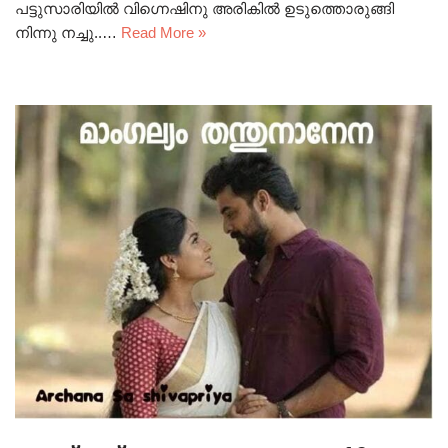
പട്ടുസാരിയിൽ വിഗ്നെഷിനു അരികിൽ ഉടുത്തൊരുങ്ങി
നിന്നു നച്ചു..…
Read More »