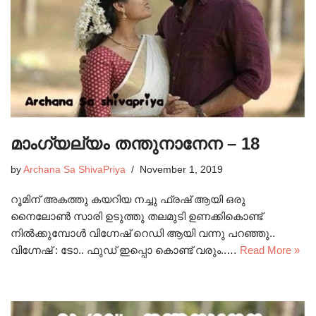
മാംഗ്യല്യം തന്തുനാനേന – 18
by
Archana Sa ShivaPriya
November 1, 2019
റൂമിന് അകത്തു കയറിയ നച്ചു ഫ്രഷ് ആയി ഒരു
നൈലോൺ സാരി ഉടുത്തു തലമുടി ഉണക്കികൊണ്ട്
നിൽക്കുമ്പോൾ വിഗ്നേഷ് റെഡി ആയി വന്നു പറഞ്ഞു..
വിഗ്നേഷ് : ടോ.. ഫുഡ് ഇപ്പൊ കൊണ്ട് വരും..…
Read More »