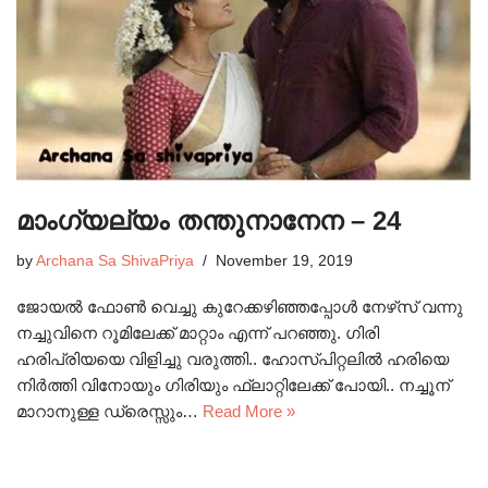
മാംഗ്യല്യം തന്തുനാനേന – 24
by
Archana Sa ShivaPriya
November 19, 2019
ജോയൽ ഫോൺ വെച്ചു കുറേക്കഴിഞ്ഞപ്പോൾ നേഴ്‌സ് വന്നു
നച്ചുവിനെ റൂമിലേക്ക് മാറ്റാം എന്ന് പറഞ്ഞു. ഗിരി
ഹരിപ്രിയയെ വിളിച്ചു വരുത്തി.. ഹോസ്പിറ്റലിൽ ഹരിയെ
നിർത്തി വിനോയും ഗിരിയും ഫ്ലാറ്റിലേക്ക് പോയി.. നച്ചൂന്
മാറാനുള്ള ഡ്രെസ്സും…
Read More »