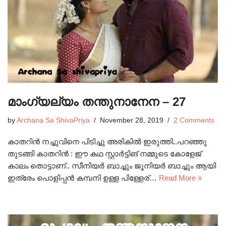
മാംഗ്യല്യം തന്തുനാനേന – 27
by
Archana Sa ShivaPriya
November 28, 2019
2 Comments
കാതറിൻ നച്ചുവിനെ പിടിച്ചു അരികിൽ ഇരുത്തി..പറഞ്ഞു
തുടങ്ങി കാതറിൻ : ഈ കഥ സ്റ്റാർട്ടിങ് നമ്മുടെ കോളേജ്
കാലം തൊട്ടാണ്.. സീനിയർ ബാച്ചും ജൂനിയർ ബാച്ചും ആയി
ഇത്രേം പൊളിപ്പൻ കമ്പനി ഉള്ള പിള്ളേര്…
Read More »