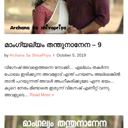
മാംഗ്യല്യം തന്തുനാനേന – 9
by
Archana Sa ShivaPriya
October 5, 2019
വിഗ്നേഷ് അവളെത്തന്നെ നോക്കി… എല്ലാം തകർന്ന
പോലെ ഇരിക്കുന്ന അവളോട് എന്ത് പറയണം അല്ലെങ്കിൽ
താൻ പറയുന്നത് അവൾ അംഗീകരിക്കുമോ എന്ന ഭയം…
കുറെ നേരം മിണ്ടാതെ ഇരുന്ന് വിഗ്നേഷ് എണീറ്റ് വന്നു
അവളുടെ…
Read More »