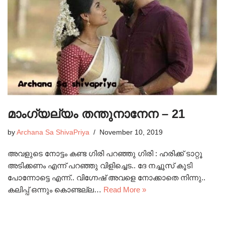
മാംഗ്യല്യം തന്തുനാനേന – 21
by
Archana Sa ShivaPriya
November 10, 2019
അവളുടെ നോട്ടം കണ്ട ഗിരി പറഞ്ഞു ഗിരി : ഹരിക്ക് ടാറ്റൂ
അടിക്കണം എന്ന് പറഞ്ഞു വിളിച്ചെട.. ദേ നച്ചൂസ് കൂടി
പോന്നോട്ടെ എന്ന്.. വിഗ്നേഷ് അവളെ നോക്കാതെ നിന്നു..
കലിപ്പ് ഒന്നും കൊണ്ടല്ല…
Read More »