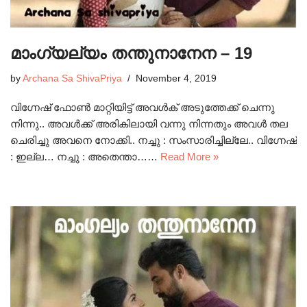
മാംഗ്യല്യം തന്തുനാനേന – 19
by
Archana Sa ShivaPriya
November 4, 2019
വിഗ്നേഷ് ഫോൺ മാറ്റിയിട്ട് അവൾക് അടുത്തേക്ക് ചെന്നു
നിന്നു.. അവൾക്ക് അരികിലായി വന്നു നിന്നതും അവൾ തല
ചെരിച്ചു അവനെ നോക്കി.. നച്ചു : സംസാരിച്ചില്ലേ.. വിഗ്നേഷ്
: ഇല്ല… നച്ചു : അതെന്താ……
Read More »