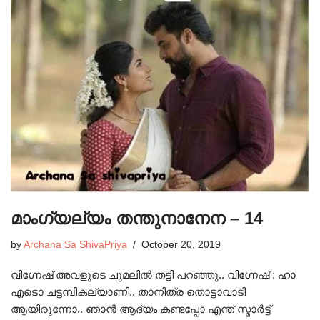
മാംഗ്യല്യം തന്തുനാനേന – 14
by
Archana Sa ShivaPriya
October 20, 2019
വിഗ്നേഷ് അവളുടെ ചുമലിൽ തട്ടി പറഞ്ഞു.. വിഗ്നേഷ് : ഹാ
എടൊ ചട്ടമ്പികല്യാണി.. താനിത്ര തൊട്ടാവാടി
ആയിരുന്നോ.. ഞാൻ ആദ്യം കണ്ടപ്പോ എന്ത് സ്മാർട്ട്