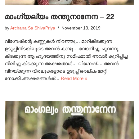
മാംഗ്യല്യം തന്തുനാനേന – 22
by
Archana Sa ShivaPriya
November 13, 2019
വിഗ്നേഷിന്റെ കണ്ണുകൾ നിറഞ്ഞു… മാറികിടക്കുന്ന
ഉടുപ്പിനിടയിലൂടെ അവൻ കണ്ടു….വേദനിച്ചു ചുവന്നു
കിടക്കുന്ന ആ ഹൃദയത്തിനു സമീപമായി അവൾ കുറിപ്പിച്ച
നീലിച്ചു കിടക്കുന്ന അക്ഷരങ്ങൾ… വിഗ്നേഷ്…. അവൻ
വിറയ്ക്കുന്ന വിരലുകളോടെ ഉടുപ്പ് ഒരല്പം മാറ്റി
നോക്കി..അക്ഷരങ്ങൾക്…
Read More »