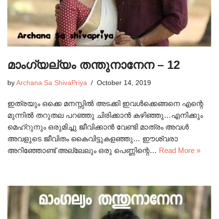
മാംഗ്യല്യം തന്തുനാനേന – 12
by
Archana Sa ShivaPriya
October 14, 2019
ഇത്രയും ഒക്കെ മനസ്സിൽ അടക്കി ഇവൾക്കെങ്ങനെ എന്റെ
മുന്നിൽ തറുതല പറഞ്ഞു ചിരിക്കാൻ കഴിഞ്ഞു…എനിക്കും
മെഹ്റുനും ഒരുമിച്ചു ജീവിക്കാൻ വേണ്ടി മാത്രം അവൾ
അവളുടെ ജീവിതം കൈവിട്ടുകളഞ്ഞു… ഈശ്വരാ
അറിഞ്ഞോണ്ട് അല്ലേലും ഒരു പെണ്ണിന്റെ…
Read More »