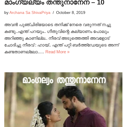
മാംഗ്യല്യം തന്തുനാനേന – 10
by
Archana Sa ShivaPriya
October 8, 2019
അവൻ പുഞ്ചിരിയോടെ തനിക്ക് നേരെ വരുന്നത് നച്ചു
കണ്ടു..എന്ത് പറയും.. ഗീതുവിന്റെ കല്യാണം പോലും
അറിഞ്ഞു കാണില്ല.. നീരവ് അടുത്തെത്തി അവളോട്
ചോദിച്ചു നീരവ് : ഹായ്.. എന്ത് പറ്റി ബർത്ത്ഡേയുടെ അന്ന്
കണ്ടതാണല്ലോ..…
Read More »