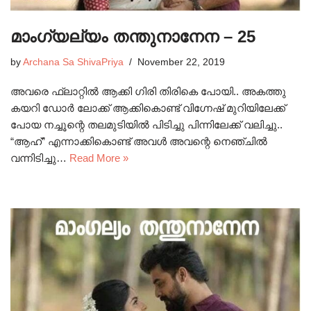
മാംഗ്യല്യം തന്തുനാനേന – 25
by
Archana Sa ShivaPriya
November 22, 2019
അവരെ ഫ്ലാറ്റിൽ ആക്കി ഗിരി തിരികെ പോയി.. അകത്തു
കയറി ഡോർ ലോക്ക് ആക്കികൊണ്ട് വിഗ്നേഷ് മുറിയിലേക്ക്
പോയ നച്ചൂന്റെ തലമുടിയിൽ പിടിച്ചു പിന്നിലേക്ക് വലിച്ചു..
“ആഹ്” എന്നാക്കികൊണ്ട് അവൾ അവന്റെ നെഞ്ചിൽ
വന്നിടിച്ചു…
Read More »