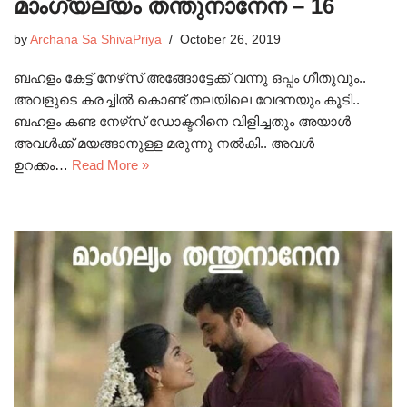
മാംഗ്യല്യം തന്തുനാനേന – 16
by
Archana Sa ShivaPriya
October 26, 2019
ബഹളം കേട്ട് നേഴ്‌സ് അങ്ങോട്ടേക്ക് വന്നു ഒപ്പം ഗീതുവും..
അവളുടെ കരച്ചിൽ കൊണ്ട് തലയിലെ വേദനയും കൂടി..
ബഹളം കണ്ട നേഴ്‌സ് ഡോക്ടറിനെ വിളിച്ചതും അയാൾ
അവൾക്ക് മയങ്ങാനുള്ള മരുന്നു നൽകി.. അവൾ
ഉറക്കം…
Read More »