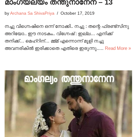
മാംഗ്യല്യം തന്തുനാനേന – 13
by
Archana Sa ShivaPriya
October 17, 2019
നച്ചു വിഗ്നെഷിനെ ഒന്ന് നോക്കി.. നച്ചു : തന്റെ ഫ്രണ്ട്സിനു
അറിയോ.. ഈ നാടകം.. വിഗ്നേഷ് : ഇല്ല… എനിക്ക്
തനിക്ക്… മെഹ്‌റിന്‌… മ്മ്മ് എന്നൊന്ന് മൂളി നച്ചു
അവനരികിൽ ഇരിക്കാതെ എതിരെ ഇരുന്നു..…
Read More »