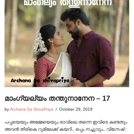
മാംഗ്യല്യം തന്തുനാനേന – 17
by
Archana Sa ShivaPriya
October 29, 2019
പപ്പയെയും അമ്മേയെയും രാവിലെ തന്നെ ഇവിടെ കണ്ടതും
അവൻ തിരികെ റൂമിലേക്ക് കയറി.. ഒപ്പം നച്ചുവും.. വിഗ്നേഷ് :