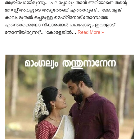
ആയിപോയിരുന്നു.. “പലപ്പോഴും താൻ അറിയാതെ തന്റെ
മനസ്സ് അവളുടെ അടുത്തേക്ക് എത്താറുണ്ട്… കോളേജ്
കാലം മുതൽ ഒപ്പമുള്ള മെഹ്‌റിനോട് തോന്നാത്ത
എന്തൊക്കെയോ വികാരങ്ങൾ പലപ്പോഴും ഇവളോട്
തോന്നിയിരുന്നു”.. “കോളേജിൽ…
Read More »