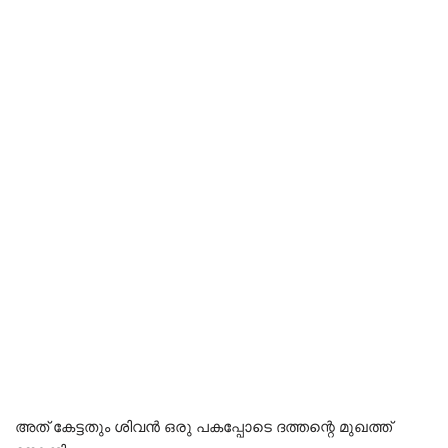
അത് കേട്ടതും ശിവൻ ഒരു പകപ്പോടെ ദത്തന്റെ മുഖത്ത്