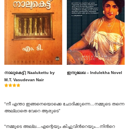
നാലുകെട്ട് | Naalukettu by
ഇന്ദുലേഖ – Indulekha Novel
M.T. Vasudevan Nair
Rated
5.00
out of 5
“നീ എന്താ ഇങ്ങനെയൊക്കെ ചോദിക്കുന്നെ…നമ്മുടെ തന്നെ
അല്ലാതെ വേറെ ആരുടെ”
“നമ്മുടെ അല്ല…എന്റെയും കിച്ചുവിന്‍റെയും…നിൻറെ