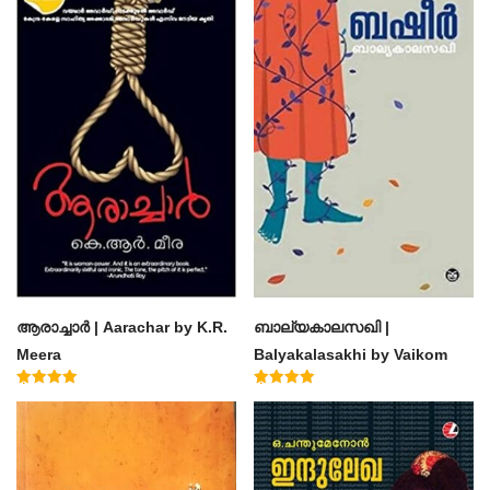
ആരാച്ചാര്‍ | Aarachar by K.R.
ബാല്യകാലസഖി |
Meera
Balyakalasakhi by Vaikom
Muhammad Basheer
Rated
Rated
4.50
4.60
out of 5
out of 5