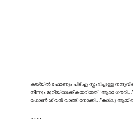
കയ്യിൽ ഫോണും പിടിച്ചു സ്തംഭിച്ചുള്ള നന്ദ
നിന്നും മുറിയിലേക്ക് കയറിയത്. “ആരാ ഗൗ
ഫോൺ ശിവൻ വാങ്ങി നോക്കി…”കല്ലു ആയിര
…….