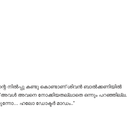
ുവിന്റെ നിൽപ്പു കണ്ടു കൊണ്ടാണ് ശിവൻ ബാൽക്കണിയിൽ
രി…”അവൾ അവനെ നോക്കിയതല്ലാതെ ഒന്നും പറഞ്ഞില്ല.
ുന്നോ… ഹലോ ഡോക്ടർ മാഡം..”