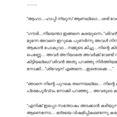
……..
“ആഹാ…ഹാപ്പി ന്യൂസ് ആണല്ലോ…ശരി വേഗം വ
“ഗൗരി…നീയെന്താ ഇങ്ങനെ കരയുന്നെ..”ശിവൻ ന
മുന്നേ അവനെ ഇറുകെ പുണർന്നു അവൾ നിന്നു.
ആകാൻ പോകുവാ…നമ്മുടെ കിച്ചു…നിന്റെ ക
പെണ്ണേ… അവർ അറിയാതെ അവർക്ക് വേണ്ടി നീ 
കിട്ടിയല്ലോ”ശിവൻ അതു പറഞ്ഞു നിർത്തിയപ
നോക്കി…”ശിവേട്ടന് എങ്ങനെ…ഇതൊക്കെ …”
“ഞാനെ നിന്റെ പുറകെ തന്നെയല്ലേ… നിന്റെ 
പ്രേമപൂർവ്വം നോക്കി പറഞ്ഞു… അവരുടെ കണ്ണ
“എനിക്ക് ഇപ്പൊ സന്തോഷം അടക്കാൻ കഴിയുന്നില
ആണെന്നോ… ഭദ്രയെ വിഷമിപ്പികണ്ടെന്നു ക