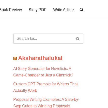
Book Review
Story PDF
Write Article
Aksharathalukal
AI Story Generator for Novelists: A
Game-Changer or Just a Gimmick?
Custom GPT Prompts for Writers That
Actually Work
Proposal Writing Examples: A Step-by-
Step Guide to Winning Proposals