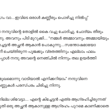
ാ…ഇവിടെ ഒരാൾ കണ്ണീരും പൊഴിച്ചു നിൽപ്പ”
ന്ദുവിന്റെ തോളിൽ കൈ വച്ചു ചോദിച്ചു. ചോദ്യം തീരും
 അവനും പിടി മുറുക്കി… “നമ്മൾ അമ്മാവനും അമ്മായിയും
ിച്ചേട്ടൻ അച്ഛൻ ആകാൻ പോകുന്നു…സന്തോഷമായോ
ചെയ്തിരുന്ന പൂജക്കും വ്രതത്തിനും എല്ലാം ഫലം
്പോൾ നന്ദു അവന്റെ നെഞ്ചിൽ നിന്നും തല ഉയർത്തി
മുഖമൊന്നു വാടിയാൽ എനിക്കറിയാം” നന്ദുവിനെ
ുകൾ പരസ്പരം ചിരിച്ചു നിന്നു.
്ല ശിവേട്ടാ… എന്റെ കിച്ചേട്ടൻ എത്ര ആഗ്രഹിച്ചിരുന്നത്
രുതി ഒരു അച്ഛൻ ആകാനുള്ള ആഗ്രഹം പുറമെ കാണിക്കാതെ