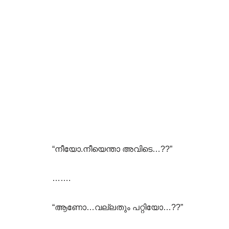
“നീയോ.നീയെന്താ അവിടെ…??”
…….
“ആണോ…വല്ലതും പറ്റിയോ…??”