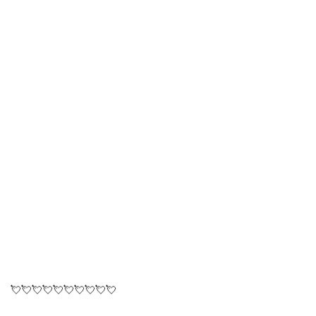
💘💘💘💘💘💘💘💘💘💘