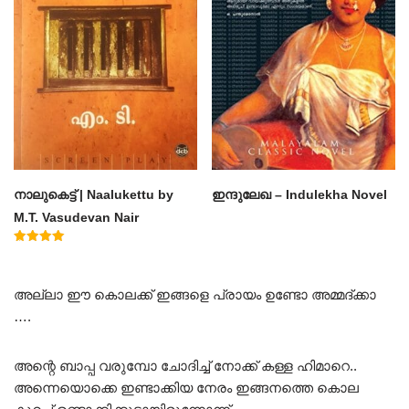
നാലുകെട്ട് | Naalukettu by
ഇന്ദുലേഖ – Indulekha Novel
M.T. Vasudevan Nair
Rated
5.00
out of 5
അല്ലാ ഈ കൊലക്ക് ഇങ്ങളെ പ്രായം ഉണ്ടോ അമ്മദ്ക്കാ
….
അന്റെ ബാപ്പ വരുമ്പോ ചോദിച്ച് നോക്ക് കള്ള ഹിമാറെ..
അന്നെയൊക്കെ ഇണ്ടാക്കിയ നേരം ഇങ്ങനത്തെ കൊല