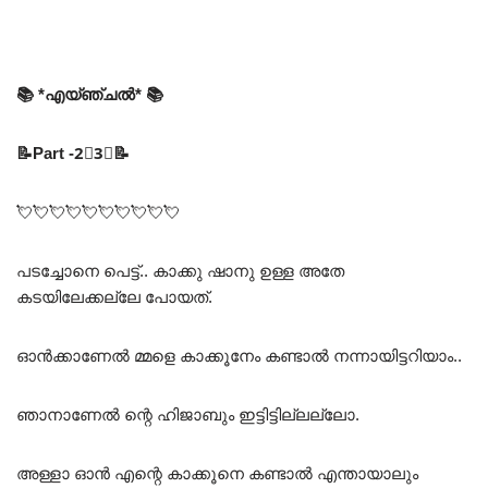
📚 *എയ്ഞ്ചൽ* 📚
📝Part -2⃣3⃣📝
💘💘💘💘💘💘💘💘💘💘
പടച്ചോനെ പെട്ട്.. കാക്കു ഷാനു ഉള്ള അതേ
കടയിലേക്കല്ലേ പോയത്.
ഓൻക്കാണേൽ മ്മളെ കാക്കൂനേം കണ്ടാൽ നന്നായിട്ടറിയാം..
ഞാനാണേൽ ന്റെ ഹിജാബും ഇട്ടിട്ടില്ലല്ലോ.
അള്ളാ ഓൻ എന്റെ കാക്കൂനെ കണ്ടാൽ എന്തായാലും