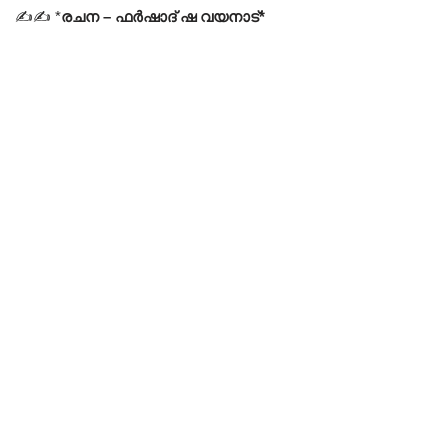
✍✍ *
രചന – ഫർഷാദ് ഷ വയനാട്*