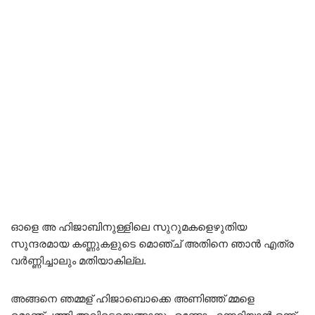
ഓളെ അ ഹിജാബിനുള്ളിലെ സുറുമകളെഴുതിയ
സുന്ദരമായ കണ്ണുകളുടെ മൊഞ്ച് അതിനെ ഞാൻ എത്ര
വർണ്ണിച്ചാലും മതിയാകില്ല.
അങ്ങനെ ഞമ്മള് ഹിജാബൊക്കെ അണിഞ്ഞ് മ്മളെ