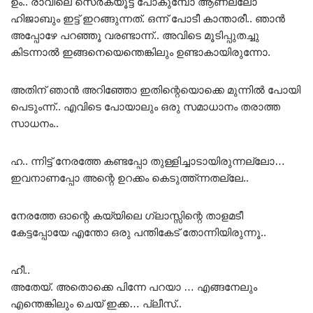
ഉം.. രാവിലെ സെർക്യൂട്ട് പോകുമ്പോ ആണല്ലോ
ഹിജാബും ഇട്ട് ഇറങ്ങുന്നത്. ഒന്ന് പോടീ കാന്താരീ.. ഞാൻ
അപ്പോഴേ പറഞ്ഞൂ വരണ്ടാന്ന്.. അവിടെ മൂടിപ്പുതച്ചു
കിടന്നാൽ ഇങ്ങനെയെന്തെങ്കിലും ഉണ്ടാകായിരുന്നോ.
അതിന് ഞാൻ അറിഞ്ഞോ ഇതിന്റെയൊക്കെ മുന്നിൽ പോയി
പെടുംന്ന്.. എവിടെ പോയാലും ഒരു സമാധാനം തരാത്ത
സാധനം..
ഹ.. ന്നിട്ട് നേരത്തേ കണ്ടപ്പോ തുള്ളിച്ചാടായിരുന്നല്ലോ…
ഇവനാണപ്പോ അന്റെ ഉറക്കം കെടുത്ത്ന്നതല്ലേ..
നേരത്തേ ഓന്റെ കയ്യിലെ ഗ്ലാസ്സിന്റെ താളമടീ
കേട്ടപ്പോയേ എന്തോ ഒരു പന്തികേട് തോന്നിയിരുന്നൂ..
ഹീ..
അതേയ്. അതൊക്കെ പിന്നേ പറയാ … എങ്ങനേലും
എന്തെങ്കിലും ചെയ് ഇക്ക… പ്ലീസ്..