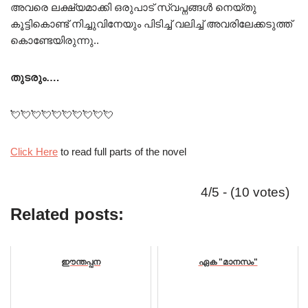
അവരെ ലക്ഷ്യമാക്കി ഒരുപാട് സ്വപ്നങ്ങൾ നെയ്തു
കൂട്ടികൊണ്ട് നിച്ചുവിനേയും പിടിച്ച് വലിച്ച് അവരിലേക്കടുത്ത്
കൊണ്ടേയിരുന്നു..
തുടരും….
💘💘💘💘💘💘💘💘💘💘
Click Here
to read full parts of the novel
4/5 - (10 votes)
Related posts:
ഈന്തപ്പന
ഏക "മാനസം"