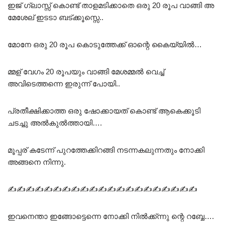
ഇജ് ഗ്ലാസ്സ് കൊണ്ട് താളമടിക്കാതെ ഒരു 20 രൂപ വാങ്ങി അ
മേശേല് ഇടടാ ബട്ക്കൂസ്സെ..
മോനേ ഒരു 20 രൂപ കൊടുത്തേക്ക് ഓന്റെ കൈയ്യിൽ…
മ്മള് വേഗം 20 രൂപയും വാങ്ങി മേശമ്മൽ വെച്ച്
അവിടെത്തന്നെ ഇരുന്ന് പോയി..
പ്രതീക്ഷിക്കാത്ത ഒരു ഷോക്കായത് കൊണ്ട് ആകെക്കൂടി
ചടച്ചു അൽകുൽത്തായി….
മൂപ്പര് കടേന്ന് പുറത്തേക്കിറങ്ങി നടന്നകലുന്നതും നോക്കി
അങ്ങനെ നിന്നു.
✍✍✍✍✍✍✍✍✍✍✍✍✍✍✍✍✍✍✍✍✍
ഇവനെന്താ ഇങ്ങോട്ടെന്നെ നോക്കി നിൽക്ക്ന്നു ന്റെ റബ്ബേ….