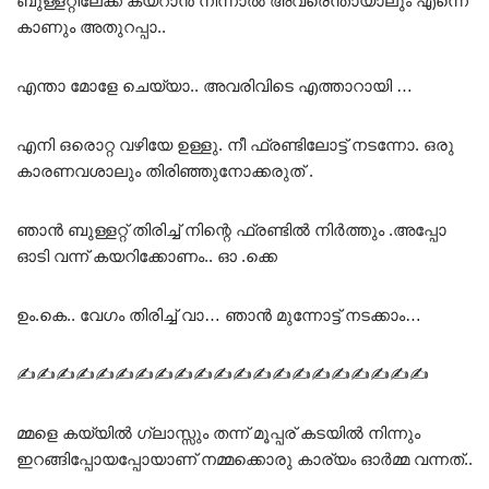
ബുള്ളറ്റിലേക്ക് കയറാൻ നിന്നാൽ അവരെന്തായാലും എന്നെ
കാണും അതുറപ്പാ..
എന്താ മോളേ ചെയ്യാ.. അവരിവിടെ എത്താറായി …
എനി ഒരൊറ്റ വഴിയേ ഉള്ളു. നീ ഫ്രണ്ടിലോട്ട് നടന്നോ. ഒരു
കാരണവശാലും തിരിഞ്ഞുനോക്കരുത് .
ഞാൻ ബുള്ളറ്റ് തിരിച്ച് നിന്റെ ഫ്രണ്ടിൽ നിർത്തും .അപ്പോ
ഓടി വന്ന് കയറിക്കോണം.. ഓ .ക്കെ
ഉം.കെ.. വേഗം തിരിച്ച് വാ… ഞാൻ മുന്നോട്ട് നടക്കാം…
✍✍✍✍✍✍✍✍✍✍✍✍✍✍✍✍✍✍✍✍✍
മ്മളെ കയ്യിൽ ഗ്ലാസ്സും തന്ന് മൂപ്പര് കടയിൽ നിന്നും
ഇറങ്ങിപ്പോയപ്പോയാണ് നമ്മക്കൊരു കാര്യം ഓർമ്മ വന്നത്..