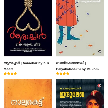
ആരാച്ചാര്‍ | Aarachar by K.R.
ബാല്യകാലസഖി |
Meera
Balyakalasakhi by Vaikom
Muhammad Basheer
Rated
Rated
4.50
4.60
out of 5
out of 5