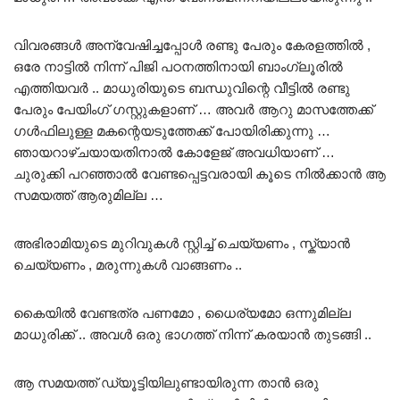
വിവരങ്ങൾ അന്വേഷിച്ചപ്പോൾ രണ്ടു പേരും കേരളത്തിൽ ,
ഒരേ നാട്ടിൽ നിന്ന് പിജി പഠനത്തിനായി ബാംഗ്ലൂരിൽ
എത്തിയവർ .. മാധുരിയുടെ ബന്ധുവിന്റെ വീട്ടിൽ രണ്ടു
പേരും പേയിംഗ് ഗസ്റ്റുകളാണ് … അവർ ആറു മാസത്തേക്ക്
ഗൾഫിലുള്ള മകന്റെയടുത്തേക്ക് പോയിരിക്കുന്നു …
ഞായറാഴ്ചയായതിനാൽ കോളേജ് അവധിയാണ് …
ചുരുക്കി പറഞ്ഞാൽ വേണ്ടപ്പെട്ടവരായി കൂടെ നിൽക്കാൻ ആ
സമയത്ത് ആരുമില്ല …
അഭിരാമിയുടെ മുറിവുകൾ സ്റ്റിച്ച് ചെയ്യണം , സ്ക്യാൻ
ചെയ്യണം , മരുന്നുകൾ വാങ്ങണം ..
കൈയിൽ വേണ്ടത്ര പണമോ , ധൈര്യമോ ഒന്നുമില്ല
മാധുരിക്ക് .. അവൾ ഒരു ഭാഗത്ത് നിന്ന് കരയാൻ തുടങ്ങി ..
ആ സമയത്ത് ഡ്യൂട്ടിയിലുണ്ടായിരുന്ന താൻ ഒരു