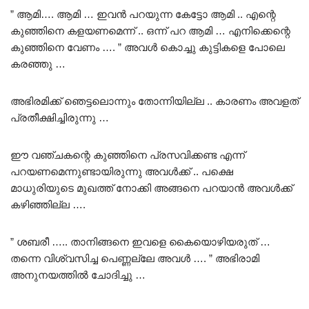
” ആമി…. ആമി … ഇവൻ പറയുന്ന കേട്ടോ ആമി .. എന്റെ
കുഞ്ഞിനെ കളയണമെന്ന് .. ഒന്ന് പറ ആമി … എനിക്കെന്റെ
കുഞ്ഞിനെ വേണം …. ” അവൾ കൊച്ചു കുട്ടികളെ പോലെ
കരഞ്ഞു …
അഭിരമിക്ക് ഞെട്ടലൊന്നും തോന്നിയില്ല .. കാരണം അവളത്
പ്രതീക്ഷിച്ചിരുന്നു …
ഈ വഞ്ചകന്റെ കുഞ്ഞിനെ പ്രസവിക്കണ്ട എന്ന്
പറയണമെന്നുണ്ടായിരുന്നു അവൾക്ക് .. പക്ഷെ
മാധുരിയുടെ മുഖത്ത് നോക്കി അങ്ങനെ പറയാൻ അവൾക്ക്
കഴിഞ്ഞില്ല ….
” ശബരീ ….. താനിങ്ങനെ ഇവളെ കൈയൊഴിയരുത് …
തന്നെ വിശ്വസിച്ച പെണ്ണല്ലേ അവൾ …. ” അഭിരാമി
അനുനയത്തിൽ ചോദിച്ചു …