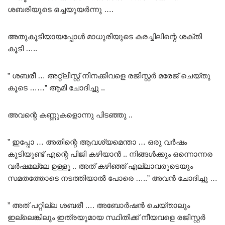
ശബരിയുടെ ഒച്ചയുയർന്നു ….
അതുകൂടിയായപ്പോൾ മാധുരിയുടെ കരച്ചിലിന്റെ ശക്തി
കൂടി …..
” ശബരീ … അറ്റ്ലീസ്റ്റ് നിനക്കിവളെ രജിസ്റ്റർ മരേജ് ചെയ്തു
കൂടെ ……” ആമി ചോദിച്ചു ..
അവന്റെ കണ്ണുകളൊന്നു പിടഞ്ഞു ..
” ഇപ്പോ … അതിന്റെ ആവശ്യമെന്താ … ഒരു വർഷം
കൂടിയുണ്ട് എന്റെ പിജി കഴിയാൻ .. നിങ്ങൾക്കും ഒന്നൊന്നര
വർഷമല്ലേ ഉള്ളൂ .. അത് കഴിഞ്ഞ് എല്ലാവരുടെയും
സമതത്തോടെ നടത്തിയാൽ പോരെ …..” അവൻ ചോദിച്ചു …
” അത് പറ്റില്ല ശബരീ …. അബോർഷൻ ചെയ്താലും
ഇല്ലെങ്കിലും ഇത്രയുമായ സ്ഥിതിക്ക് നീയവളെ രജിസ്റ്റർ