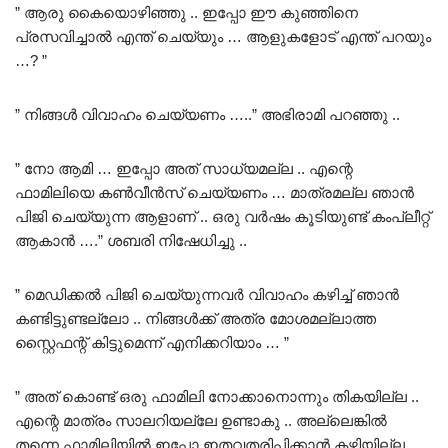
” ആരു കൈയൊഴിഞ്ഞു .. ഇപ്പോ ഈ കുഞ്ഞിനെ
പ്രസവിച്ചാൽ എന്ത് ചെയ്യും … ആളുകളോട് എന്ത് പറയും
…? ”
” നിങ്ങൾ വിവാഹം ചെയ്യണം …..” അഭിരാമി പറഞ്ഞു ..
” നോ ആമി … ഇപ്പോ അത് സാധ്യമല്ല .. എന്റെ
ഫാമിലിയെ കൺവീൻസ് ചെയ്യണം … മാത്രമല്ല ഞാൻ
പിജി ചെയ്യുന്ന ആളാണ് .. ഒരു വർഷം കൂടിയുണ്ട് കംപ്ലീറ്റ്
ആകാൻ ….” ശബരി നിഷേധിച്ചു ..
” മെഡിക്കൽ പിജി ചെയ്യുന്നവർ വിവാഹം കഴിച്ച് ഞാൻ
കണ്ടിട്ടുണ്ടല്ലോ .. നിങ്ങൾക്ക് അത്ര മോശമല്ലാത്ത
സ്റ്റൈഫന്റ് കിട്ടുമെന്ന് എനിക്കറിയാം … ”
” അത് കൊണ്ട് ഒരു ഫാമിലി നോക്കാനൊന്നും തികയില്ല ..
എന്റെ മാത്രം സാലറിയല്ലേ ഉണ്ടാകു .. അല്ലെങ്കിൽ
തന്നെ ഫാമിലിയിൽ ഇപ്പോ ഇതവതരിപ്പിക്കാൻ കഴിയില്ല ..