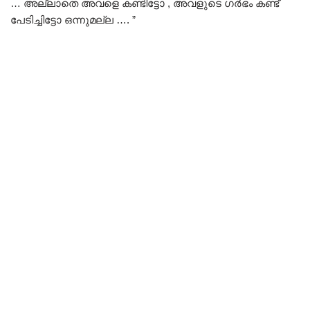
… അല്ലാതെ അവളെ കണ്ടിട്ടോ , അവളുടെ ഗർഭം കണ്ട്
പേടിച്ചിട്ടോ ഒന്നുമല്ല …. ”