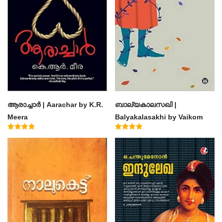
ആരാച്ചാര്‍ | Aarachar by K.R.
ബാല്യകാലസഖി |
Meera
Balyakalasakhi by Vaikom
Muhammad Basheer
Rated
Rated
4.50
4.60
out of 5
out of 5