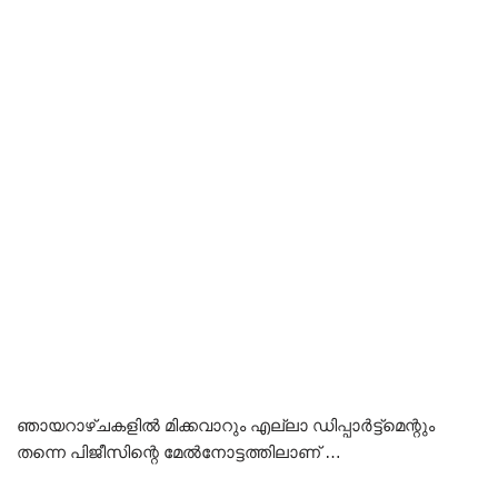
ഞായറാഴ്ചകളിൽ മിക്കവാറും എല്ലാ ഡിപ്പാർട്ട്മെന്റും
തന്നെ പിജീസിന്റെ മേൽനോട്ടത്തിലാണ് …