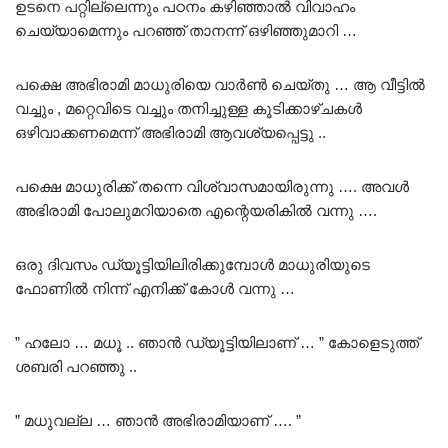
ഉടനെ പറ്റില്ലെന്നും പഠനം കഴിഞ്ഞാൽ വിവാഹം
ചെയ്യാമെന്നും പറഞ്ഞ് താനന്ന് ഒഴിഞ്ഞുമാറി …
പക്ഷെ അഭിരാമി മാധുരിയെ വാർൺ ചെയ്തു … ആ വീട്ടിൽ
വച്ചും , മറ്റെവിടെ വച്ചും തനിച്ചുള്ള കൂടിക്കാഴ്ചകൾ
ഒഴിവാക്കണമെന്ന് അഭിരാമി ആവശ്യപ്പെട്ടു ..
പക്ഷെ മാധുരിക്ക് തന്നെ വിശ്വാസമായിരുന്നു …. അവൾ
അഭിരാമി പോലുമറിയാതെ എന്റെയരികിൽ വന്നു ….
ഒരു ദിവസം ഡ്യൂട്ടിയിലിരിക്കുമ്പോൾ മാധുരിയുടെ
ഫോണിൽ നിന്ന് എനിക്ക് കോൾ വന്നു …
” ഹലോ … മധൂ .. ഞാൻ ഡ്യൂട്ടിയിലാണ് … ” കോളെടുത്ത്
ശബരി പറഞ്ഞു ..
” മധുവല്ല … ഞാൻ അഭിരാമിയാണ് …. ”