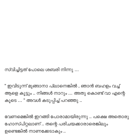
സ്വിച്ചിട്ടത് പോലെ ശബരി നിന്നു …
” ഇവിടുന്ന് മുങ്ങാനാ പ്ലാനെങ്കിൽ , ഞാൻ ബഹളം വച്ച്
ആളെ കൂട്ടും .. നിങ്ങൾ നാറും … അതു കൊണ്ട് വാ എന്റെ
കൂടെ … ” അവൾ കടുപ്പിച്ച് പറഞ്ഞു ..
വേണമെങ്കിൽ ഇറങ്ങി പോരാമായിരുന്നു .. പക്ഷെ അതൊരു
ഹോസ്പിറ്റലാണ് .. തന്റെ പരിചയക്കാരാരെങ്കിലും
ഉണ്ടെങ്കിൽ നാണക്കേടാകും ..