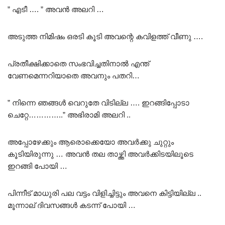
” എടീ …. ” അവൻ അലറി …
അടുത്ത നിമിഷം ഒരടി കൂടി അവന്റെ കവിളത്ത് വീണു ….
പ്രതീക്ഷിക്കാതെ സംഭവിച്ചതിനാൽ എന്ത്
വേണമെന്നറിയാതെ അവനും പതറി…
” നിന്നെ ഞങ്ങൾ വെറുതേ വിടില്ല …. ഇറങ്ങിപ്പോടാ
ചെറ്റേ…………..” അഭിരാമി അലറി ..
അപ്പോഴേക്കും ആരൊക്കെയോ അവർക്കു ചുറ്റും
കൂടിയിരുന്നു … അവൻ തല താഴ്ത്തി അവർക്കിടയിലൂടെ
ഇറങ്ങി പോയി …
പിന്നീട് മാധുരി പല വട്ടം വിളിച്ചിട്ടും അവനെ കിട്ടിയില്ല ..
മൂന്നാല് ദിവസങ്ങൾ കടന്ന് പോയി …