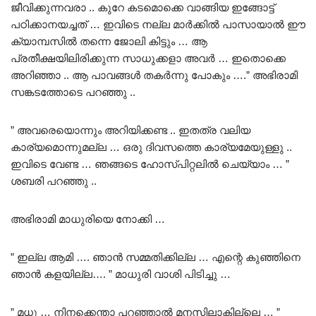
ജീവിക്കുന്നവരാ .. കുറേ കടമൊക്കെ വാങ്ങിയ ഇങ്ങോട്ട്
പഠിക്കാനയച്ചത് … ഇവിടെ നല്ല മാർക്കിൽ പാസായാൽ ഈ
ക്യാമ്പസിൽ തന്നെ ജോലി കിട്ടും … ആ
പ്രതീക്ഷയിലിരിക്കുന്ന സാധുക്കളാ അവർ … ഇതൊക്കെ
അറിഞ്ഞാ .. ആ പാവങ്ങൾ തകർന്നു പോകും ….” അഭിരാമി
സങ്കടത്തോടെ പറഞ്ഞു ..
” അവരെയൊന്നും അറിയിക്കണ്ട .. ഇതത്ര വലിയ
കാര്യമൊന്നുമല്ല … ഒരു ദിവസത്തെ കാര്യമേയുള്ളു ..
ഇവിടെ വേണ്ട … ഞങ്ങടെ ഹോസ്പിറ്റലിൽ ചെയ്യാം … ”
ശബരി പറഞ്ഞു ..
അഭിരാമി മാധുരിയെ നോക്കി …
” ഇല്ല ആമി …. ഞാൻ സമ്മതിക്കില്ല … എന്റെ കുഞ്ഞിനെ
ഞാൻ കളയില്ല…. ” മാധുരി വാശി പിടിച്ചു …
” മധൂ … നിനക്കെന്താ പറഞ്ഞാൽ മനസിലാകില്ലെ … ”