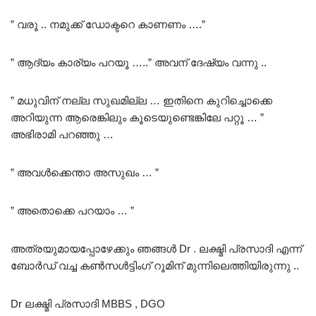
” വരൂ .. നമുക്ക് ഡോക്ടറെ കാണണം ….”
” ആദ്യം കാര്യം പറയൂ …..” അവന് ദേഷ്യം വന്നു ..
” മധുവിന് നല്ല സുഖമില്ല … ഇതിനെ കുറിച്ചൊക്കെ
അറിയുന്ന ആരെങ്കിലും കൂടെയുണ്ടെങ്കിലേ പറ്റൂ … ”
അഭിരാമി പറഞ്ഞു …
” അവൾക്കെന്താ അസുഖം … ”
” അതൊക്കെ പറയാം … ”
അത്രയുമായപ്പോഴേക്കും ഞങ്ങൾ Dr . ലക്ഷ്മി പ്രസാദി എന്ന്
ബോർഡ് വച്ച കൺസൾട്ടിംഗ് റൂമിന് മുന്നിലെത്തിയിരുന്നു ..
Dr ലക്ഷ്മി പ്രസാദി MBBS , DGO