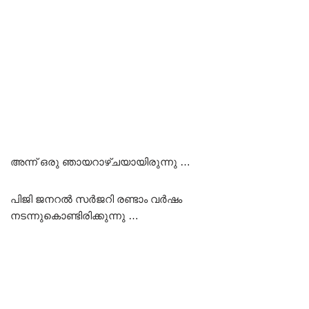
അന്ന് ഒരു ഞായറാഴ്ചയായിരുന്നു …
പിജി ജനറൽ സർജറി രണ്ടാം വർഷം
നടന്നുകൊണ്ടിരിക്കുന്നു …