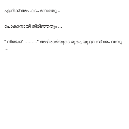
എനിക്ക് അപകടം മണത്തു ..
പോകാനായി തിരിഞ്ഞതും …
” നിൽക്ക് ……….” അഭിരാമിയുടെ മൂർച്ചയുള്ള സ്വരം വന്നു
…