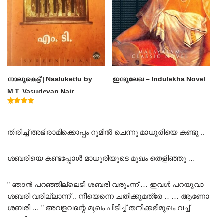
നാലുകെട്ട് | Naalukettu by
ഇന്ദുലേഖ – Indulekha Novel
M.T. Vasudevan Nair
Rated
5.00
out of 5
തിരിച്ച് അഭിരാമിക്കൊപ്പം റൂമിൽ ചെന്നു മാധുരിയെ കണ്ടു ..
ശബരിയെ കണ്ടപ്പോൾ മാധുരിയുടെ മുഖം തെളിഞ്ഞു …
” ഞാൻ പറഞ്ഞില്ലെടി ശബരി വരുംന്ന് … ഇവൾ പറയുവാ
ശബരി വരില്ലാന്ന് .. നീയെന്നെ ചതിക്കുമത്രേ …… ആണോ
ശബരി … ” അവളവന്റെ മുഖം പിടിച്ച് തനിക്കഭിമുഖം വച്ച്