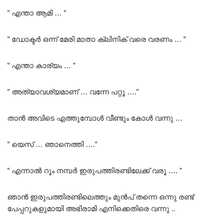
” എന്താ ആമി … ”
” ഡോക്ടർ ഒന്ന് മേരി മാതാ ക്ലിനിക് വരെ വരണം … ”
” എന്താ കാര്യം … ”
” അത്യാവശ്യമാണ് … വന്നേ പറ്റൂ ….”
താൻ അവിടെ എത്തുമ്പോൾ വീണ്ടും കോൾ വന്നു …
” യെസ് … ഞാനെത്തി ….”
” എന്നാൽ റൂം നമ്പർ ഇരുപത്തിരണ്ടിലേക്ക് വരൂ …. ”
ഞാൻ ഇരുപത്തിരണ്ടിലെത്തും മുൻപ് തന്നെ ഒന്നു രണ്ട്
പേപ്പറുകളുമായി അഭിരാമി എനിക്കെതിരെ വന്നു ..