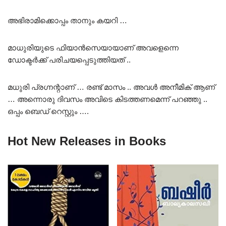
അഭിരാമിക്കൊപ്പം താനും കയറി …
മാധുരിയുടെ ഫിയാൻസെയായാണ് അവളെന്നെ
ഡോക്ടർക്ക് പരിചയപ്പെടുത്തിയത് ..
മധുരി പ്രഗ്നന്റാണ് … രണ്ട് മാസം .. അവൾ അനീമിക് ആണ്
… അന്നൊരു ദിവസം അവിടെ കിടത്തണമെന്ന് പറഞ്ഞു ..
ഒപ്പം ബെഡ് റെസ്റ്റും ….
Hot New Releases in Books