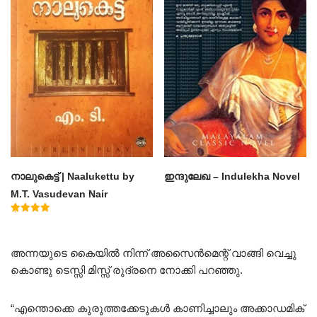
നാലുകെട്ട് | Naalukettu by
ഇന്ദുലേഖ – Indulekha Novel
M.T. Vasudevan Nair
Rated
5.00
out of 5
അന്നയുടെ കൈയിൽ നിന്ന് അസൈൻമെന്റ് വാങ്ങി വെച്ചു
കൊണ്ടു ടെസ്സി മിസ്സ്‌ രുദ്രനെ നോക്കി പറഞ്ഞു.
“എന്തൊക്കെ കുരുത്തക്കേടുകൾ കാണിച്ചാലും അക്കാഡമിക്