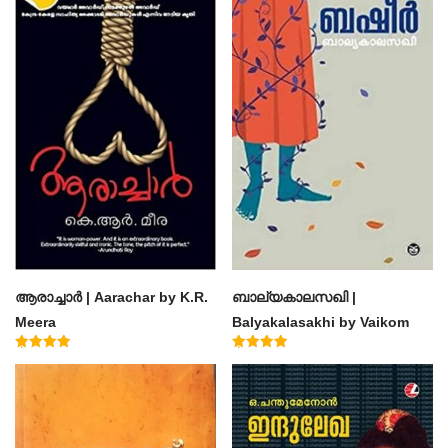
ആരാച്ചാര്‍ | Aarachar by K.R.
ബാല്യകാലസഖി |
Meera
Balyakalasakhi by Vaikom
Muhammad Basheer
Rated
Rated
4.50
4.60
out of 5
out of 5