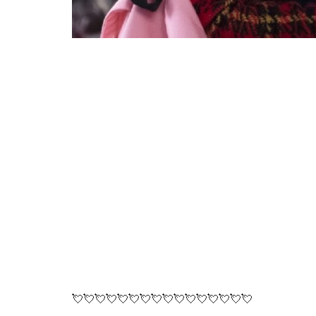
💘💘💘💘💘💘💘💘💘💘💘💘💘💘💘💘