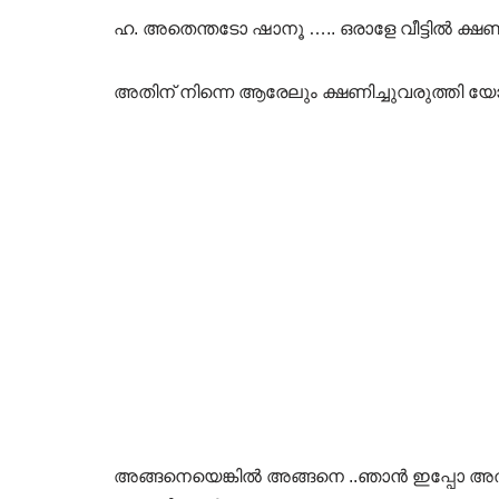
ഹ. അതെന്തടോ ഷാനൂ ….. ഒരാളേ വീട്ടിൽ ക്ഷണി
അതിന് നിന്നെ ആരേലും ക്ഷണിച്ചുവരുത്തി യോ
അങ്ങനെയെങ്കിൽ അങ്ങനെ ..ഞാൻ ഇപ്പോ അത് ത