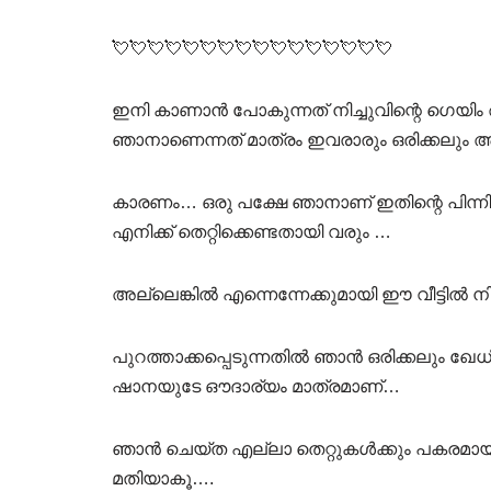
💘💘💘💘💘💘💘💘💘💘💘💘💘💘💘💘
ഇനി കാണാൻ പോകുന്നത് നിച്ചുവിന്റെ ഗെയ
ഞാനാണെന്നത് മാത്രം ഇവരാരും ഒരിക്കലും അ
കാരണം… ഒരു പക്ഷേ ഞാനാണ് ഇതിന്റെ പിന്നില
എനിക്ക് തെറ്റിക്കെണ്ടതായി വരും …
അല്ലെങ്കിൽ എന്നെന്നേക്കുമായി ഈ വീട്ടിൽ നിന്
പുറത്താക്കപ്പെടുന്നതിൽ ഞാൻ ഒരിക്കലും ഖേ
ഷാനയുടേ ഔദാര്യം മാത്രമാണ്…
ഞാൻ ചെയ്ത എല്ലാ തെറ്റുകൾക്കും പകരമായി
മതിയാകൂ….