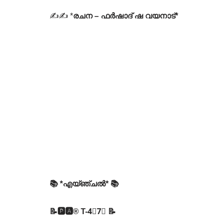
✍✍ *
രചന – ഫർഷാദ് ഷ വയനാട്*
📚 *എയ്ഞ്ചൽ* 📚
📝🅿🅰® T-4⃣7⃣ 📝