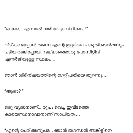
“ഓക്കേ,.. എന്നാൽ ശരി ചേട്ടാ വിളിക്കാം !”
വീട് കണ്ടപ്പോൾ തന്നെ എന്റെ ഉള്ളിലെ പകുതി ടെൻഷനും
പടിയിറങ്ങിപ്പോയി, വല്ലാത്തൊരു പോസിറ്റീവ്
എനർജിയുള്ള സ്ഥലം,…
ഞാൻ ശ്രീനിലയത്തിന്റെ ഗേറ്റ് പതിയെ തുറന്നു,…
“ആരാ? ”
ഒരു വൃദ്ധനാണ്,.. രൂപം വെച്ച് ഇവിടത്തെ
കാര്യസ്ഥനാവാനാണ് സാധ്യത,…
“എന്റെ പേര് അനുപമ,.. ഞാൻ ജഗന്ധൻ അങ്കിളിനെ