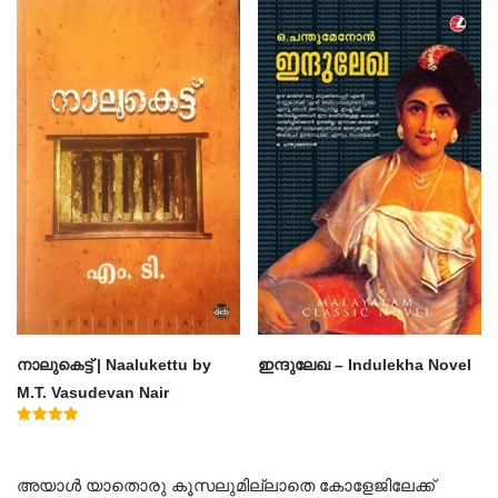
4.50
4.60
out of 5
out of 5
നാലുകെട്ട് | Naalukettu by
ഇന്ദുലേഖ – Indulekha Novel
M.T. Vasudevan Nair
Rated
5.00
out of 5
അയാൾ യാതൊരു കൂസലുമില്ലാതെ കോളേജിലേക്ക്