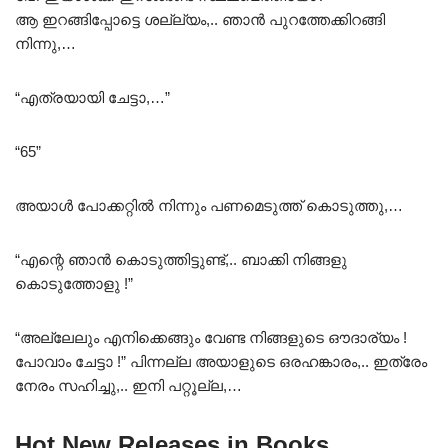
ആ ഇറങ്ങിപ്പോട്ടെ ശല്ല്യം,.. ഞാൻ പുറത്തേക്കിറങ്ങി
നിന്നു,…
“എത്രയായി ചേട്ടാ,…”
“65”
അയാൾ പോക്കറ്റിൽ നിന്നും പണമെടുത്ത് കൊടുത്തു,…
“എന്റെ ഞാൻ കൊടുത്തിട്ടുണ്ട്,.. ബാക്കി നിങ്ങളു
കൊടുത്തോളു !”
“അല്ലേലും എനിക്കെങ്ങും വേണ്ട നിങ്ങളുടെ ഔദാര്യം !
പോവാം ചേട്ടാ !” പിന്നല്ല അയാളുടെ ഒരഹങ്കാരം,.. ഇത്രേം
നേരം സഹിച്ചു,.. ഇനി പറ്റൂല്ല,…
Hot New Releases in Books