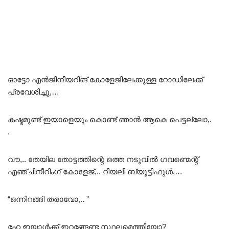
ഓട്ടോ എൻജിനീയറിങ് കോളേജിലേക്കുള്ള റോഡിലേക്ക്
പ്രവേശിച്ചു,…
കഷ്ടമുണ്ട് ഇയാളെയും കൊണ്ട് ഞാൻ ആകെ പെട്ടല്ലോ,.
.
വൗ,.. തേയില തോട്ടത്തിന്റെ ഒത്ത നടുവിൽ ഗവണ്മെന്റ്
എഞ്ചിനീറിംഗ് കോളേജ്,.. റിയലി ബ്യൂട്ടിഫുൾ,…
“ഒന്നിറങ്ങി തരാവോ,.. ”
ഹേ ഇയാൾക്ക് ഇറങ്ങേണ്ട സ്ഥലമെത്തിയോ?