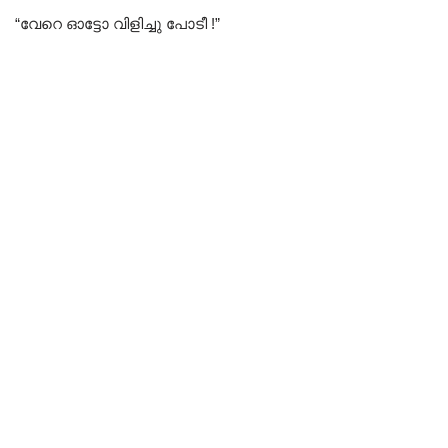
“വേറെ ഓട്ടോ വിളിച്ചു പോടീ !”