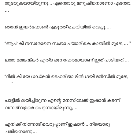
തുടരുകയായിരുന്നു,.. എന്തൊരു മനുഷ്യനാണോ എന്തോ,
…
ഞാൻ ഇയർഫോൺ എടുത്ത് ചെവിയിൽ വെച്ചു,…
“ആപ് കി നസരോനെ സംജാ പ്യാര് കെ കാബിൽ മുജേ,… ”
ലതാ മങ്കേഷ്‌കർ എത്ര മനോഹരമായാണ് ഇത് പാടിയത്,…
“ദിൽ കി യേ ധഡ്കൻ ടെഹര് ജാ മിൽ ഗയി മൻസിൽ മുജേ,
…. ”
പാട്ടിൽ ലയിച്ചിരുന്ന എന്റെ മനസിലേക്ക് ഇഷാൻ കടന്ന്
വന്നത് വളരെ പെട്ടന്നായിരുന്നു,…
എനിക്ക് നിന്നോട് വെറുപ്പാണ് ഇഷാൻ,.. നീയൊരു
ചതിയനാണ്,…