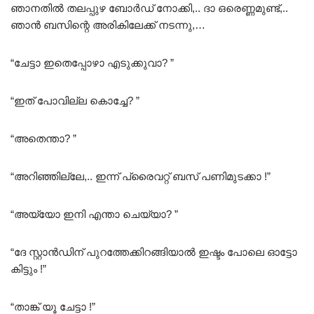
ഞാനതിൽ തലപ്പുഴ ബോർഡ് നോക്കി,.. ദാ ഒരെണ്ണമുണ്ട്,..
ഞാൻ ബസിന്റെ അരികിലേക്ക് നടന്നു,…
“ചേട്ടാ ഇതെപ്പോഴാ എടുക്കുവാ? ”
“ഇത് പോവില്ല കൊച്ചേ? ”
“അതെന്താ? ”
“അറിഞ്ഞില്ലേ,.. ഇന്ന് പ്രൈവറ്റ് ബസ് പണിമുടക്കാ !”
“അയ്യോ ഇനി എന്താ ചെയ്യാ? ”
“ദേ സ്റ്റാൻഡിന് പുറത്തേക്കിറങ്ങിയാൽ ഇഷ്ടം പോലെ ഓട്ടോ
കിട്ടും !”
“താങ്ക് യൂ ചേട്ടാ !”