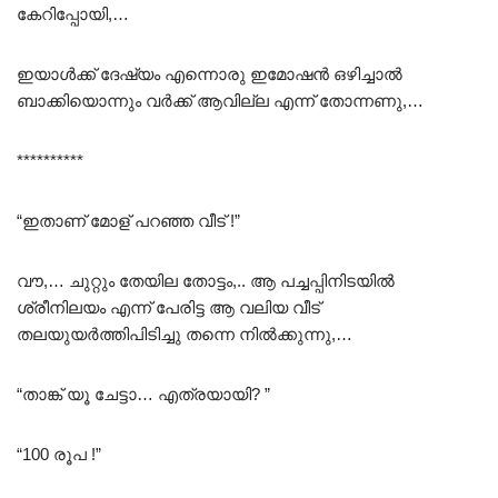
കേറിപ്പോയി,…
ഇയാൾക്ക് ദേഷ്യം എന്നൊരു ഇമോഷൻ ഒഴിച്ചാൽ
ബാക്കിയൊന്നും വർക്ക്‌ ആവില്ല എന്ന് തോന്നണു,…
**********
“ഇതാണ് മോള് പറഞ്ഞ വീട് !”
വൗ,… ചുറ്റും തേയില തോട്ടം,.. ആ പച്ചപ്പിനിടയിൽ
ശ്രീനിലയം എന്ന് പേരിട്ട ആ വലിയ വീട്
തലയുയർത്തിപിടിച്ചു തന്നെ നിൽക്കുന്നു,…
“താങ്ക് യൂ ചേട്ടാ… എത്രയായി? ”
“100 രൂപ !”