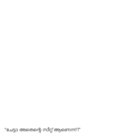
“ചേട്ടാ അതെന്റെ സീറ്റ്‌ ആണെന്ന് !”