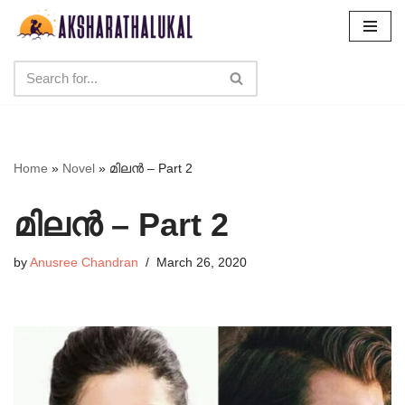
Skip
to
content
Home
»
Novel
»
മിലൻ – Part 2
മിലൻ – Part 2
by
Anusree Chandran
March 26, 2020