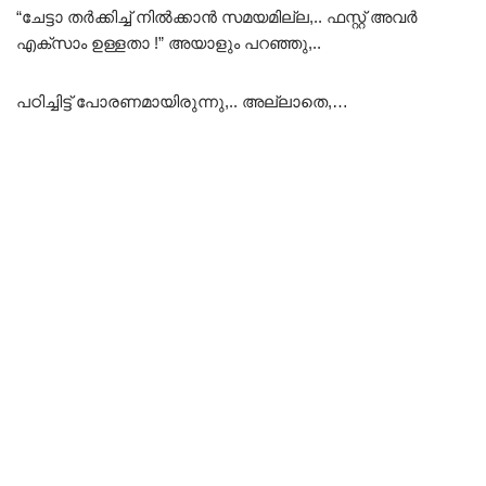
“ചേട്ടാ തർക്കിച്ച് നിൽക്കാൻ സമയമില്ല,.. ഫസ്റ്റ് അവർ
എക്സാം ഉള്ളതാ !” അയാളും പറഞ്ഞു,..
പഠിച്ചിട്ട് പോരണമായിരുന്നു,.. അല്ലാതെ,…