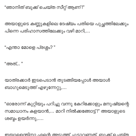
“ഞാനിത് ബുക്ക് ചെയ്ത സീറ്റ്‌ ആണ് !”
അയാളുടെ കണ്ണുകളിലെ ദേഷ്യം പതിയെ പുച്ഛത്തിലേക്കും
പിന്നെ പരിഹാസത്തിലേക്കും വഴി മാറി,…
“എന്താ മോളെ പ്രശ്നം? ”
“അത്,.. ”
യാത്രക്കാർ ഇടപെടാൻ തുടങ്ങിയപ്പോൾ അയാൾ
ബാഗുമെടുത്ത് എഴുന്നേറ്റു,…
“ഓരോന്ന് കുറ്റിയും പറിച്ചു വന്നു കേറിക്കോളും മനുഷ്യന്റെ
സമാധാനം കളയാൻ,… മാറി നിൽക്കങ്ങോട്ട് !” അയാളുടെ
ശബ്ദം ഉയർന്നു,….
ഇയാളെന്തിനാ എന്റെ അടുത്ത് ചൂടാവണത്, ബുക്ക് ചെയ്ത