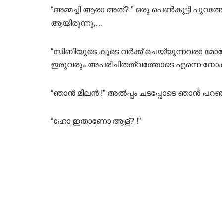
“അമ്മച്ചി ആരാ അത്? ” ഒരു പെൺകുട്ടി പുറത
ആയിരുന്നു,…
“സിബിയുടെ കൂടെ വർക്ക്‌ ചെയ്യുന്നവരാ മോള
ഇരുവരും അപരിചിതത്വത്തോടെ എന്നെ നോക്
“ഞാൻ മിലൻ !” അൽപ്പം ചടപ്പോടെ ഞാൻ പറഞ്ഞ
“ഹോ ഇതാണോ ആള്? !”