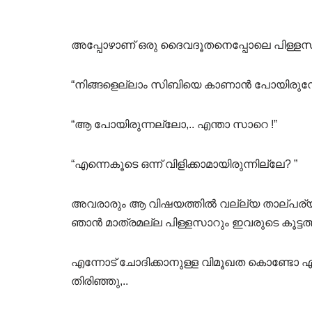
അപ്പോഴാണ് ഒരു ദൈവദൂതനെപ്പോലെ പിള്ളസാ
“നിങ്ങളെല്ലാം സിബിയെ കാണാൻ പോയിരുന്
“ആ പോയിരുന്നല്ലോ,.. എന്താ സാറെ !”
“എന്നെകൂടെ ഒന്ന് വിളിക്കാമായിരുന്നില്ലേ? ”
അവരാരും ആ വിഷയത്തിൽ വല്ല്യ താല്പര്യം 
ഞാൻ മാത്രമല്ല പിള്ളസാറും ഇവരുടെ കൂട്ട
എന്നോട് ചോദിക്കാനുള്ള വിമൂഖത കൊണ്ടോ എ
തിരിഞ്ഞു,..