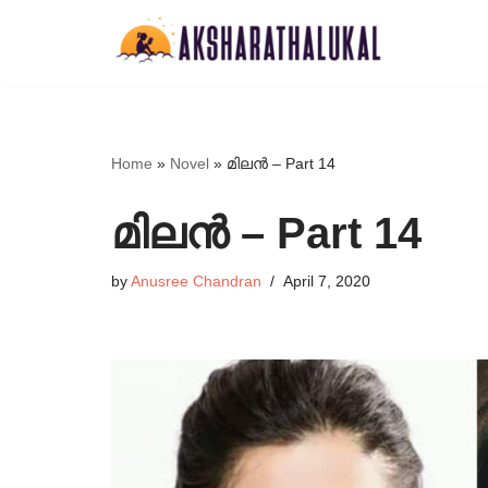
Skip
to
content
Home
»
Novel
»
മിലൻ – Part 14
മിലൻ – Part 14
by
Anusree Chandran
April 7, 2020