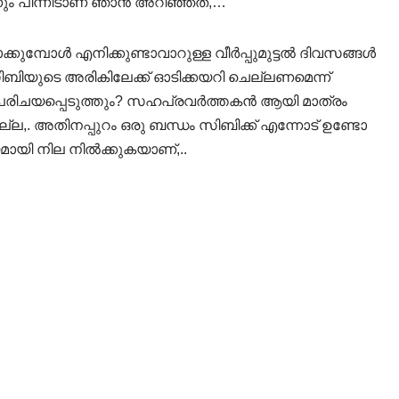
ും പിന്നീടാണ് ഞാൻ അറിഞ്ഞത്,…
ോക്കുമ്പോൾ എനിക്കുണ്ടാവാറുള്ള വീർപ്പുമുട്ടൽ ദിവസങ്ങൾ
 സിബിയുടെ അരികിലേക്ക് ഓടിക്കയറി ചെല്ലണമെന്ന്
െ പരിചയപ്പെടുത്തും? സഹപ്രവർത്തകൻ ആയി മാത്രം
ല,. അതിനപ്പുറം ഒരു ബന്ധം സിബിക്ക് എന്നോട് ഉണ്ടോ
യമായി നില നിൽക്കുകയാണ്,..