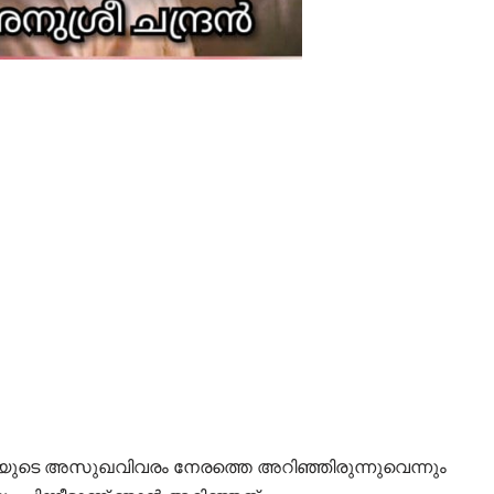
ിബിയുടെ അസുഖവിവരം നേരത്തെ അറിഞ്ഞിരുന്നുവെന്നും