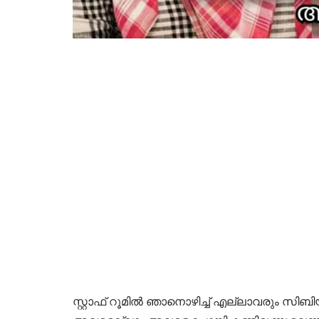
സ്റ്റാഫ്‌ റൂമിൽ ഞാനൊഴിച്ച് എല്ലാവരും സ