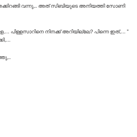
്തേക്കിറങ്ങി വന്നു,.. അത് സിബിയുടെ അനിയത്തി സോണി
േ,… പിള്ളസാറിനെ നിനക്ക് അറിയില്ലേ? പിന്നെ ഇത്,… ”
കി,…
ു,..