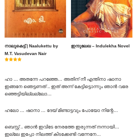
നാലുകെട്ട് | Naalukettu by
ഇന്ദുലേഖ – Indulekha Novel
M.T. Vasudevan Nair
Rated
5.00
out of 5
ഹാ … അതന്നേ പറഞ്ഞേ… അതിന് നീ എന്തിനാ ഷാനാ
ഇങ്ങനേ ഞെട്ടണത് .. ഇത് അന്ന് കേട്ടിട്ടൊന്നും ഞാൻ വരേ
ഞ്ഞെട്ടിയില്ലല്ലോ…
ഹലോ … ഷാനാ … ദേയ് മിണ്ടാട്ടവും പോയോ നിന്റേ…
ബെസ്റ്റ് .. ഞാൻ ഇവിടേ നേരത്തേ ഇരുന്നത് നന്നായി…
ഇല്ലേ ഇപ്പോ നിലത്ത് കിടക്കേണ്ടി വന്നേനേ…