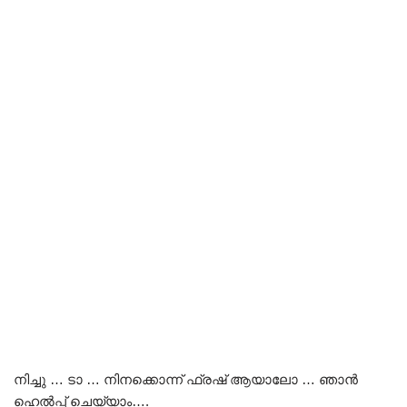
നിച്ചു … ടാ … നിനക്കൊന്ന് ഫ്രഷ് ആയാലോ … ഞാൻ
ഹെൽപ്പ് ചെയ്യാം….