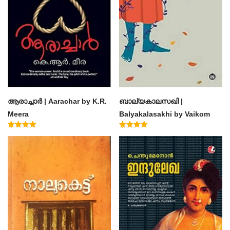
ആരാച്ചാര്‍ | Aarachar by K.R.
ബാല്യകാലസഖി |
Meera
Balyakalasakhi by Vaikom
Muhammad Basheer
Rated
Rated
4.50
4.60
out of 5
out of 5