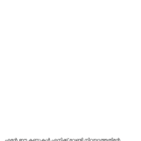
എന്റേ ഈ കണ്ണുകൾ എനിക്ക് വേണ്ടി നിറയാത്തതിന്റേ