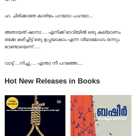
ഹ. ചിരിക്കാതേ കാര്യം പറയടാ പഹയാ…
അതായത് ഷാനാ … എനിക്ക് ഭാവിയിൽ ഒരു കല്യാണം
ഒക്കേ കഴിച്ചിട്ട് ഒരു ഉപ്പയാകാം എന്ന വ്യാമോഹം ഒന്നും
വേണ്ടായെന്ന് ….
വാട്ട് …നിച്ചൂ…. എന്താ നീ പറഞ്ഞേ….
Hot New Releases in Books