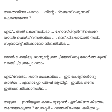
അതെന്തിനാ ഷാനാ … നിന്റേ ഫ്രണ്ട്സ് വരുന്നത്
കൊണ്ടാണോ ?
ഏയ് .. അത് കൊണ്ടല്ലടാ … ഹോസ്പിറ്റൽന്ന് കൊറേ
യാത്ര ചെയ്ത് വന്നതല്ലേ …. ഒന്ന് ഫ്രഷായാൽ നല്ല
സുഖായിട്ട് കിടക്കാലോ നിനക്കിവിടേ …
ഞാൻ പോയിട്ടേ ഷാനൂന്റേ ഉമ്മച്ചിയോട് ഒരു തോർത്ത് മുണ്ട്
വാങ്ങിച്ചിട്ട് ഇപ്പോ വരാം…
ഏയ് വേണ്ടാ.. ഷാന പോകല്ലേ … ഈ പെണ്ണിന്റൊരു
കാര്യം… എന്താപ്പോ ഫ്രഷ് ആയിട്ട്… ഇവിടേ തന്നേ
ഇങ്ങനേ കിടക്കാനല്ലേ ..
അള്ളാ … ഇനിയുള്ള കാലം മുഴുവൻ എനിക്ക് ഈ കിടത്തം
തന്നേയാകുമോ ? ഡോക്ടർ പറഞ്ഞത് പോലേ ഒരിക്കലും