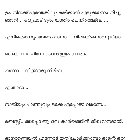
ഉം. നിനക്ക് എന്തെങ്കിലും കഴിക്കാൻ എടുക്കണോ നിച്ചൂ
ഞാൻ… ഒരുപാട് ദൂരം യാത്ര ചെയ്തതല്ലേ …
എനിക്കൊന്നും വേണ്ട ഷാനാ … വിഷക്ക്ണൊന്നുല്യാ …
ഓക്കേ. ന്നാ പിന്നേ ഞാൻ ഇപ്പോ വരാം…
ഷാനാ …നിക്ക് ഒരു നിമിഷം …
എന്താടാ …
നാജിയും പാത്തുവും ഒക്കേ എപ്പോഴാ വരണേ…
ബെസ്സ് .. അപ്പൊ ആ ഒരു കാര്യത്തിൽ തീരുമാനമായി.
ഓനാണെങ്കിൽ എന്നോട് ഇത് ചോദിക്കുമ്പോ ഓന്റെ ഒരു