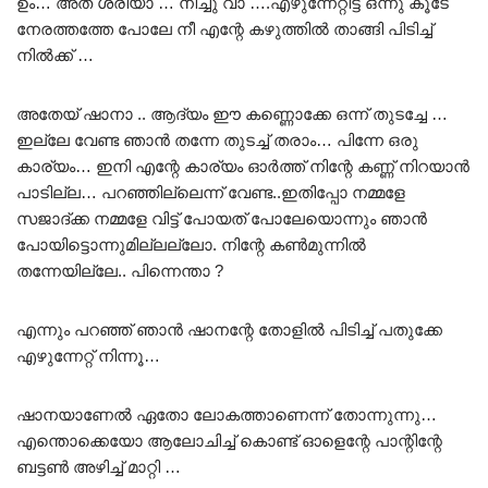
ഉം… അത് ശരിയാ … നിച്ചു വാ ….എഴുന്നേറ്റിട്ട് ഒന്നു കൂടേ
നേരത്തത്തേ പോലേ നീ എന്റേ കഴുത്തിൽ താങ്ങി പിടിച്ച്
നിൽക്ക് …
അതേയ് ഷാനാ .. ആദ്യം ഈ കണ്ണൊക്കേ ഒന്ന് തുടച്ചേ …
ഇല്ലേ വേണ്ട ഞാൻ തന്നേ തുടച്ച് തരാം… പിന്നേ ഒരു
കാര്യം… ഇനി എന്റേ കാര്യം ഓർത്ത് നിന്റേ കണ്ണ് നിറയാൻ
പാടില്ല… പറഞ്ഞില്ലെന്ന് വേണ്ട..ഇതിപ്പോ നമ്മളേ
സജാദ്ക്ക നമ്മളേ വിട്ട് പോയത് പോലേയൊന്നും ഞാൻ
പോയിട്ടൊന്നുമില്ലല്ലോ. നിന്റേ കൺമുന്നിൽ
തന്നേയില്ലേ.. പിന്നെന്താ ?
എന്നും പറഞ്ഞ് ഞാൻ ഷാനന്റേ തോളിൽ പിടിച്ച് പതുക്കേ
എഴുന്നേറ്റ് നിന്നൂ…
ഷാനയാണേൽ ഏതോ ലോകത്താണെന്ന് തോന്നുന്നു…
എന്തൊക്കെയോ ആലോചിച്ച് കൊണ്ട് ഓളെന്റേ പാന്റിന്റേ
ബട്ടൺ അഴിച്ച് മാറ്റി …