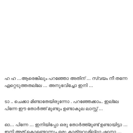
ഹ ഹ …ആരെങ്കിലും പറഞ്ഞോ അതിന് … സ്വയം നീ തന്നേ
ഏറ്റെടുത്തതല്ലേ … അനുഭവിച്ചോ ഇനി …
ടാ .. ചെക്കാ മിണ്ടാതേയിരുന്നോ . പറഞ്ഞേക്കാം.. ഇല്ലേ
പിന്നേ ഈ തോർത്ത് മുണ്ടും ഉണ്ടാകൂല ലാസ്റ്റ് …
ഓ… പിന്നേ … ഇനിയിപ്പോ ഒരു തോർത്ത്മുണ്ട് ഉണ്ടായിട്ടാ …
ഇനി അത് കൊണ്ടൊന്നും ഒരു കാര്യവുമില്ലാ ഷാനാ …