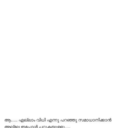
ആ….. എല്ലാം വിധി എന്നു പറഞ്ഞു സമാധാനിക്കാൻ
അല്ലേ ഇപ്പോൾ പറ്റുകയുള്ളൂ….