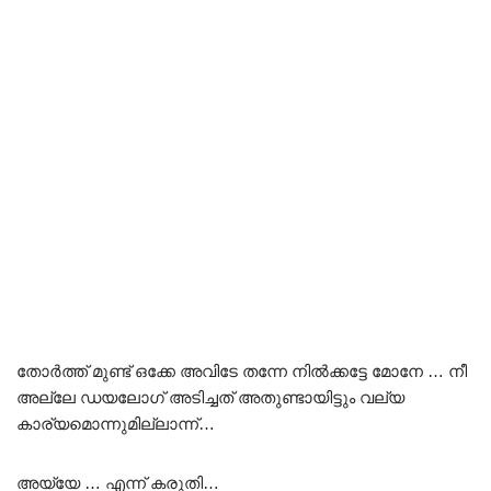
തോർത്ത് മുണ്ട് ഒക്കേ അവിടേ തന്നേ നിൽക്കട്ടേ മോനേ … നീ
അല്ലേ ഡയലോഗ് അടിച്ചത് അതുണ്ടായിട്ടും വല്യ
കാര്യമൊന്നുമില്ലാന്ന്…
അയ്യേ … എന്ന് കരുതി…