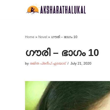
Skip
to
content
Home
»
Novel
»
ഗൗരി – ഭാഗം 10
ഗൗരി – ഭാഗം 10
by
രജിത പ്രദീപ് എടയാട്
July 21, 2020