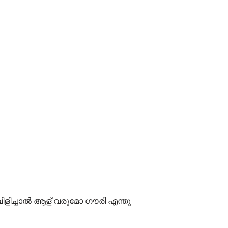
വിളിച്ചാൽ ആള് വരുമോ ഗൗരി എന്തു