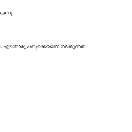
െന്നു
േ. എന്തൊരു പതുക്കെയാണ് നടക്കുന്നത്