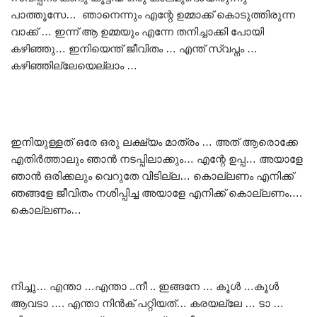
പാത്തൂസേ… ഞാനെന്നും എന്റേ ഉമ്മാക്ക് കൊടുത്തിരുന്ന
വാക്ക് … ഇന്ന് ആ ഉമ്മയും എന്നേ തനിച്ചാക്കി പോയി
കഴിഞ്ഞു… ഇനിയെന്ത് ജീവിതം … എന്ത് സ്വപ്നം …
കഴിഞ്ഞില്ലേയെല്ലാം …
ഇനിയുള്ളത് ഒരേ ഒരു ലക്ഷ്യം മാത്രം … അത് ആരൊക്കേ
എതിർത്താലും ഞാൻ നടപ്പിലാക്കും… എന്റേ ഉപ്പ… അയാളേ
ഞാൻ ഒരിക്കലും വെറുതേ വിടില്ല… കൊല്ലണം എനിക്ക്
ഞങ്ങളേ ജീവിതം നശിപ്പിച്ച അയാളേ എനിക്ക് കൊല്ലണം….
കൊല്ലണം…
നിച്ചു… എന്താ …എന്താ ..നീ .. ഇങ്ങനേ … കൂൾ …കൂൾ
ആവടാ …. എന്താ നിൻക് പറ്റിയത്… കരയല്ലേ … ടാ …