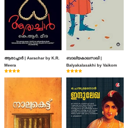
ആരാച്ചാര്‍ | Aarachar by K.R.
ബാല്യകാലസഖി |
Meera
Balyakalasakhi by Vaikom
Muhammad Basheer
Rated
Rated
4.50
4.60
out of 5
out of 5