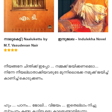
നാലുകെട്ട് | Naalukettu by
ഇന്ദുലേഖ – Indulekha Novel
M.T. Vasudevan Nair
Rated
5.00
out of 5
നീയങ്ങനേ ചിന്തിക്ക് ഇപ്പോ … നമ്മക്ക് ജയിക്കണമെടാ…
നിന്നേ നീയല്ലാതാക്കിയവരുടേ മുന്നിലൊക്കേ നമുക്ക് ജയിച്ച്
കാണിച്ച് കൊടുക്കണം.
ഹും … പഠനം… ജോലി… വിജയം … ഇതെല്ലാം നിച്ചു
സ്വപ്പനം കണ്ടു കൂട്ടിയ ഒരു കാലമുണ്ടായിരുന്നു