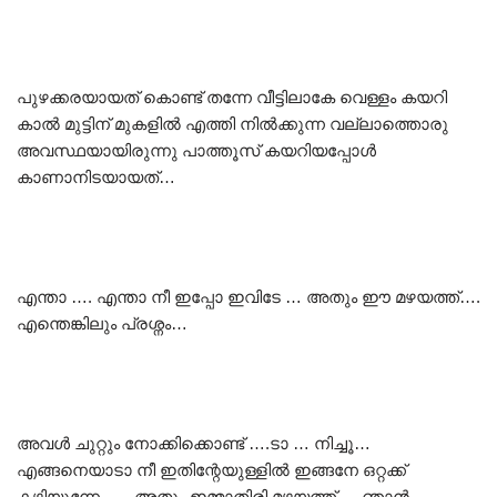
പുഴക്കരയായത് കൊണ്ട് തന്നേ വീട്ടിലാകേ വെള്ളം കയറി
കാൽ മുട്ടിന് മുകളിൽ എത്തി നിൽക്കുന്ന വല്ലാത്തൊരു
അവസ്ഥയായിരുന്നു പാത്തൂസ് കയറിയപ്പോൾ
കാണാനിടയായത്…
എന്താ …. എന്താ നീ ഇപ്പോ ഇവിടേ … അതും ഈ മഴയത്ത്….
എന്തെങ്കിലും പ്രശ്നം…
അവൾ ചുറ്റും നോക്കിക്കൊണ്ട് ….ടാ … നിച്ചൂ…
എങ്ങനെയാടാ നീ ഇതിന്റേയുള്ളിൽ ഇങ്ങനേ ഒറ്റക്ക്
കഴിയുന്നേ…. അതും ഇമ്മാതിരി മഴയത്ത് … ഞാൻ