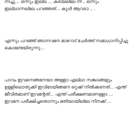
നിച്ചു… ഒന്നും ഇല്ല … കരയല്ലേ നീ .. ഒന്നും
ഇല്ലാന്നല്ലേ പറഞ്ഞത്… കൂൾ ആവടാ .. .
എന്നും പറഞ്ഞ് ഞാനവനേ മാറോട് ചേർത്ത് സമാധാനിപ്പിച്ചു
കൊണ്ടേയിരുന്നു…
പാവം ഇവനെങ്ങനേയാ അള്ളാ എല്ലാ സങ്കടങ്ങളും
ഉള്ളിലൊതുക്കി ഇവിടേയിങ്ങനേ ഒറ്റക്ക് നിൽക്കണത്… എന്ത്
ജീവിതമാണ് ഇവന്റേത്… എന്ത് പരീക്ഷണമാണള്ളാ …
ഇവനേ പരീക്ഷിച്ചതൊന്നും മതിയായില്ലേ നിനക്ക് …