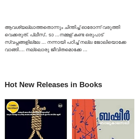
ആവശ്യല്ലാത്തതൊന്നും ചിന്തിച്ച് ഓരോന്ന് വരുത്തി
വെക്കരുത്. പ്ലീസ്.. ടാ …നമ്മള് കണ്ട ഒരുപാട്
സ്വപ്നങ്ങളില്ലേ … നന്നായി പഠിച്ച് നല്ല ജോലിയൊക്കേ
വാങ്ങി…. നല്ലൊരു ജീവിതമൊക്കേ …
Hot New Releases in Books