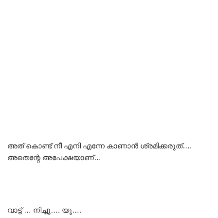
അത് കൊണ്ട് നീ എനി എന്നേ കാണാൻ ശ്രമിക്കരുത്….
അതെന്റേ അപേക്ഷയാണ്…
വാട്ട് … നിച്ചൂ…. യൂ….