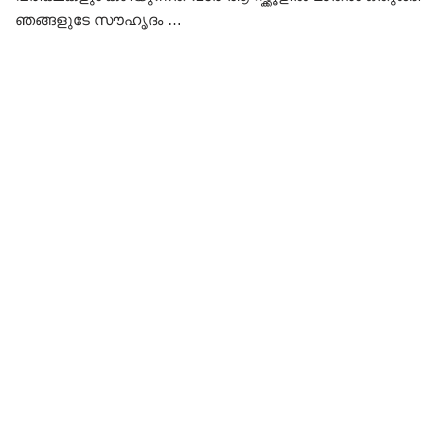
ഞങ്ങളുടേ സൗഹൃദം …