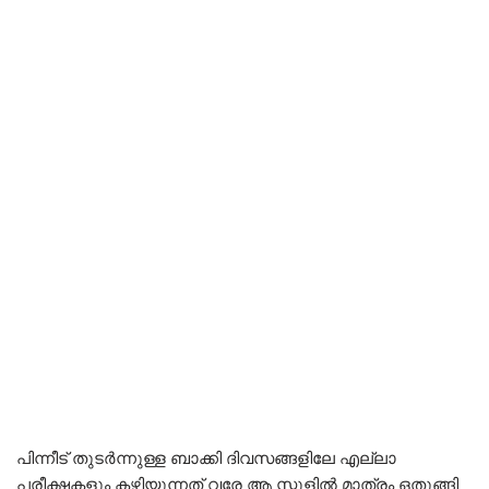
പിന്നീട് തുടർന്നുള്ള ബാക്കി ദിവസങ്ങളിലേ എല്ലാ
പരീക്ഷകളും കഴിയുന്നത് വരേ ആ സ്ക്കൂളിൽ മാത്രം ഒതുങ്ങി