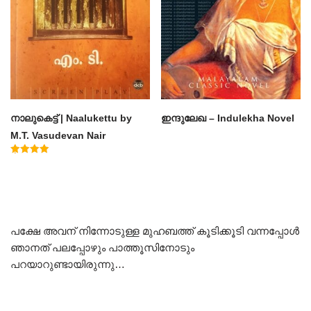
നാലുകെട്ട് | Naalukettu by
ഇന്ദുലേഖ – Indulekha Novel
M.T. Vasudevan Nair
Rated
5.00
out of 5
പക്ഷേ അവന് നിന്നോടുള്ള മുഹബത്ത് കൂടിക്കൂടി വന്നപ്പോൾ
ഞാനത് പലപ്പോഴും പാത്തൂസിനോടും
പറയാറുണ്ടായിരുന്നു…