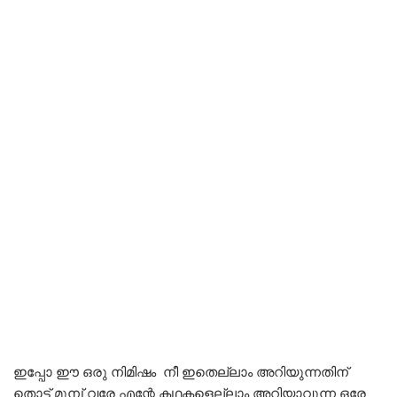
ഇപ്പോ ഈ ഒരു നിമിഷം നീ ഇതെല്ലാം അറിയുന്നതിന്
തൊട്ട് മുമ്പ് വരേ എന്റേ കഥകളെല്ലാം അറിയാവുന്ന ഒരേ