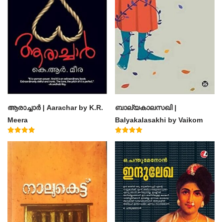
ആരാച്ചാര്‍ | Aarachar by K.R.
ബാല്യകാലസഖി |
Meera
Balyakalasakhi by Vaikom
Muhammad Basheer
Rated
Rated
4.50
4.60
out of 5
out of 5