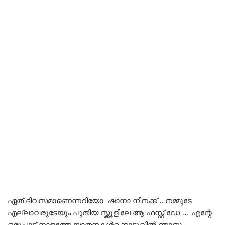
ഏത് ദിവസമാണെന്നറിയോ ഷാനാ നിനക്ക് .. നമ്മുടേ
എല്ലാവരുടേയും പുതിയ സ്ക്കൂളിലേ ആ ഫസ്റ്റ് ഡേ … എന്റേ
ഒരുപാട് നാളത്തേ യാതനകൾക്കൊടുവിൽ ഞാനും