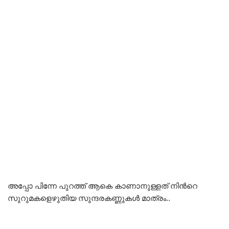
അപ്പോ പിന്നേ പുറത്ത് ആകെ കാണാനുള്ളത് നിൻറെ
സുറുമകളെഴുതിയ സുന്ദരകണ്ണുകൾ മാത്രം..