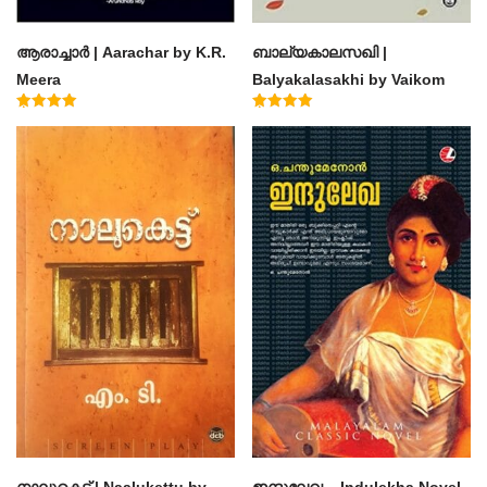
ആരാച്ചാര്‍ | Aarachar by K.R.
ബാല്യകാലസഖി |
Meera
Balyakalasakhi by Vaikom
Muhammad Basheer
Rated
Rated
4.50
4.60
out of 5
out of 5