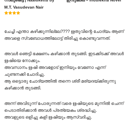
നാലുകെട്ട് | Naalukettu by
ഇന്ദുലേഖ – Indulekha Novel
M.T. Vasudevan Nair
Rated
5.00
out of 5
ചേച്ചി എന്താ കഴിക്കുന്നില്ലേ???? ഋതുവിന്റെ ചോദ്യം ആണ്
അവളെ സ്വബോധത്തിലോട്ട് തിരിച്ചു കൊണ്ടുവന്നത്.
അവൾ ഞെട്ടി ഭക്ഷണം കഴിക്കാൻ തുടങ്ങി. ഇടക്കിടക്ക് അവൾ
ഋഷിയെ നോക്കും.
അവസാനം ഋഷി അവളോട്‌ ഇനിയും വേണോ എന്ന്
ചുണ്ടനക്കി ചോദിച്ചു.
ആ ഒട്ടൊരു ചോദ്യത്തിൽ തന്നെ ശ്രീ മര്യദയ്ക്കിരുന്നു
കഴിക്കാൻ തുടങ്ങി.
അന്ന് അവിടുന്ന് പോരുന്നത് വരെ ഋഷിയുടെ മുന്നിൽ ചെന്ന്
പെടാതിരിക്കാൻ അവൾ പ്രത്യേകം ശ്രദ്ധിച്ചു.
അവളുടെ ഒളിച്ചു കളി ഋഷിയും ആസ്വദിച്ചു.