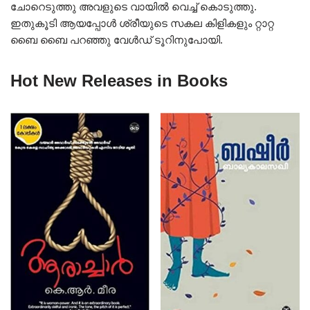
ചോറെടുത്തു അവളുടെ വായിൽ വെച്ച് കൊടുത്തു.
ഇതുകൂടി ആയപ്പോൾ ശ്രീയുടെ സകല കിളികളും റ്റാറ്റ
ബൈ ബൈ പറഞ്ഞു വേൾഡ് ടൂറിനുപോയി.
Hot New Releases in Books