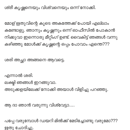
ശ്രീ കൃഷ്ണനെയും വിശ്വനെയും ഒന്ന് നോക്കി.
മോള് ഋതുവിന്റെ കൂടെ അകത്തേക്ക് പോയി എല്ലാം
കണ്ടോളൂ. ഞാനും കൃഷ്ണനും ഒന്ന് ഓഫീസിൽ പോകാൻ
നിക്കുവാ ഇന്നൊരു മീറ്റിംഗ് ഉണ്ട്. വൈകിട്ട് ഞങ്ങൾ വന്നു
കഴിഞ്ഞു മോൾക്ക് കൃഷ്ണന്റെ ഒപ്പം പോവാം എന്തെ???
ശരി അച്ഛാ അങ്ങനെ ആവട്ടെ.
എന്നാൽ ശരി.
ലക്ഷ്മി ഞങ്ങൾ ഇറങ്ങുവാ.
അടുക്കളയിലേക്ക് നോക്കി അയാൾ വിളിച്ചു പറഞ്ഞു.
ആ ദാ ഞാൻ വരുന്നു വിശ്വേട്ടാ….
പപ്പേ വരുമ്പോൾ ഡയറി മിൽക്ക് മേടിച്ചോണ്ടു വരുമോ???
ഋതു ചോദിച്ചു.