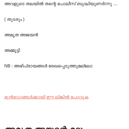
അവളുടെ തലയിൽ തന്റെ പോലീസ് ബുദ്ധിയുണർന്നു …
( തുടരും )
അമൃത അജയൻ
അമ്മൂട്ടി
NB : അഭിപ്രായങ്ങൾ രേഖപ്പെടുത്തുമല്ലോ
മുൻഭാഗങ്ങൾക്കായി ഈ ലിങ്കിൽ പോവുക