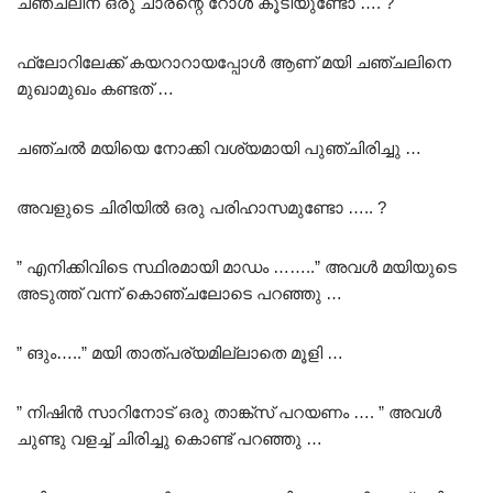
ചഞ്ചലിന് ഒരു ചാരന്റെ റോൾ കൂടിയുണ്ടോ …. ?
ഫ്ലോറിലേക്ക് കയറാറായപ്പോൾ ആണ് മയി ചഞ്ചലിനെ
മുഖാമുഖം കണ്ടത് …
ചഞ്ചൽ മയിയെ നോക്കി വശ്യമായി പുഞ്ചിരിച്ചു …
അവളുടെ ചിരിയിൽ ഒരു പരിഹാസമുണ്ടോ ….. ?
” എനിക്കിവിടെ സ്ഥിരമായി മാഡം ……..” അവൾ മയിയുടെ
അടുത്ത് വന്ന് കൊഞ്ചലോടെ പറഞ്ഞു …
” ങും…..” മയി താത്പര്യമില്ലാതെ മൂളി …
” നിഷിൻ സാറിനോട് ഒരു താങ്ക്സ് പറയണം …. ” അവൾ
ചുണ്ടു വളച്ച് ചിരിച്ചു കൊണ്ട് പറഞ്ഞു …