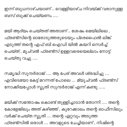
ഇന്ന് ബുധനാഴ്ചയാണ് .. വെള്ളിയാഴ്ച നിവയ്ക്ക് വരാനുള്ള
ബസ് ബുക്ക് ചെയ്യണം ….
മയി ആദ്യം ചെയ്തത് അതാണ് .. ശേഷം മെയിലിലെ ,
ഫ്രണ്ട്സിന്റെ ഓരോടുത്തരുടെയും പ്രെഫൈൽ ലിങ്ക്
എടുത്ത് തന്റെ എഫ് ബി ഐഡി യിൽ കയറി സെർച്ച്
ചെയ്ത് , മൂച്വൽ ഫ്രണ്ട്സ് ഉള്ളവരെയെല്ലാം നോട്ട്
ചെയ്തു വച്ചു ….
സമൃദ്ധി സുന്ദർരാജ് …. ആ പേര് അവൾ ശ്രദ്ധിച്ചു …
എവിടെയോ കേട്ട് മറന്നത് പോലെ … മ്യൂച്വൽ ഫ്രണ്ട്സ്
നോക്കിയപ്പോൾ സ്മൃതി സുന്ദർരാജ് എന്ന് കണ്ടു …..
മയിക്ക് സന്തോഷം കൊണ്ട് തുള്ളിച്ചാടാൻ തോന്നി …. തന്റെ
കോളേജിലും അത് കഴിഞ്ഞ് , കുറേക്കാലം തന്റെ ഓഫീസിലും
വർക്ക് ചെയ്ത സ്മൃതി … തന്റെ ഏറ്റവും അടുത്ത
ഫ്രണ്ട്സിൽ ഒരാൾ … അവളുടെ ചേച്ചിയാണ് , നിഷിന്റെ