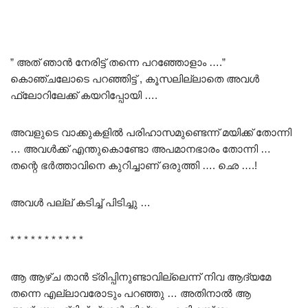
” അത് ഞാൻ നേരിട്ട് തന്നെ പറഞ്ഞോളാം ….”
കൊഞ്ചലോടെ പറഞ്ഞിട്ട് , കൂസലില്ലാതെ അവൾ
ഫ്ലോറിലേക്ക് കയറിപ്പോയി ….
അവളുടെ വാക്കുകളിൽ പരിഹാസമുണ്ടെന്ന് മയിക്ക് തോന്നി
… അവൾക്ക് എന്തുകൊണ്ടോ അപമാനഭാരം തോന്നി …
തന്റെ ഭർത്താവിനെ കുറിച്ചാണ് ഒരുത്തി …. ഛെ ….!
അവൾ പല്ല് കടിച്ച് പിടിച്ചു …
* * * * * * * * * * *
ആ ആഴ്ച താൻ ട്രിപ്പിനുണ്ടാവില്ലെന്ന് നിവ ആദ്യമേ
തന്നെ എല്ലാവരോടും പറഞ്ഞു … അതിനാൽ ആ