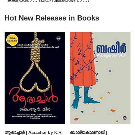
” കക്ഷിയാരാ … ഓഫീസിലെയാണോ …? “
Hot New Releases in Books
ആരാച്ചാര്‍ | Aarachar by K.R.
ബാല്യകാലസഖി |