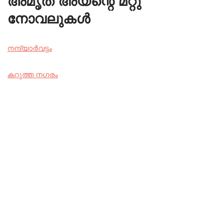
അമൃത അയന്റെ മറ്റു
നോവലുകൾ
നന്ദ്യാർവട്ടം
കറുത്ത നഗരം