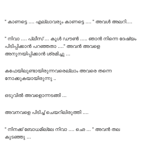
” കാണട്ടെ …. എല്ലാവരും കാണട്ടെ …. ” അവൾ അലറി….
” നിവാ …. പ്ലീസ് … കൂൾ ഡൗൺ ….. ഞാൻ നിന്നെ ദേഷ്യം
പിടിപ്പിക്കാൻ പറഞ്ഞതാ ….” അവൻ അവളെ
അനുനയിപ്പിക്കാൻ ശ്രമിച്ചു …
കഫേയിലുണ്ടായിരുന്നവരെല്ലാം അവരെ തന്നെ
നോക്കുകയായിരുന്നു ..
ഒടുവിൽ അവളൊന്നടങ്ങി …
അവനവളെ പിടിച്ച് ചെയറിലിരുത്തി ….
” നിനക്ക് ബോധമില്ലേ നിവാ …. ഛെ … ” അവൻ തല
കുടഞ്ഞു …