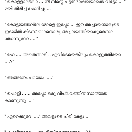
” കൊള്ളാല്ലോ … നീ നിന്റെ പട്ടര് ഭാഷയൊക്കെ വിട്ടോ … ”
മയി തിരിച്ച് ചോദിച്ചു …
” കോട്ടയത്തല്ലേ മോളെ ഇപ്പോ … ഈ അച്ചായന്മാരുടെ
ഇടയിൽ കിടന്ന് ഞാനൊരു അച്ചായത്തിയാകുമെന്നാ
തോന്നുന്നേ …. “
” ഹേ …. അതെന്താടി .. എവിടെയെങ്കിലും കൊളുത്തിയോ
….?”
” അങ്ങനേം പറയാം …..”
” പൊളി …… അപ്പോ ഒരു വിപ്ലവത്തിന് സാത്യത
കാണുന്നു … “
” ഏറെക്കുറേ …..” അവളുടെ ചിരി കേട്ടു …