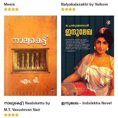
Meera
Balyakalasakhi by Vaikom
Muhammad Basheer
Rated
Rated
4.50
4.60
out of 5
out of 5
നാലുകെട്ട് | Naalukettu by
ഇന്ദുലേഖ – Indulekha Novel
M.T. Vasudevan Nair