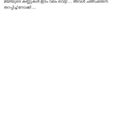
മയിയുടെ കണ്ണുകൾ ഇടം വലം വെട്ടി … അവൾ ചഞ്ചലിനെ
തറപ്പിച്ച് നോക്കി …