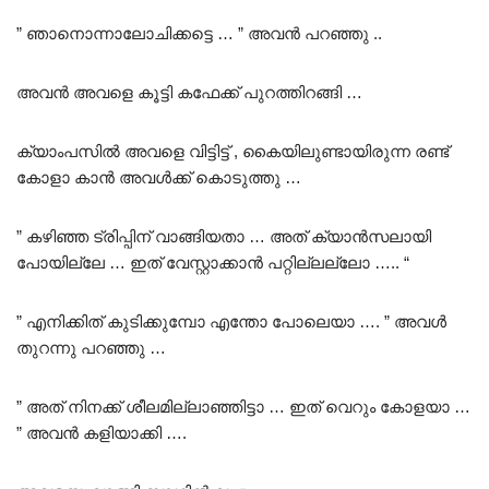
” ഞാനൊന്നാലോചിക്കട്ടെ … ” അവൻ പറഞ്ഞു ..
അവൻ അവളെ കൂട്ടി കഫേക്ക് പുറത്തിറങ്ങി …
ക്യാംപസിൽ അവളെ വിട്ടിട്ട് , കൈയിലുണ്ടായിരുന്ന രണ്ട്
കോളാ കാൻ അവൾക്ക് കൊടുത്തു …
” കഴിഞ്ഞ ട്രിപ്പിന് വാങ്ങിയതാ … അത് ക്യാൻസലായി
പോയില്ലേ … ഇത് വേസ്റ്റാക്കാൻ പറ്റില്ലല്ലോ ….. “
” എനിക്കിത് കുടിക്കുമ്പോ എന്തോ പോലെയാ …. ” അവൾ
തുറന്നു പറഞ്ഞു …
” അത് നിനക്ക് ശീലമില്ലാഞ്ഞിട്ടാ … ഇത് വെറും കോളയാ …
” അവൻ കളിയാക്കി ….