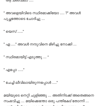
” ആ ചഞ്ചലാ ….”
” അവളെയിവിടെ സ്ഥിരമാക്കിയോ …. ?” അവൾ
പുച്ഛത്തോടെ ചോദിച്ചു …
” യെസ് …..”
” ഏ ….” അവൾ നന്ദുവിനെ മിഴിച്ചു നോക്കി …
” സ്ഥിരമായിട്ട് എടുത്തു … “
” എപ്പോ …..”
” ചേച്ചി ലീവിലായിരുന്നപ്പോൾ ….”
മയിയുടെ നെറ്റി ചുളിഞ്ഞു … അതിനിടക്ക് അതെങ്ങനെ
സംഭവിച്ചു … മയിക്കെന്തോ ഒരു പന്തികേട് തോന്നി …