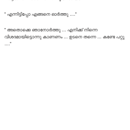
” എന്നിട്ടിപ്പോ എങ്ങനെ ഓർത്തു ….”
” അതൊക്കെ ഞാനോർത്തു … എനിക്ക് നിന്നെ
വിശദമായിട്ടൊന്നു കാണണം … ഉടനെ തന്നെ … കണ്ടേ പറ്റൂ
….”