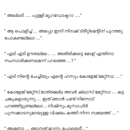
Rated
5.00
out of 5
” അല്ലടി …. പുള്ളി മൃഗഡോക്ടറാ ….”
” ആ പൊളിച്ച് … അപ്പോ ഇനി നിനക്ക് ട്രീറ്റ്മെന്റിന് പുറത്തു
പോകണ്ടല്ലോ …”
” എടി എടി ഊതല്ലേ .. … അതിരിക്കട്ടെ മോള് എന്തിനാ
സംസാരിക്കണമെന്ന് പറഞ്ഞെ …? “
” എടി നിന്റെ ചേച്ചിയും എന്റെ ഹസും കോളേജ് മേറ്റ്സാ ….”
” കോളേജ് മേറ്റ്സ് മാത്രമല്ല അവർ ക്ലാസ് മേറ്റ്സാ … കട്ട
ചങ്കുകളാരുന്നു … ഇത് ഞാൻ പണ്ട് നിന്നോട്
പറഞ്ഞിട്ടുണ്ടല്ലോ .. നിഷിനും മുസാഫിർ
പുന്നക്കാടനുമായുള്ള വിഷയം കത്തി നിന്ന സമയത്ത് … “
” ആണോ … ഞാനത് മറന്നു പോയെടീ .. “