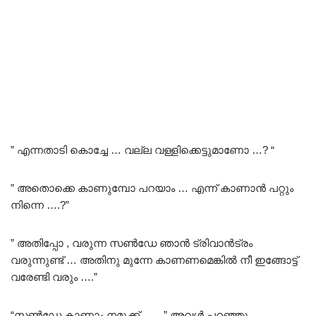
” എന്നതാടി കൊച്ചേ … വല്ല വള്ളിക്കെട്ടുമാണോ …? “
” അതൊക്കെ കാണുമ്പോ പറയാം … എന്ന് കാണാൻ പറ്റും
നിന്നെ ….?”
” അതിപ്പോ , വരുന്ന സൺഡേ ഞാൻ ട്രിവാൻട്രം
വരുന്നുണ്ട് … അതിനു മുന്നേ കാണണമെങ്കിൽ നീ ഇങ്ങോട്ട്
വരേണ്ടി വരും ….”
“സൺഡേ കാണാം നമുക്ക് ……” അവൾ പറഞ്ഞു ….