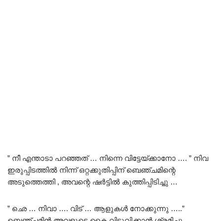
” നീ എന്താടാ പറഞ്ഞത് … നിന്നെ വിട്ടേയ്ക്കാനോ …. ” നിവ
ഇരുപ്പിടത്തിൽ നിന്ന് ഒറ്റക്കുതിപ്പിന് ബെഞ്ചമിന്റെ
അടുത്തെത്തി , അവന്റെ ഷർട്ടിൽ കുത്തിപ്പിടിച്ചു …
” ഛെ … നിവാ …. വിട് … ആളുകൾ നോക്കുന്നു …..”
ബെഞ്ചമിൻ അവളുടെ കൈ വിടുവിക്കാൻ ശ്രമിച്ചു ..