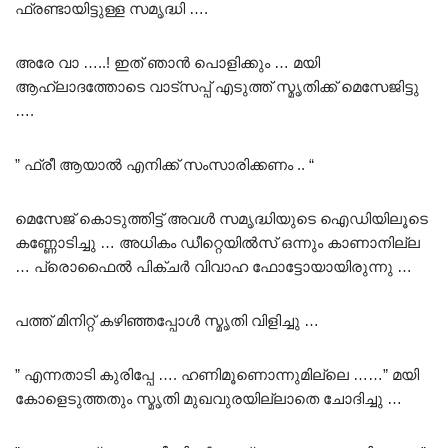
ഫ്രണ്ടായിട്ടുള്ള സമൃദ്ധി ….
അരേ വാ …..! ഇത് ഞാൻ പൊളിക്കും … മയി
ആഹ്ലാദത്തോടെ വാട്സപ്പ് എടുത്ത് സ്മൃതിക്ക് മെസേജിട്ടു
….
” ഫ്രീ ആയാൽ എനിക്ക് സംസാരിക്കണം .. “
മെസേജ് കൊടുത്തിട്ട് അവൾ സമൃദ്ധിയുടെ ഐഡിയിലൂടെ
കണ്ണോടിച്ചു … അധികം ഡീറ്റെയിൽസ് ഒന്നും കാണാനില്ല
… പ്രൊഫൈൽ പിക്ചർ വിവാഹ ഫോട്ടോയായിരുന്നു …
പത്ത് മിനിറ്റ് കഴിഞ്ഞപ്പോൾ സ്മൃതി വിളിച്ചു …
” എന്നതാടി കുരിപ്പേ …. ഹണിമൂണൊന്നുമില്ലെ ……” മയി
കോളെടുത്തതും സ്മൃതി മുഖവുരയില്ലാതെ ചോദിച്ചു …