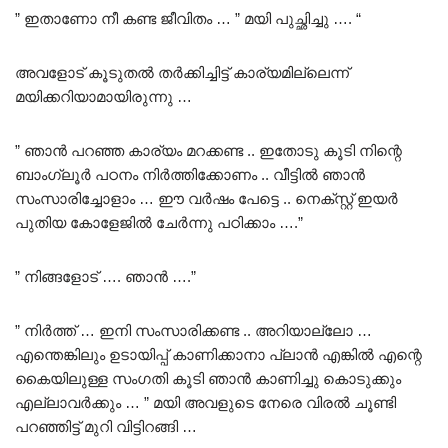
” ഇതാണോ നീ കണ്ട ജീവിതം … ” മയി പുച്ഛിച്ചു …. “
അവളോട് കൂടുതൽ തർക്കിച്ചിട്ട് കാര്യമില്ലെന്ന്
മയിക്കറിയാമായിരുന്നു …
” ഞാൻ പറഞ്ഞ കാര്യം മറക്കണ്ട .. ഇതോടു കൂടി നിന്റെ
ബാംഗ്ലൂർ പഠനം നിർത്തിക്കോണം .. വീട്ടിൽ ഞാൻ
സംസാരിച്ചോളാം … ഈ വർഷം പേട്ടെ .. നെക്സ്റ്റ് ഇയർ
പുതിയ കോളേജിൽ ചേർന്നു പഠിക്കാം ….”
” നിങ്ങളോട് …. ഞാൻ ….”
” നിർത്ത് … ഇനി സംസാരിക്കണ്ട .. അറിയാല്ലോ …
എന്തെങ്കിലും ഉടായിപ്പ് കാണിക്കാനാ പ്ലാൻ എങ്കിൽ എന്റെ
കൈയിലുള്ള സംഗതി കൂടി ഞാൻ കാണിച്ചു കൊടുക്കും
എല്ലാവർക്കും … ” മയി അവളുടെ നേരെ വിരൽ ചൂണ്ടി
പറഞ്ഞിട്ട് മുറി വിട്ടിറങ്ങി …