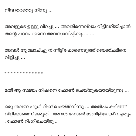
നിവ തറഞ്ഞു നിന്നു …
അവളുടെ ഉള്ളു വിറച്ചു … അവരിന്നെല്ലാം വീട്ടിലറിയിച്ചാൽ
തന്റെ പഠനം തന്നെ അവസാനിപ്പിക്കും ……
അവൾ ആലോചിച്ചു നിന്നിട്ട് ഫോണെടുത്ത് ബെഞ്ചമിനെ
വിളിച്ചു …
* * * * * * * * * * * * *
മയി ആ സമയം നിഷിനെ ഫോൺ ചെയ്യുകയായിരുന്നു …
ഒരു തവണ ഫുൾ റിംഗ് ചെയ്ത് നിന്നു … അൽപം കഴിഞ്ഞ്
വിളിക്കാമെന്ന് കരുതി , അവൾ ഫോൺ ടേബിളിലേക്ക് വച്ചതും
, ഫോൺ റിംഗ് ചെയ്തു ..