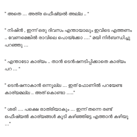
” അതെ … അത്ര ഒഫീഷ്യൽ അല്ല .. “
” നിഷിൻ , ഇന്ന് ഒരു ദിവസം എന്തായാലും ഇവിടെ എത്തണം
.. വേണമെങ്കിൽ രാവിലെ പൊയ്ക്കോ ….” മയി നിർബന്ധിച്ചു
പറഞ്ഞു …
” എന്താടോ കാര്യം .. താൻ ടെൻഷനടിപ്പിക്കാതെ കാര്യം
പറ … “
” ടെൻഷനാകാൻ ഒന്നൂല്ല … ഇത് ഫോണിൽ പറയേണ്ട
കാര്യമല്ല .. അത് കൊണ്ടാ …..”
” ശരി …. പക്ഷെ രാത്രിയാകും … ഇന്ന് തന്നെ രണ്ട്
ഒഫീഷ്യൽ കാര്യങ്ങൾ കൂടി കഴിഞ്ഞിട്ടേ എത്താൻ കഴിയൂ
…”