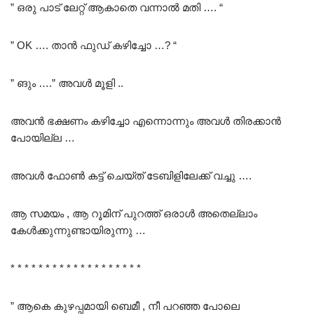
” ഒരു പാട് ലേറ്റ് ആകാതെ വന്നാൽ മതി …. “
” OK …. താൻ ഫുഡ് കഴിച്ചോ …? “
” ങും ….” അവൾ മൂളി ..
അവൻ ഭക്ഷണം കഴിച്ചോ എന്നൊന്നും അവൾ തിരക്കാൻ
പോയില്ല …
അവൾ ഫോൺ കട്ട് ചെയ്ത് ടേബിളിലേക്ക് വച്ചു ….
ആ സമയം , ആ റൂമിന് പുറത്ത് ഒരാൾ അതെല്ലാം
കേൾക്കുന്നുണ്ടായിരുന്നു …
* * * * * * * * * * * * * * * * * * *
” ആകെ കുഴപ്പമായി ബെമീ , നീ പറഞ്ഞ പോലെ