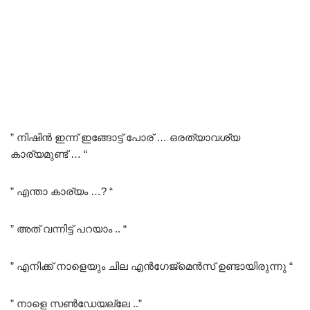
” നിഷിൻ ഇന്ന് ഇങ്ങോട്ട് പോര് … ഒരത്യാവശ്യ
കാര്യമുണ്ട് … “
” എന്താ കാര്യം …? “
” അത് വന്നിട്ട് പറയാം .. “
” എനിക്ക് നാളെയും ചില എൻഗേജ്മെൻസ് ഉണ്ടായിരുന്നു “
” നാളെ സൺഡേയല്ലേ ..”