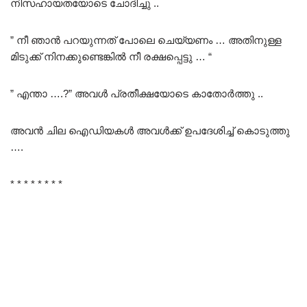
നിസഹായതയോടെ ചോദിച്ചു ..
” നീ ഞാൻ പറയുന്നത് പോലെ ചെയ്യണം … അതിനുള്ള
മിടുക്ക് നിനക്കുണ്ടെങ്കിൽ നീ രക്ഷപ്പെട്ടു … “
” എന്താ ….?” അവൾ പ്രതീക്ഷയോടെ കാതോർത്തു ..
അവൻ ചില ഐഡിയകൾ അവൾക്ക് ഉപദേശിച്ച് കൊടുത്തു
….
* * * * * * * *