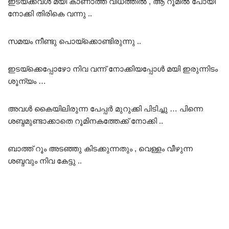
ഇടയ്ക്കവൾ മയി കാണാത്ത വിധത്തിൽ , ആ റൂമിൽ പോയി
നോക്കി തിരികെ വന്നു ..
സമയം നീണ്ടു പൊയ്ക്കൊണ്ടിരുന്നു ..
ഇടയ്ക്കെപ്പോഴോ നിവ വന്ന് നോക്കിയപ്പോൾ മയി ഇരുന്നിടം
ശൂന്യം …
അവൾ കൈയിലിരുന്ന പേപ്പർ മുറുക്കി പിടിച്ചു … പിന്നെ
ശബ്ദമുണ്ടാക്കാതെ റൂമിനകത്തേക്ക് നോക്കി ..
ബാത്ത് റൂം അടഞ്ഞു കിടക്കുന്നതും , വെള്ളം വീഴുന്ന
ശബ്ദവും നിവ കേട്ടു ..