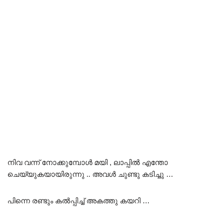
നിവ വന്ന് നോക്കുമ്പോൾ മയി , ലാപ്പിൽ എന്തോ
ചെയ്യുകയായിരുന്നു .. അവൾ ചുണ്ടു കടിച്ചു …
പിന്നെ രണ്ടും കൽപ്പിച്ച് അകത്തു കയറി …