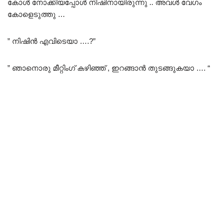
കോൾ നോക്കിയപ്പോൾ നിഷിനായിരുന്നു .. അവൾ വേഗം
കോളെടുത്തു …
” നിഷിൻ എവിടെയാ ….?”
” ഞാനൊരു മീറ്റിംഗ് കഴിഞ്ഞ് , ഇറങ്ങാൻ തുടങ്ങുകയാ …. “