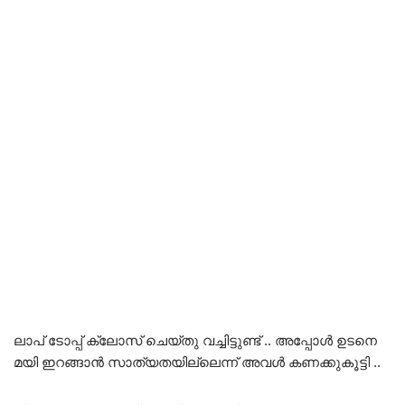
ലാപ്‌ ടോപ്പ് ക്ലോസ് ചെയ്തു വച്ചിട്ടുണ്ട് .. അപ്പോൾ ഉടനെ
മയി ഇറങ്ങാൻ സാത്യതയില്ലെന്ന് അവൾ കണക്കുകൂട്ടി ..