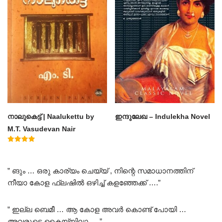
നാലുകെട്ട് | Naalukettu by
ഇന്ദുലേഖ – Indulekha Novel
M.T. Vasudevan Nair
Rated
5.00
out of 5
” ങും … ഒരു കാര്യം ചെയ്യ് , നിന്റെ സമാധാനത്തിന്
നീയാ കോള ഫ്ലഷിൽ ഒഴിച്ച് കളഞ്ഞേക്ക് ….”
” ഇല്ല ബെമീ … ആ കോള അവർ കൊണ്ട് പോയി …
അവരുടെ കൈയ്യിലാ ….”