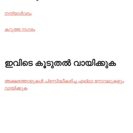
നന്ദ്യാർവട്ടം
കറുത്ത നഗരം
ഇവിടെ കൂടുതൽ വായിക്കുക
അക്ഷരത്താളുകൾ പ്രസിദ്ധീകരിച്ച എല്ലാ നോവലുകളും
വായിക്കുക