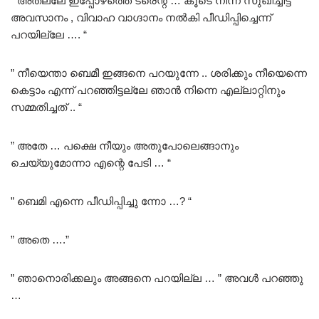
” അതല്ലേ ഇപ്പോഴത്തെ ട്രെന്റ് … കൂടെ നിന്ന് സുഖിച്ചിട്ട്
അവസാനം , വിവാഹ വാഗ്ദാനം നൽകി പീഡിപ്പിച്ചെന്ന്
പറയില്ലേ …. “
” നീയെന്താ ബെമീ ഇങ്ങനെ പറയുന്നേ .. ശരിക്കും നീയെന്നെ
കെട്ടാം എന്ന് പറഞ്ഞിട്ടല്ലേ ഞാൻ നിന്നെ എല്ലാറ്റിനും
സമ്മതിച്ചത് .. “
” അതേ … പക്ഷെ നീയും അതുപോലെങ്ങാനും
ചെയ്യുമോന്നാ എന്റെ പേടി … “
” ബെമി എന്നെ പീഡിപ്പിച്ചു ന്നോ …? “
” അതെ ….”
” ഞാനൊരിക്കലും അങ്ങനെ പറയില്ല … ” അവൾ പറഞ്ഞു
…