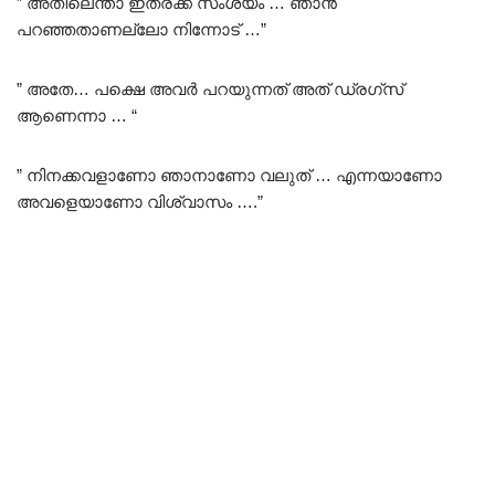
” അതിലെന്താ ഇത്രക്ക് സംശയം … ഞാൻ
പറഞ്ഞതാണല്ലോ നിന്നോട് …”
” അതേ… പക്ഷെ അവർ പറയുന്നത് അത് ഡ്രഗ്സ്
ആണെന്നാ … “
” നിനക്കവളാണോ ഞാനാണോ വലുത് … എന്നയാണോ
അവളെയാണോ വിശ്വാസം ….”