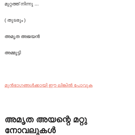
മുറ്റത്ത് നിന്നു …
( തുടരും )
അമൃത അജയൻ
അമ്മൂട്ടി
മുൻഭാഗങ്ങൾക്കായി ഈ ലിങ്കിൽ പോവുക
അമൃത അയന്റെ മറ്റു
നോവലുകൾ