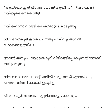
” അയ്യോ ഇത് പിന്നേം ലോക്ക് ആയി … ” നിവ ഫോൺ
മയിയുടെ നേരെ നീട്ടി …
മയി ഫോൺ വാങ്ങി ലോക്ക് മാറ്റി കൊടുത്തു …
നിവ ഒന്ന് കൂടി കാൾ ചെയ്തു എങ്കിലും അവൻ
ഫോണെടുത്തില്ല …
അവൾ ഒന്നും പറയാതെ മുറി വിട്ടിറങ്ങിപ്പോകുന്നത് നോക്കി
മയി ഇരുന്നു …
നിവ വന്നപാടെ നോട്ട് പാടിൽ ഒരു നമ്പർ എഴുതി വച്ച്
പലയാവർത്തി നോക്കി ഉറപ്പിച്ചു ..
പിന്നെ റൂമിൽ അങ്ങോട്ടുമിങ്ങോട്ടും നടന്നു ..