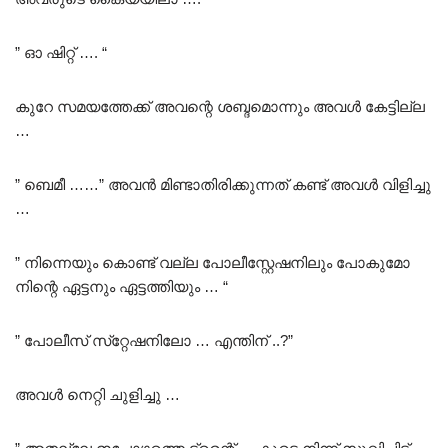
” ഓ ഷിറ്റ് …. “
കുറേ സമയത്തേക്ക് അവന്റെ ശബ്ദമൊന്നും അവൾ കേട്ടില്ല
…
” ബെമീ ……” അവൻ മിണ്ടാതിരിക്കുന്നത് കണ്ട് അവൾ വിളിച്ചു
…
” നിന്നെയും കൊണ്ട് വല്ല പോലീസ്റ്റേഷനിലും പോകുമോ
നിന്റെ ഏട്ടനും ഏട്ടത്തിയും … “
” പോലീസ് സ്‌റ്റേഷനിലോ … എന്തിന് ..?”
അവൾ നെറ്റി ചുളിച്ചു …