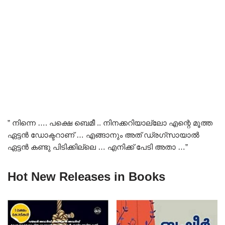
” നിന്നെ …. പക്ഷെ ബെമീ .. നിനക്കറിയാല്ലോ എന്റെ മൂത്ത
ഏട്ടൻ ഡോക്ടറാണ് … എങ്ങാനും അത് ഡ്രഗ്‌സായാൽ
ഏട്ടൻ കണ്ടു പിടിക്കില്ലെ … എനിക്ക് പേടി അതാ …”
Hot New Releases in Books