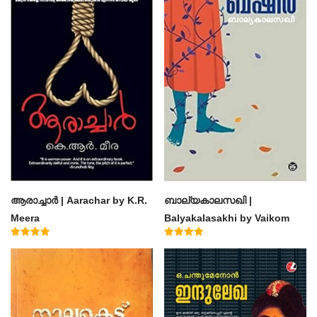
ആരാച്ചാര്‍ | Aarachar by K.R.
ബാല്യകാലസഖി |
Meera
Balyakalasakhi by Vaikom
Muhammad Basheer
Rated
Rated
4.50
4.60
out of 5
out of 5