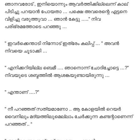
ഞാനവരോട് , ഇനിയൊന്നും ആവർത്തിക്കില്ലെന്ന് കാല്
പിടിച്ചു പറയാൻ പോയതാ … പക്ഷെ അവരെന്റെ ഏട്ടനെ
വിളിച്ചു വരുത്തുവാ … ഞാൻ കേട്ടു …..” നിവ
പരിഭ്രമത്തോടെ പറഞ്ഞു …
” ഇവർക്കെന്താടി നിന്നോട് ഇത്രേം കലിപ്പ് … ” അവൻ
നിവയെ ചൂടാക്കി …
” എനിക്കറിയില്ല ബെമീ …. ഞാനൊന്ന് ചോദിച്ചോട്ടെ …?”
നിവയുടെ ശബ്ദത്തിൽ ആശങ്കയുണ്ടായിരുന്നു …
” എന്താണ് ….?”
” നീ പറഞ്ഞത് സത്യമാണോ .. ആ കോളയിൽ റെയർ
വൈനിലും മദ്യത്തിലുമെല്ലാം ചേർക്കുന്ന കണ്ടന്റാണെന്ന്
പറഞ്ഞത് .. “