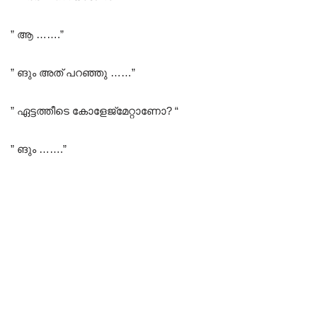
” ആ …….”
” ങും അത് പറഞ്ഞു ……”
” ഏട്ടത്തീടെ കോളേജ്മേറ്റാണോ? “
” ങും …….”