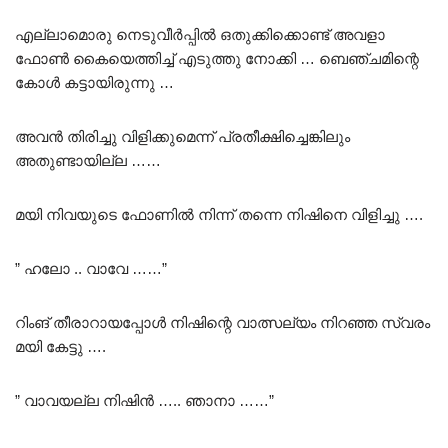
എല്ലാമൊരു നെടുവീർപ്പിൽ ഒതുക്കിക്കൊണ്ട് അവളാ
ഫോൺ കൈയെത്തിച്ച് എടുത്തു നോക്കി … ബെഞ്ചമിന്റെ
കോൾ കട്ടായിരുന്നു …
അവൻ തിരിച്ചു വിളിക്കുമെന്ന് പ്രതീക്ഷിച്ചെങ്കിലും
അതുണ്ടായില്ല ……
മയി നിവയുടെ ഫോണിൽ നിന്ന് തന്നെ നിഷിനെ വിളിച്ചു ….
” ഹലോ .. വാവേ ……”
റിംങ് തീരാറായപ്പോൾ നിഷിന്റെ വാത്സല്യം നിറഞ്ഞ സ്വരം
മയി കേട്ടു ….
” വാവയല്ല നിഷിൻ ….. ഞാനാ ……”