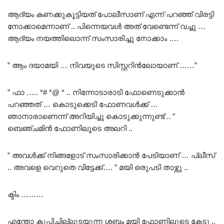
ആദ്യം കണക്കുകൂട്ടിയത് പോലീസാണ് എന്ന് പറഞ്ഞ് വിരട്ടി
നോക്കാമെന്നാണ് .. പിന്നെയവൾ അത് വേണ്ടെന്ന് വച്ചു …
ആദ്യം നയത്തിലൊന്ന് സംസാരിച്ചു നോക്കാം ….
” ആം ദയാമയി … നിവയുടെ സിസ്റ്ററിൻലോയാണ് ……”
” ഫാ ….. *# *@ * .. നിന്നോടാരാടി ഫോണെടുക്കാൻ
പറഞ്ഞത് … കൊടുക്കെടി ഫോണവൾക്ക് …
ഞാനാരാണെന്ന് അറിയിച്ചു കൊടുക്കുന്നുണ്ട് .. ”
ബെഞ്ചമിൻ ഫോണിലൂടെ അലറി ..
” അവൾക്ക് നിങ്ങളോട് സംസാരിക്കാൻ പേടിയാണ് … പ്ലീസ്
.. അവളെ വെറുതെ വിട്ടേക്ക്…. ” മയി ഒരുപടി താഴ്ന്നു ..
ക്ടിം ………
എന്തോ കുപ്പിച്ചില്ലുടയുന്ന ശബ്ദം മയി ഫോണിലൂടെ കേട്ടു ..