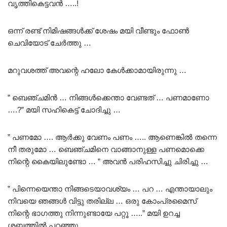
വൃത്തികെട്ടവൻ …..!
ഒന്ന് രണ്ട് നിമിഷങ്ങൾക്ക് ശേഷം മയി വീണ്ടും ഫോൺ
ചെവിയോട് ചേർത്തു …
മറുവശത്ത് അവന്റെ ഹലോ കേൾക്കാമായിരുന്നു …
” ബെഞ്ചമിൻ … നിങ്ങൾക്കെന്താ വേണ്ടത് … പണമാണോ
….?” മയി സഹികെട്ട് ചോദിച്ചു …
” പണമോ …. ആർക്കു വേണം പണം ….. ആണെങ്കിൽ തന്നെ
നീ തരുമോ … ബെഞ്ചമിനെ വാങ്ങാനുള്ള പണമൊക്കെ
നിന്റെ കൈയിലുണ്ടോ … ” അവൻ പരിഹസിച്ചു ചിരിച്ചു …
” പിന്നെയെന്താ നിങ്ങടെയാവശ്യം … പറ … എന്തായാലും
നിവയെ ഞങ്ങൾ വിട്ടു തരില്ല … ഒരു കോംപ്രമൈസ്
നിന്റെ ഭാഗത്തു നിന്നുണ്ടായേ പറ്റൂ …..” മയി ഉറച്ച
ശബ്ദത്തിൽ പറഞ്ഞു ..