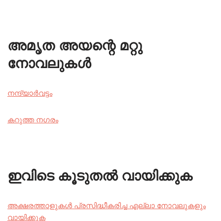
അമൃത അയന്റെ മറ്റു
നോവലുകൾ
നന്ദ്യാർവട്ടം
കറുത്ത നഗരം
ഇവിടെ കൂടുതൽ വായിക്കുക
അക്ഷരത്താളുകൾ പ്രസിദ്ധീകരിച്ച എല്ലാ നോവലുകളും
വായിക്കുക