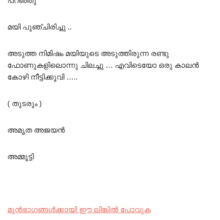
പറഞ്ഞു
മയി പുഞ്ചിരിച്ചു ..
അടുത്ത നിമിഷം മയിയുടെ അടുത്തിരുന്ന രണ്ടു
ഫോണുകളിലൊന്നു ചിലച്ചു … എവിടെയോ ഒരു കാലൻ
കോഴി നീട്ടിക്കൂവി …..
( തുടരും )
അമൃത അജയൻ
അമ്മൂട്ടി
മുൻഭാഗങ്ങൾക്കായി ഈ ലിങ്കിൽ പോവുക