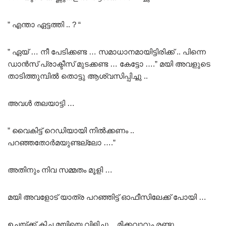
” എന്താ ഏട്ടത്തി .. ? “
” ഏയ് … നീ പേടിക്കണ്ട … സമാധാനമായിട്ടിരിക്ക് .. പിന്നെ
ഡാൻസ് പ്രാക്ടീസ് മുടക്കണ്ട … കേട്ടോ ….” മയി അവളുടെ
താടിത്തുമ്പിൽ തൊട്ടു ആശ്വസിപ്പിച്ചു ..
അവൾ തലയാട്ടി …
” വൈകിട്ട് റെഡിയായി നിൽക്കണം ..
പറഞ്ഞതോർമയുണ്ടല്ലോ ….”
അതിനും നിവ സമ്മതം മൂളി …
മയി അവളോട് യാത്ര പറഞ്ഞിട്ട് ഓഫീസിലേക്ക് പോയി …
ഉച്ചയ്ക്ക് കിച്ച മയിയെ വിളിച്ചു .. മിക്കവാറും രണ്ടു