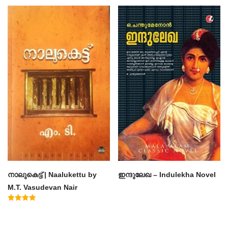
Rated
Rated
4.50
4.60
out of 5
out of 5
നാലുകെട്ട് | Naalukettu by
ഇന്ദുലേഖ – Indulekha Novel
M.T. Vasudevan Nair
Rated
5.00
out of 5