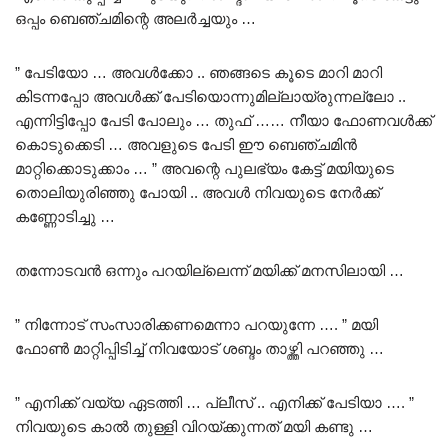
ഒപ്പം ബെഞ്ചമിന്റെ അലർച്ചയും …
” പേടിയോ … അവൾക്കോ .. ഞങ്ങടെ കൂടെ മാറി മാറി
കിടന്നപ്പോ അവൾക്ക് പേടിയൊന്നുമില്ലായ്രുന്നല്ലോ ..
എന്നിട്ടിപ്പോ പേടി പോലും … തുഫ് …… നീയാ ഫോണവൾക്ക്
കൊടുക്കെടി … അവളുടെ പേടി ഈ ബെഞ്ചമിൻ
മാറ്റിക്കൊടുക്കാം … ” അവന്റെ പുലഭ്യം കേട്ട് മയിയുടെ
തൊലിയുരിഞ്ഞു പോയി .. അവൾ നിവയുടെ നേർക്ക്
കണ്ണോടിച്ചു …
തന്നോടവൻ ഒന്നും പറയില്ലെന്ന് മയിക്ക് മനസിലായി …
” നിന്നോട് സംസാരിക്കണമെന്നാ പറയുന്നേ …. ” മയി
ഫോൺ മാറ്റിപ്പിടിച്ച് നിവയോട് ശബ്ദം താഴ്ത്തി പറഞ്ഞു …
” എനിക്ക് വയ്യ ഏടത്തി … പ്ലീസ് .. എനിക്ക് പേടിയാ …. ”
നിവയുടെ കാൽ തുള്ളി വിറയ്ക്കുന്നത് മയി കണ്ടു …