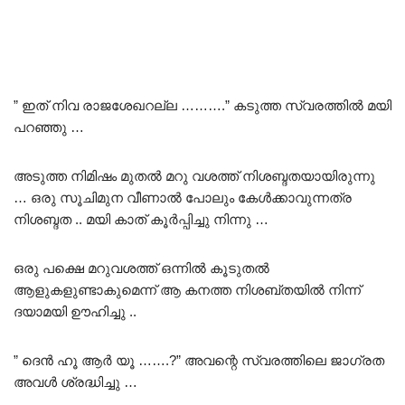
” ഇത് നിവ രാജശേഖറല്ല ……….” കടുത്ത സ്വരത്തിൽ മയി
പറഞ്ഞു …
അടുത്ത നിമിഷം മുതൽ മറു വശത്ത് നിശബ്ദതയായിരുന്നു
… ഒരു സൂചിമുന വീണാൽ പോലും കേൾക്കാവുന്നത്ര
നിശബ്ദത .. മയി കാത് കൂർപ്പിച്ചു നിന്നു …
ഒരു പക്ഷെ മറുവശത്ത് ഒന്നിൽ കൂടുതൽ
ആളുകളുണ്ടാകുമെന്ന് ആ കനത്ത നിശബ്തയിൽ നിന്ന്
ദയാമയി ഊഹിച്ചു ..
” ദെൻ ഹൂ ആർ യൂ …….?” അവന്റെ സ്വരത്തിലെ ജാഗ്രത
അവൾ ശ്രദ്ധിച്ചു …