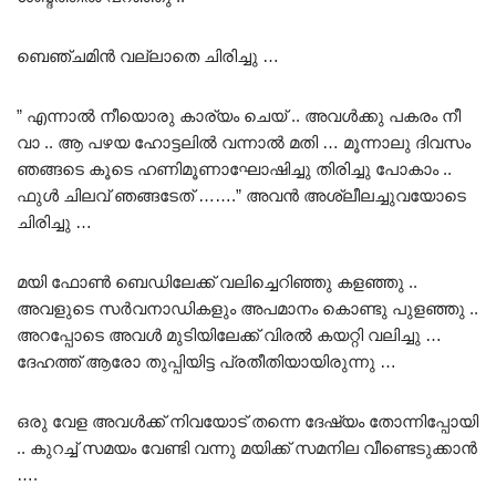
ബെഞ്ചമിൻ വല്ലാതെ ചിരിച്ചു …
” എന്നാൽ നീയൊരു കാര്യം ചെയ് .. അവൾക്കു പകരം നീ
വാ .. ആ പഴയ ഹോട്ടലിൽ വന്നാൽ മതി … മൂന്നാലു ദിവസം
ഞങ്ങടെ കൂടെ ഹണിമൂണാഘോഷിച്ചു തിരിച്ചു പോകാം ..
ഫുൾ ചിലവ് ഞങ്ങടേത് …….” അവൻ അശ്ലീലച്ചുവയോടെ
ചിരിച്ചു …
മയി ഫോൺ ബെഡിലേക്ക് വലിച്ചെറിഞ്ഞു കളഞ്ഞു ..
അവളുടെ സർവനാഡികളും അപമാനം കൊണ്ടു പുളഞ്ഞു ..
അറപ്പോടെ അവൾ മുടിയിലേക്ക് വിരൽ കയറ്റി വലിച്ചു …
ദേഹത്ത് ആരോ തുപ്പിയിട്ട പ്രതീതിയായിരുന്നു …
ഒരു വേള അവൾക്ക് നിവയോട് തന്നെ ദേഷ്യം തോന്നിപ്പോയി
.. കുറച്ച് സമയം വേണ്ടി വന്നു മയിക്ക് സമനില വീണ്ടെടുക്കാൻ
….