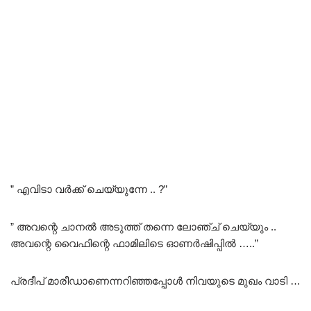
” എവിടാ വർക്ക് ചെയ്യുന്നേ .. ?”
” അവന്റെ ചാനൽ അടുത്ത് തന്നെ ലോഞ്ച് ചെയ്യും ..
അവന്റെ വൈഫിന്റെ ഫാമിലിടെ ഓണർഷിപ്പിൽ …..”
പ്രദീപ് മാരീഡാണെന്നറിഞ്ഞപ്പോൾ നിവയുടെ മുഖം വാടി …