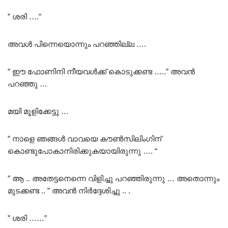
” ശരി ….”
അവൾ പിന്നെയൊന്നും പറഞ്ഞില്ല ….
” ഈ ഫോണിനി നീയവൾക്ക് കൊടുക്കണ്ട …..” അവൻ
പറഞ്ഞു …
മയി മൂളിക്കേട്ടു …
” നാളെ ഞങ്ങൾ വാവയെ കൗൺസിലിംഗിന്
കൊണ്ടുപോകാനിരിക്കുകയായിരുന്നു …. “
” ആ .. അതേട്ടനെന്നെ വിളിച്ചു പറഞ്ഞിരുന്നു … അതൊന്നും
മുടക്കണ്ട .. ” അവൻ നിർദ്ദേശിച്ചു .. .
” ശരി ……”