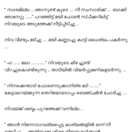
” സാരമില്ല …ഞാനുണ്ട് കൂടെ … നീ സംസാരിക്ക് … ബാക്കി
ഞാനേറ്റു …..” പറഞ്ഞിട്ട് മയി ഫോൺ സ്പീക്കറിലിട്ട്
നിവയുടെ അടുത്തേക്ക് നീട്ടിപ്പിടിച്ചു ..
നിവ വീണ്ടും മടിച്ചു … മയി കണ്ണടച്ചു കാട്ടി ധൈര്യം പകർന്നു
…
” ഹ ….. ലോ ……….” നിവയുടെ കീഴച്ചുണ്ട്
വിറച്ചുകൊണ്ടിരുന്നു .. താടിയിൽ വിയർപ്പുമണികളടർന്നു …
” നിനക്കെന്താടി ഫോണെടുക്കാനിത്ര മടി …….”
കേട്ടാലറയ്ക്കുന്ന തെറിയോടൊപ്പം ബെഞ്ചമിൻ ചോദിച്ചു …
നിവയ്ക്ക് ശബ്ദം പുറത്തേക്ക് വന്നില്ല ..
” ഞാൻ നിന്നോടാവശ്യപ്പെട്ട കാര്യങ്ങളിൽ ഒന്ന് നീ
തെറ്റിച്ചു … അതിനുള്ള ശിക്ഷ നീയനുഭവിക്കാൻ