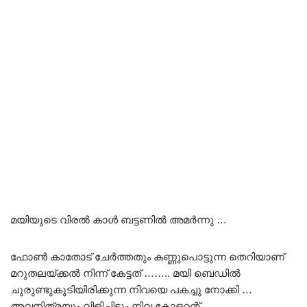
മയിയുടെ വിരൽ കാൾ ബട്ടണിൽ അമർന്നു …
ഫോൺ കാതോട് ചേർത്തതും കണ്ണുപൊട്ടുന്ന തെറിയാണ്
മറുതലയ്ക്കൽ നിന്ന് കേട്ടത് …….. മയി ബെഡിൽ
ചുരുണ്ടുകൂടിയിരിക്കുന്ന നിവയെ പകച്ചു നോക്കി …
അവനിത്രയും വിളിച്ചിട്ടും നിവ കോളറ്റന്റ്