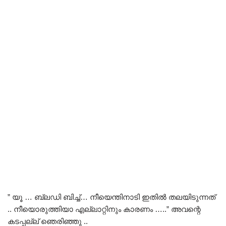
” യൂ … ബ്ലഡി ബിച്ച്… നീയെന്തിനാടി ഇതിൽ തലയിടുന്നത്
.. നീയൊരുത്തിയാ എല്ലാറ്റിനും കാരണം …..” അവന്റെ
കടപ്പല്ല് ഞെരിഞ്ഞു ..