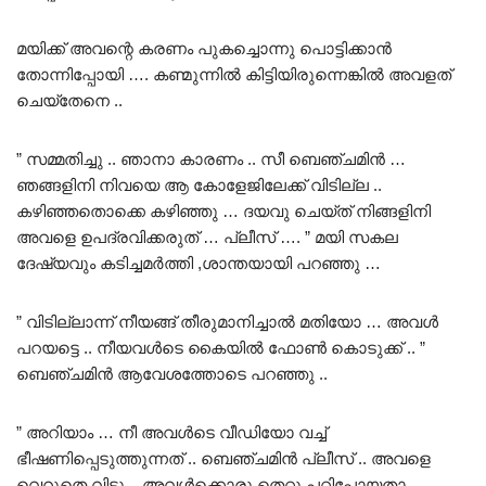
മയിക്ക് അവന്റെ കരണം പുകച്ചൊന്നു പൊട്ടിക്കാൻ
തോന്നിപ്പോയി …. കണ്മുന്നിൽ കിട്ടിയിരുന്നെങ്കിൽ അവളത്
ചെയ്തേനെ ..
” സമ്മതിച്ചു .. ഞാനാ കാരണം .. സീ ബെഞ്ചമിൻ …
ഞങ്ങളിനി നിവയെ ആ കോളേജിലേക്ക് വിടില്ല ..
കഴിഞ്ഞതൊക്കെ കഴിഞ്ഞു … ദയവു ചെയ്ത് നിങ്ങളിനി
അവളെ ഉപദ്രവിക്കരുത് … പ്ലീസ് …. ” മയി സകല
ദേഷ്യവും കടിച്ചമർത്തി ,ശാന്തയായി പറഞ്ഞു …
” വിടില്ലാന്ന് നീയങ്ങ് തീരുമാനിച്ചാൽ മതിയോ … അവൾ
പറയട്ടെ .. നീയവൾടെ കൈയിൽ ഫോൺ കൊടുക്ക് .. ”
ബെഞ്ചമിൻ ആവേശത്തോടെ പറഞ്ഞു ..
” അറിയാം … നീ അവൾടെ വീഡിയോ വച്ച്
ഭീഷണിപ്പെടുത്തുന്നത് .. ബെഞ്ചമിൻ പ്ലീസ് .. അവളെ
വെറുതെ വിടു .. അവൾക്കൊരു തെറ്റു പറ്റിപ്പോയതാ ..