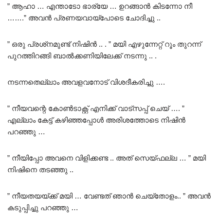
” ആഹാ … എന്താടോ ഭാര്യേ … ഉറങ്ങാൻ കിടന്നോ നീ
…….” അവൻ പ്രണയവായ്പോടെ ചോദിച്ചു ..
” ഒരു പ്രശ്‌നമുണ്ട് നിഷിൻ .. . ” മയി എഴുന്നേറ്റ് റൂം തുറന്ന്
പുറത്തിറങ്ങി ബാൽക്കണിയിലേക്ക് നടന്നു .. .
നടന്നതെല്ലാം അവളവനോട് വിശദീകരിച്ചു ….
” നീയവന്റെ കോൺടാക്റ്റ് എനിക്ക് വാട്സപ്പ് ചെയ് …. ”
എല്ലാം കേട്ട് കഴിഞ്ഞപ്പോൾ അരിശത്തോടെ നിഷിൻ
പറഞ്ഞു …
” നീയിപ്പോ അവനെ വിളിക്കണ്ട .. അത് സെയ്ഫല്ല … ” മയി
നിഷിനെ തടഞ്ഞു ..
” നീയതയയ്ക്ക് മയി … വേണ്ടത് ഞാൻ ചെയ്തോളം.. ” അവൻ
കടുപ്പിച്ചു പറഞ്ഞു …