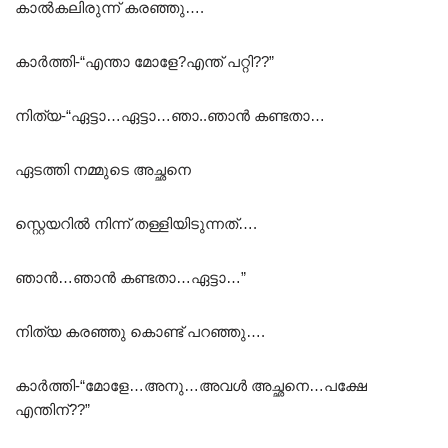
കാൽകലിരുന്ന് കരഞ്ഞു….
കാർത്തി-“എന്താ മോളേ?എന്ത് പറ്റി??”
നിത്യ-“ഏട്ടാ…ഏട്ടാ…ഞാ..ഞാൻ കണ്ടതാ…
ഏടത്തി നമ്മുടെ അച്ഛനെ
സ്റ്റെയറിൽ നിന്ന് തള്ളിയിടുന്നത്….
ഞാൻ…ഞാൻ കണ്ടതാ…ഏട്ടാ…”
നിത്യ കരഞ്ഞു കൊണ്ട് പറഞ്ഞു….
കാർത്തി-“മോളേ…അനു…അവൾ അച്ഛനെ…പക്ഷേ
എന്തിന്??”