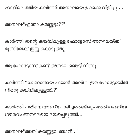
ഹാളിലെത്തിയ കാർത്തി അനഘയെ ഉറക്കെ വിളിച്ചു….
അനഘ-“എന്താ കണ്ണേട്ടാ??”
കാർത്തി തന്റെ കയ്യിലുള്ള ഫോട്ടോസ് അനഘയ്ക്ക്
മുന്നിലേക്ക് ഇട്ടു കൊടുത്തു….
ആ ഫോട്ടോസ് കണ്ട് അനഘ ഞെട്ടി നിന്നു….
കാർത്തി-“കാണാതായ ഫയൽ അല്ലേ ഈ ഫോട്ടോയിൽ
നിന്റെ കയ്യിലുള്ളത്..?”
കാർത്തി പതിയെയാണ് ചോദിച്ചതെങ്കിലും അതിലടങ്ങിയ
ഗൗരവം അനഘയെ ഭയപ്പെടുത്തി….
അനഘ-“അത്..കണ്ണേട്ടാ..ഞാൻ…”