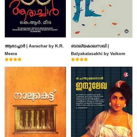
ആരാച്ചാര്‍ | Aarachar by K.R.
ബാല്യകാലസഖി |
Meera
Balyakalasakhi by Vaikom
Muhammad Basheer
Rated
Rated
4.50
4.60
out of 5
out of 5