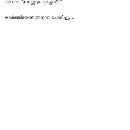
അനഘ-“കണ്ണേട്ടാ..അച്ഛന്??”
കാർത്തിയോട് അനഘ ചോദിച്ചു….