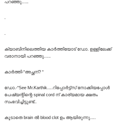
പറഞ്ഞു…..
.
.
ക്യാബിനിലെത്തിയ കാർത്തിയോട് ഡോ. ഉള്ളിലേക്ക്
വരാനായി പറഞ്ഞു…..
കാർത്തി-“അച്ഛന്? “
ഡോ.-“See Mr.Karthik….റിപ്പോർട്ട്സ് നോക്കിയപ്പോൾ
പേഷ്യന്റിന്റെ spinal cord ന് കാര്യമായ ക്ഷതം
സംഭവിച്ചിട്ടുണ്ട്..
കൂടാതെ brain ൽ blood clot ഉം ആയിരുന്നു….