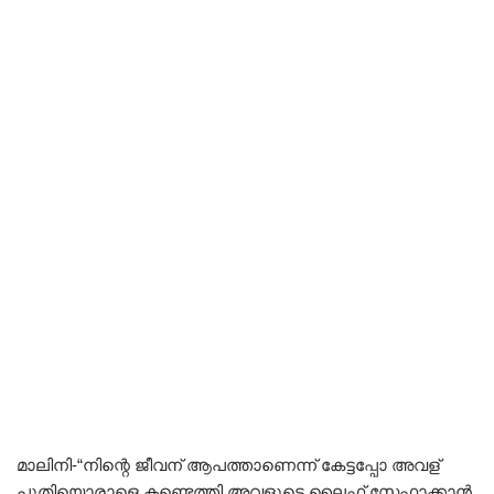
മാലിനി-“നിന്റെ ജീവന് ആപത്താണെന്ന് കേട്ടപ്പോ അവള്
പുതിയൊരാളെ കണ്ടെത്തി അവളുടെ ലൈഫ് സേഫാക്കാൻ