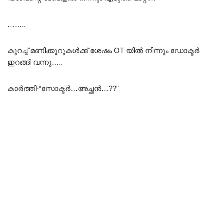
……..
കുറച്ച് മണിക്കൂറുകൾക്ക് ശേഷം OT യിൽ നിന്നും ഡോക്ടർ
ഇറങ്ങി വന്നു…..
കാർത്തി-“സോക്ടർ…അച്ഛൻ…??”