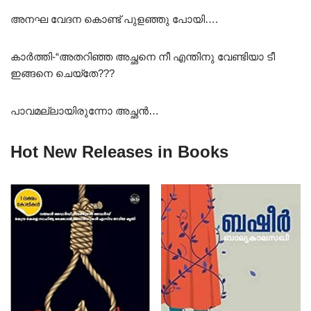
അനഘ വേദന കൊണ്ട് പുളഞ്ഞു പോയി….
കാർത്തി-“അതറിഞ്ഞ അച്ഛനെ നീ എന്തിനു വേണ്ടിയാ ടീ
ഇങ്ങനെ ചെയ്തേ???
പാവമല്ലായിരുന്നോ അച്ഛൻ…
Hot New Releases in Books