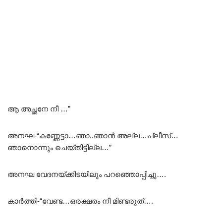
ആ അച്ഛനേ നീ …”
അനഘ-“കണ്ണേട്ടാ…ഞാ..ഞാൻ അല്ല…പ്ലീസ്…
ഞാനൊന്നും ചെയ്തിട്ടില്ല…”
അനഘ വേദനയ്ക്കിടയിലും പറഞ്ഞൊപ്പിച്ചു….
കാർത്തി-“വേണ്ട…ഒരക്ഷരം നീ മിണ്ടരുത്….