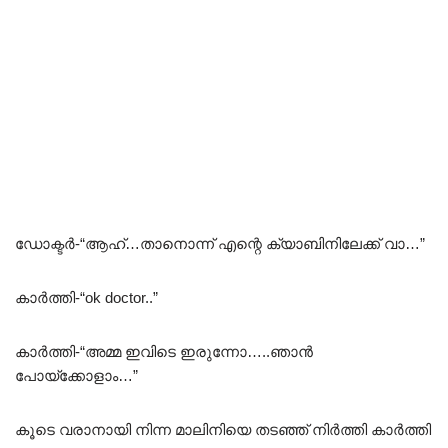
ഡോക്ടർ-“ആഹ്…താനൊന്ന് എന്റെ ക്യാബിനിലേക്ക് വാ…”
കാർത്തി-“ok doctor..”
കാർത്തി-“അമ്മ ഇവിടെ ഇരുന്നോ…..ഞാൻ
പോയ്ക്കോളാം…”
കൂടെ വരാനായി നിന്ന മാലിനിയെ തടഞ്ഞ് നിർത്തി കാർത്തി