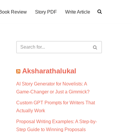
Book Review
Story PDF
Write Article
Aksharathalukal
AI Story Generator for Novelists: A
Game-Changer or Just a Gimmick?
Custom GPT Prompts for Writers That
Actually Work
Proposal Writing Examples: A Step-by-
Step Guide to Winning Proposals