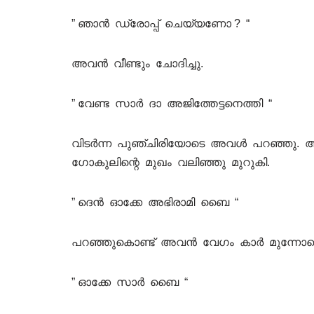
” ഞാൻ ഡ്രോപ്പ് ചെയ്യണോ ? “
അവൻ വീണ്ടും ചോദിച്ചു.
” വേണ്ട സാർ ദാ അജിത്തേട്ടനെത്തി “
വിടർന്ന പുഞ്ചിരിയോടെ അവൾ പറഞ്ഞു. അപ
ഗോകുലിന്റെ മുഖം വലിഞ്ഞു മുറുകി.
” ദെൻ ഓക്കേ അഭിരാമി ബൈ “
പറഞ്ഞുകൊണ്ട് അവൻ വേഗം കാർ മുന്നോട്ടെ
” ഓക്കേ സാർ ബൈ “