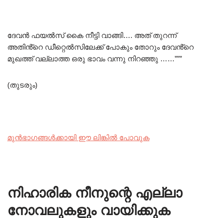
ദേവൻ ഫയൽസ് കൈ നീട്ടി വാങ്ങി…. അത് തുറന്ന്
അതിൻ്റെ ഡീറ്റെൽസിലേക്ക് പോകും തോറും ദേവൻ്റെ
മുഖത്ത് വല്ലാത്ത ഒരു ഭാവം വന്നു നിറഞ്ഞു ……”””
(തുടരും)
മുൻഭാഗങ്ങൾക്കായി ഈ ലിങ്കിൽ പോവുക
നിഹാരിക നീനുന്റെ എല്ലാ
നോവലുകളും വായിക്കുക