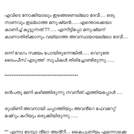
എവിടെ നോക്കിയാലും ഇങ്ങെരണല്ലോ ദേവീ…. ഒരു
നാണവും ഇല്ലാത്ത മനുഷ്യൻ….. എന്തൊക്കെയാ
കാണിച്ച് കൂട്ടുന്നത് ??….. എന്നിട്ടിപ്പോ മനുഷ്യന്
കാണാതിരിക്കാനും വയ്യാത്ത അവസ്ഥയായല്ലോ ദേവീ….
ഒന്ന് വേഗം സമയം പോയിരുന്നെങ്കിൽ….. വെറുതേ
ടൈംപീസ് എടുത്ത് സൂചികൾ തിരിച്ചോണ്ടിരുന്നു……
*****************************************
ഒൻപതു മണി കഴിഞ്ഞിരുന്നു നവനീത് എത്തിയപ്പോൾ ….
രുഗ്മിണി അവനായി ചപ്പാത്തിയും അവൻ്റെ ഫേവറേറ്റ്
മഷ്റൂം കറിയും ഒരുക്കിയിരുന്നു …..
“”‘ എന്നാ ടേസ്റ്റാ ൻ്റെ ആൻ്റീ… കൈപ്പുണ്യം എന്നൊക്കെ