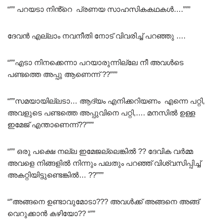
“”” പറയടാ നിൻ്റെ പ്രണയ സാഹസികകഥകൾ….”””
ദേവൻ എല്ലാം നവനീതി നോട് വിവരിച്ച് പറഞ്ഞു ….
“””എടാ നിനക്കെന്നാ പറയാരുന്നില്ലേ നീ അവൾടെ
പണ്ടത്തെ അപ്പു ആണെന്ന് ??”””
“””സമയായില്ലടാ… ആദ്യം എനിക്കറിയണം എന്നെ പറ്റി,
അവളുടെ പണ്ടത്തെ അപ്പുവിനെ പറ്റി,…. മനസിൽ ഉള്ള
ഇമേജ് എന്താണെന്ന്??”””
“”” ഒരു പക്ഷെ നല്ല ഇമേജല്ലെങ്കിൽ ?? ദേവിക വർമ്മ
അവളെ നിങ്ങളിൽ നിന്നും പലതും പറഞ്ഞ് വിശ്വസിപ്പിച്ച്
അകറ്റിയിട്ടുണ്ടെങ്കിൽ… ??”””
“”അങ്ങനെ ഉണ്ടാവുമോടാ??? അവൾക്ക് അങ്ങനെ അങ്ങ്
വെറുക്കാൻ കഴിയോ?? “””