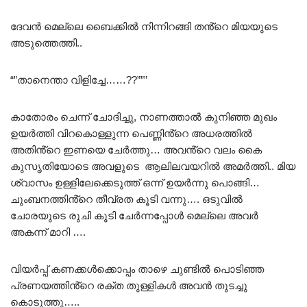
ദേവൻ മെല്ലെ ബൈക്കിൽ നിന്നിറങ്ങി തൻ്റെ മിയയുടെ
അടുത്തെത്തി..
“”താനെന്താ വിളിച്ചേ……??”””
കാതോരം ചെന്ന് ചോദിച്ചു, നാണത്താൽ കുനിഞ്ഞ മുഖം
ഉയർത്തി വിറകൊള്ളുന്ന പെണ്ണിൻ്റെ അധരത്തിൽ
അതിൻ്റെ ഇണയെ ചേർത്തു… അവൻ്റെ വലം കൈ
കുസൃതിയോടെ അവളുടെ ആലിലവയറിൽ അമർത്തി.. മിയ
ശ്വാസം ഉള്ളിലേക്കെടുത്ത് ഒന്ന് ഉയർന്നു പൊങ്ങി…
ചുംബനത്തിൻ്റെ തീവ്രത കൂടി വന്നു…. ഒടുവിൽ
ചോരയുടെ രുചി കൂടി ചേർന്നപ്പോൾ മെല്ലെ അവർ
അകന്ന് മാറി ….
വിയർപ്പ് കണക്കൾക്കൊപ്പം താഴെ ചുണ്ടിൽ പൊടിഞ്ഞ
പ്രണയത്തിൻ്റെ രക്ത തുള്ളികൾ അവൻ തുടച്ചു
കൊടുത്തു…..