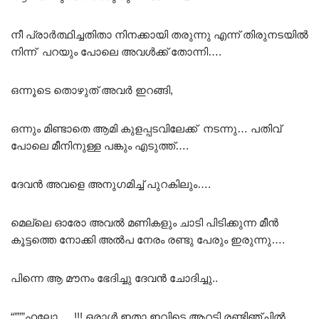
നീ പ്രാർത്ഥിച്ചതിതാ നിനക്കായി തരുന്നു എന്ന് തിരുനടയിൽ
നിന്ന് പറയും പോലെ അവൾക്ക് തോന്നി….
ഒന്നൂടെ തൊഴുത് അവർ ഇറങ്ങി,
ഒന്നും മിണ്ടാതെ ആമി കുളപ്പടവിലേക്ക് നടന്നു… പതിവ്
പോലെ മീനിനുള്ള പങ്കും എടുത്ത്….
ദേവൻ അവളെ അനുഗമിച്ച് പുറകിലും….
മെല്ലെ ഓരോ അവൽ മണികളും ചാടി പിടിക്കുന്ന മീൻ
കൂട്ടത്തെ നോക്കി അൽപ നേരം രണ്ടു പേരും ഇരുന്നു….
പിന്നെ ആ മൗനം ഭേദിച്ചു ദേവൻ ചോദിച്ചു..
“”””ഹലോ…..!!! ഒരാൾ ഇതാ ഇവിടെ ആറടി രണ്ടിഞ്ചിൽ