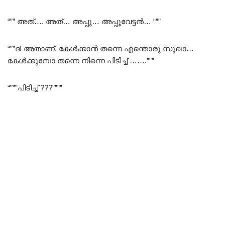
“”” അത്…. അത്… അപ്പു… അപ്പൂവേട്ടൻ… “””
“””ദ! അതാണ്, കേൾക്കാൻ തന്നെ എന്തൊരു സുഖാ…
കേൾക്കുമ്പോ തന്നെ നിന്നെ പിടിച്ച് …….”””
“”””പിടിച്ച് ???””””