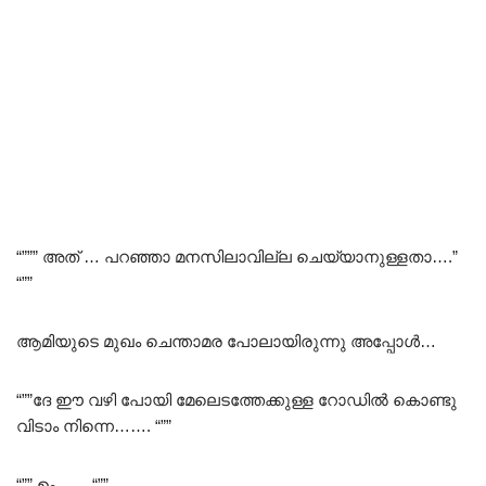
“””” അത് … പറഞ്ഞാ മനസിലാവില്ല ചെയ്യാനുള്ളതാ….”
“””
ആമിയുടെ മുഖം ചെന്താമര പോലായിരുന്നു അപ്പോൾ…
“””ദേ ഈ വഴി പോയി മേലെടത്തേക്കുള്ള റോഡിൽ കൊണ്ടു
വിടാം നിന്നെ……. “””
“”” ഉം…… “””