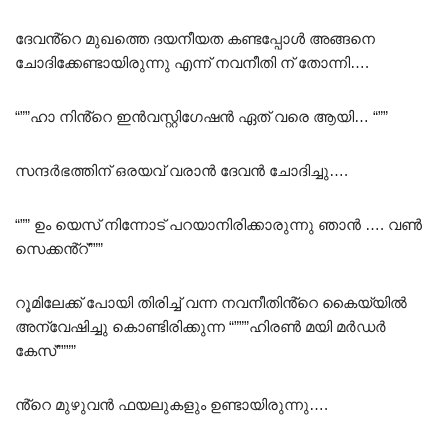
ദേവൻ്റെ മുഖത്തെ ദയനീയത കണ്ടപ്പോൾ അങ്ങനെ
ചോദിക്കേണ്ടായിരുന്നു എന്ന് നവനീതി ന് തോന്നി….
“””ഹാ നിൻ്റെ ഇൻവസ്റ്റിഗേഷൻ ഏത് വരെ ആയി… “””
സന്ദർഭത്തിന് ഒരയവ് വരാൻ ദേവൻ ചോദിച്ചു….
“”” ഉം യെസ് നിന്നോട് പറയാനിരിക്കാരുന്നു ഞാൻ …. വൺ
സെക്കൻ്റ്”””
റൂമിലേക്ക് പോയി തിരിച്ച് വന്ന നവനീതിൻ്റെ കൈയ്യിൽ
അന്വേഷിച്ചു കൊണ്ടിരിക്കുന്ന “”””ഹിരൺ മയി മർഡർ
കേസ്””””
ൻ്റെ മുഴുവൻ ഫയലുകളും ഉണ്ടായിരുന്നു….