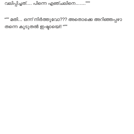
വലിപ്പിച്ചത്…. പിന്നെ എഞ്ചലിനെ…….”””
“”” മതി… ഒന്ന് നിർത്തുവോ??? അതൊക്കെ അറിഞ്ഞപ്പഴാ
തന്നെ കൂടുതൽ ഇഷ്ടായെ!! “””