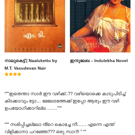
നാലുകെട്ട് | Naalukettu by
ഇന്ദുലേഖ – Indulekha Novel
M.T. Vasudevan Nair
Rated
5.00
out of 5
“””ഇതെന്താ സാർ ഈ വഴിക്ക്..?? വഴിയൊക്കെ കാടുപിടിച്ച്
കിടക്കാവും ട്ടോ… മേലേടത്തേക്ക് ഇപ്പോ ആരും ഈ വഴി
ഉപയോഗിക്കാറില്ല …….”””
“”” നശിപ്പിച്ചല്ലോ ൻ്റെ കൊച്ചേ നീ…… എന്നെ എന്ത്
വിളിക്കാനാ പറഞ്ഞേ??? ഒരു സാറ്!! ” “”