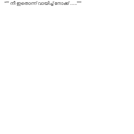
“”” നീ ഇതൊന്ന് വായിച്ച് നോക്ക് …..”””