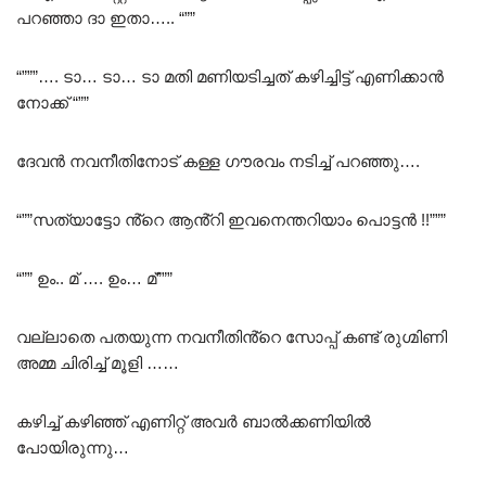
പറഞ്ഞാ ദാ ഇതാ….. “””
“”””…. ടാ… ടാ… ടാ മതി മണിയടിച്ചത് കഴിച്ചിട്ട് എണിക്കാൻ
നോക്ക് “””
ദേവൻ നവനീതിനോട് കള്ള ഗൗരവം നടിച്ച് പറഞ്ഞു….
“””സത്യാട്ടോ ൻ്റെ ആൻ്റി ഇവനെന്തറിയാം പൊട്ടൻ !!”””
“”” ഉം.. മ് …. ഉം… മ്”””
വല്ലാതെ പതയുന്ന നവനീതിൻ്റെ സോപ്പ് കണ്ട് രുഗ്മിണി
അമ്മ ചിരിച്ച് മൂളി ……
കഴിച്ച് കഴിഞ്ഞ് എണിറ്റ് അവർ ബാൽക്കണിയിൽ
പോയിരുന്നു…