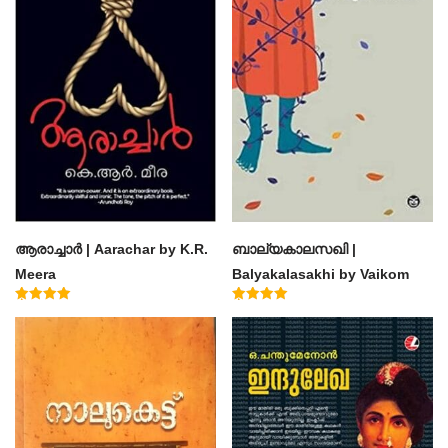
ആരാച്ചാര്‍ | Aarachar by K.R.
ബാല്യകാലസഖി |
Meera
Balyakalasakhi by Vaikom
Muhammad Basheer
Rated
Rated
4.50
4.60
out of 5
out of 5