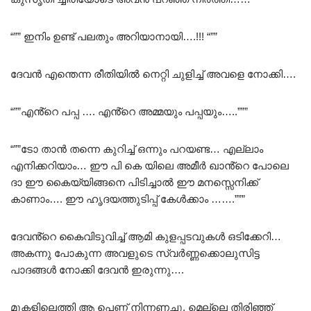
“”” ഇനിം ഉണ്ട് പലതും അറിയാനായി….!!! “””
ദേവൻ എന്തെന്ന രീതിയിൽ നെറ്റി ചുളിച്ച് അവളെ നോക്കി….
“””എൻ്റെ പപ്പ …. എൻ്റെ അമ്മയും പപ്പയും…..”””
“””ടോ താൻ തന്നെ കുറിച്ച് ഒന്നും പറയണ്ട… എല്ലാം
എനിക്കറിയാം… ഈ പി കെ യിലെ അമീർ ഖാൻ്റെ പോലെ
ദാ ഈ കൈയ്യിങ്ങനെ പിടിച്ചാൽ ഈ മനസ്സെനിക്ക്
കാണാം…. ഈ ഹൃദയത്തുടിപ്പ് കേൾക്കാം …….”””
ദേവൻ്റെ കൈവിടുവിച്ച് ആമി കുളപ്പടവുകൾ ഒടിക്കേറി…
അകന്നു പോകുന്ന അവളുടെ സ്വർണ്ണക്കൊലുസിട്ട
പാദങ്ങൾ നോക്കി ദേവൻ ഇരുന്നു….
മുകളിലെത്തി ആ പെണ്ണ് നിന്നണച്ചു, മെല്ലെ തിരിഞ്ഞ്