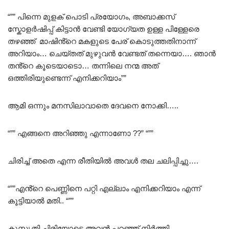
“”” പിന്നെ മുളക് പൊടി പ്രയോഗം, അബാക്കസ്
സ്കോളർഷിപ്പ് കിട്ടാൻ വേണ്ടി യോഗ്യത ഉള്ള പിള്ളേരെ
തഴഞ്ഞ് മാഷിൻ്റെ മകളുടെ പേര് കൊടുത്തതിനാന്ന്
അറിയാം… ചെയ്തത് മുഴുവൻ വേണ്ടത് തന്നെയാ…. ഞാൻ
തൻ്റെ കൂടെയാടൊ… തന്നിലെ നന്മ അത്
ഒത്തിരിയുണ്ടെന്ന് എനിക്കറിയാം””
ആമി ഒന്നും മനസിലാവാതെ ദേവനെ നോക്കി…..
“”” എങ്ങനെ അറിഞ്ഞു എന്നാണോ ??” “””
ചിരിച്ച് അതെ എന്ന രീതിയിൽ അവൾ തല ചലിപ്പിച്ചു….
“””എൻ്റെ പെണ്ണിനെ പറ്റി എല്ലാം എനിക്കറിയാം എന്ന്
കൂട്ടിയാൽ മതി.. “””
കുസൃതി ച്ചിരിയോടെ അവൻ പറഞ്ഞ് നിർത്തി……