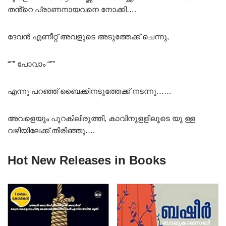
തൻ്റെ പ്രാണനായവനെ നോക്കി….
ദേവൻ എണീറ്റ് അവളുടെ അടുത്തേക്ക് ചെന്നു,
“”” പോവാം “””
എന്നു പറഞ്ഞ് ബൈക്കിനടുത്തേക്ക് നടന്നു……
അവളെയും പുറകിലിരുത്തി, കാവിനുളളിലൂടെ യു ള്ള
വഴിയിലേക്ക് തിരിഞ്ഞു….
Hot New Releases in Books