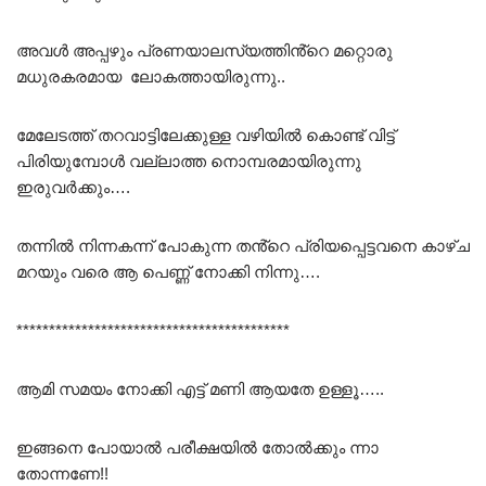
അവൾ അപ്പഴും പ്രണയാലസ്യത്തിൻ്റെ മറ്റൊരു
മധുരകരമായ ലോകത്തായിരുന്നു..
മേലേടത്ത് തറവാട്ടിലേക്കുള്ള വഴിയിൽ കൊണ്ട് വിട്ട്
പിരിയുമ്പോൾ വല്ലാത്ത നൊമ്പരമായിരുന്നു
ഇരുവർക്കും….
തന്നിൽ നിന്നകന്ന് പോകുന്ന തൻ്റെ പ്രിയപ്പെട്ടവനെ കാഴ്ച
മറയും വരെ ആ പെണ്ണ് നോക്കി നിന്നു….
******************************************
ആമി സമയം നോക്കി എട്ട് മണി ആയതേ ഉള്ളൂ…..
ഇങ്ങനെ പോയാൽ പരീക്ഷയിൽ തോൽക്കും ന്നാ
തോന്നണേ!!