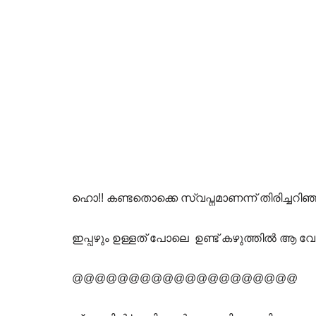
ഹൊ!! കണ്ടതൊക്കെ സ്വപ്നമാണന്ന് തിരിച്ചറി
ഇപ്പഴും ഉള്ളത് പോലെ ഉണ്ട് കഴുത്തിൽ ആ 
@@@@@@@@@@@@@@@@@@@@