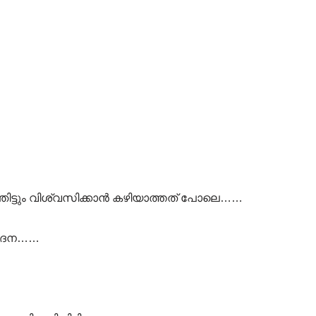
ഞ്ഞിട്ടും വിശ്വസിക്കാൻ കഴിയാത്തത് പോലെ……
വേദന……