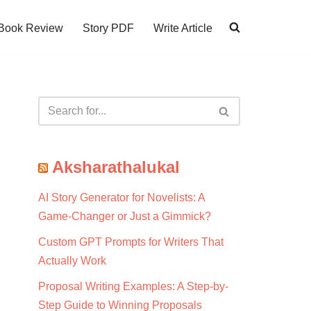
Book Review
Story PDF
Write Article
Aksharathalukal
AI Story Generator for Novelists: A
Game-Changer or Just a Gimmick?
Custom GPT Prompts for Writers That
Actually Work
Proposal Writing Examples: A Step-by-
Step Guide to Winning Proposals