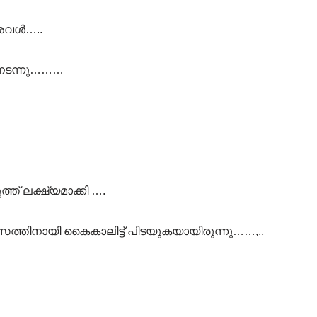
 അവൾ…..
ച് നടന്നു………
ത് ലക്ഷ്യമാക്കി ….
ത്തിനായി കൈകാലിട്ട് പിടയുകയായിരുന്നു……,,,