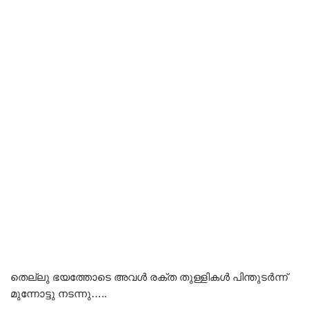
തെല്ലു ഭയത്തോടെ അവൾ രക്ത തുള്ളികൾ പിന്തുടർന്ന്
മുന്നോട്ടു നടന്നു…..