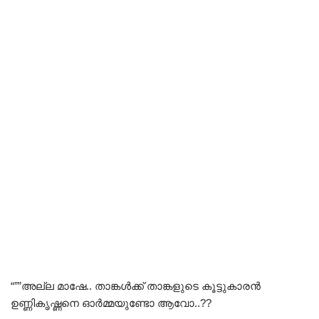
“””അല്ല മാഷേ.. താങ്കൾക്ക് താങ്കളുടെ കൂട്ടുകാരൻ
ഉണ്ണികൃഷ്ണനെ ഓർമ്മയുണ്ടോ ആവോ..??