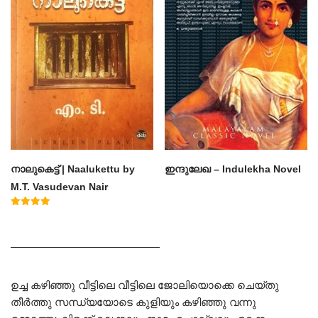
നാലുകെട്ട് | Naalukettu by
ഇന്ദുലേഖ – Indulekha Novel
M.T. Vasudevan Nair
Rated
5.00
out of 5
——————————————
ഉച്ച കഴിഞ്ഞു വീട്ടിലെ വീട്ടിലെ ജോലിയൊക്കെ ചെയ്തു
തീർത്തു സന്ധ്യയോടെ കുളിയും കഴിഞ്ഞു വന്നു