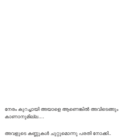
നേരം കുറച്ചായി അയാളെ ആണെങ്കിൽ അവിടെങ്ങും
കാണാനുമില്ല….
അവളുടെ കണ്ണുകൾ ചുറ്റുമൊന്നു പരതി നോക്കി..