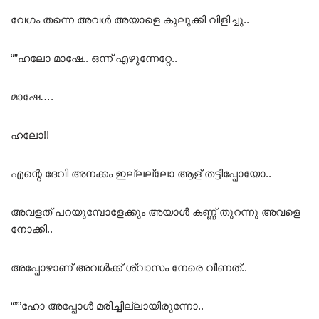
വേഗം തന്നെ അവൾ അയാളെ കുലുക്കി വിളിച്ചു..
“”ഹലോ മാഷേ.. ഒന്ന് എഴുന്നേറ്റേ..
മാഷേ….
ഹലോ!!
എന്റെ ദേവി അനക്കം ഇല്ലല്ലോ ആള് തട്ടിപ്പോയോ..
അവളത് പറയുമ്പോളേക്കും അയാൾ കണ്ണ് തുറന്നു അവളെ
നോക്കി..
അപ്പോഴാണ് അവൾക്ക് ശ്വാസം നേരെ വീണത്..
“””ഹോ അപ്പോൾ മരിച്ചില്ലായിരുന്നോ..