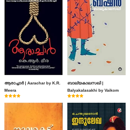
ആരാച്ചാര്‍ | Aarachar by K.R.
ബാല്യകാലസഖി |
Meera
Balyakalasakhi by Vaikom
Muhammad Basheer
Rated
Rated
4.50
4.60
out of 5
out of 5