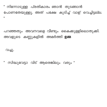
” നിന്നോടുള്ള പ്രതികാരം ഞാൻ തുടങ്ങാൻ
പോണതേയുള്ളൂ. അത് പക്ഷേ കുടിച്ച് വാള് വെച്ചിട്ടല്ല.
“
പറഞ്ഞതും അവനവളെ വീണ്ടും കൈക്കുള്ളിലൊതുക്കി.
അവളുടെ കണ്ണുകളിൽ അമർത്തി
ഉമ്മ
വച്ചു.
” സിദ്ധുവേട്ടാ വിട് ആരെങ്കിലും വരും “