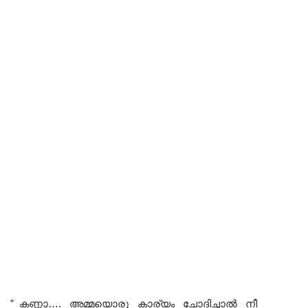
” കണ്ണാ…. അമ്മയൊരു കാര്യം ചോദിച്ചാൽ നീ