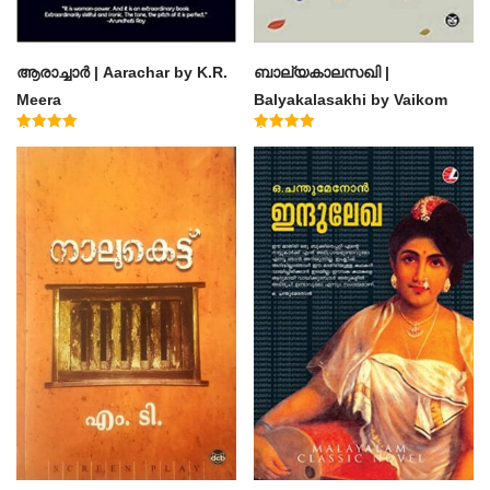
ആരാച്ചാര്‍ | Aarachar by K.R.
ബാല്യകാലസഖി |
Meera
Balyakalasakhi by Vaikom
Muhammad Basheer
Rated
Rated
4.50
4.60
out of 5
out of 5