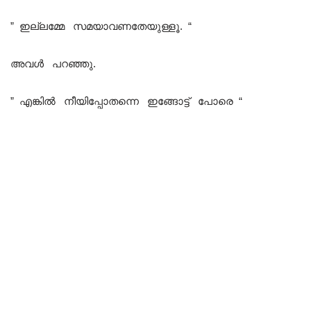
” ഇല്ലമ്മേ സമയാവണതേയുള്ളൂ. “
അവൾ പറഞ്ഞു.
” എങ്കിൽ നീയിപ്പോതന്നെ ഇങ്ങോട്ട് പോരെ “