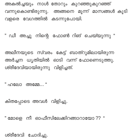
അകൽച്ചയും നാൾ തോറും കുറഞ്ഞുകുറഞ്ഞ്
വന്നുകൊണ്ടിരുന്നു. അങ്ങനെ മൂന്ന് മാസങ്ങൾ കൂടി
വളരെ വേഗത്തിൽ കടന്നുപോയി.
” ഡീ അച്ചൂ നിന്റെ ഫോൺ റിങ് ചെയ്യുന്നു “
അലീനയുടെ സ്വരം കേട്ട് ബാത്‌റൂമിലായിരുന്ന
അർച്ചന ധൃതിയിൽ ഓടി വന്ന് ഫോണെടുത്തു.
ശ്രീദേവിയായിരുന്നു വിളിച്ചത്.
” ഹലോ അമ്മേ… “
കിതപ്പോടെ അവൾ വിളിച്ചു.
” മോളെ നീ ഓഫീസിലേക്കിറങ്ങാറായോ ?? “
ശ്രീദേവി ചോദിച്ചു.