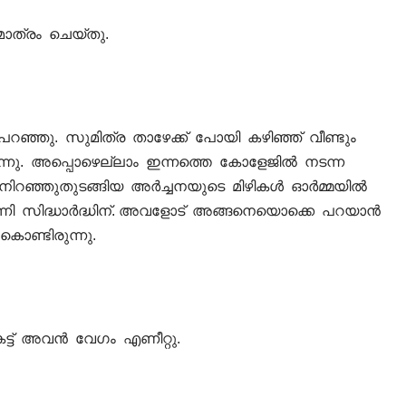
മാത്രം ചെയ്തു.
പറഞ്ഞു. സുമിത്ര താഴേക്ക് പോയി കഴിഞ്ഞ് വീണ്ടും
്നു. അപ്പൊഴെല്ലാം ഇന്നത്തെ കോളേജിൽ നടന്ന
. നിറഞ്ഞുതുടങ്ങിയ അർച്ചനയുടെ മിഴികൾ ഓർമ്മയിൽ
്നി സിദ്ധാർദ്ധിന്. അവളോട് അങ്ങനെയൊക്കെ പറയാൻ
ൊണ്ടിരുന്നു.
കേട്ട് അവൻ വേഗം എണീറ്റു.