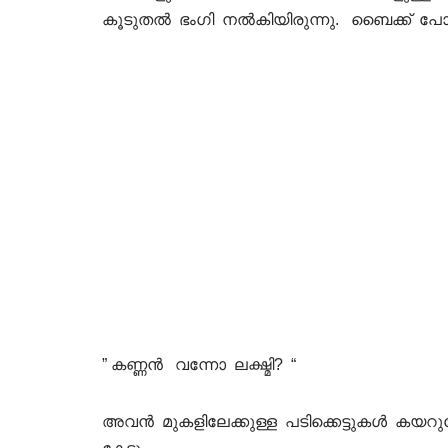
കൂടുതൽ ഭംഗി നൽകിയിരുന്നു. ബൈക്ക് പോർച്
” കണ്ണൻ വന്നോ ലക്ഷ്മി? “
അവൻ മുകളിലേക്കുള്ള പടിക്കെട്ടുകൾ കയറ