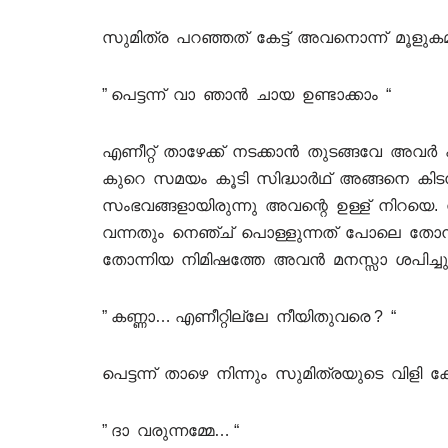
സുമിത്ര പറഞ്ഞത് കേട്ട് അവനൊന്ന് മൂളുക
” പെട്ടന്ന് വാ ഞാൻ ചായ ഉണ്ടാക്കാം “
എണീറ്റ് താഴേക്ക് നടക്കാൻ തുടങ്ങവേ അവർ 
കുറെ സമയം കൂടി സിദ്ധാർഥ് അങ്ങനെ കിടന
സംഭവങ്ങളായിരുന്നു അവന്റെ ഉള്ള് നിറയെ
വന്നതും നെഞ്ച് പൊള്ളുന്നത് പോലെ തോന
തോന്നിയ നിമിഷത്തേ അവൻ മനസ്സാ ശപിച്ചുക
” കണ്ണാ… എണീറ്റില്ലേ നീയിതുവരെ ? “
പെട്ടന്ന് താഴെ നിന്നും സുമിത്രയുടെ വിളി 
” ദാ വരുന്നമ്മേ… “