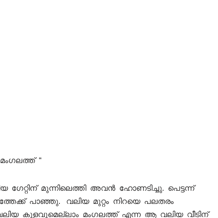
മംഗലത്ത് “
േറ്റിന് മുന്നിലെത്തി അവൻ ഹോണടിച്ചു. പെട്ടന്ന്
് അകത്തേക്ക് പാഞ്ഞു. വലിയ മുറ്റം നിറയെ പലതരം
വലിയ കുളവുമെല്ലാം മംഗലത്ത് എന്ന ആ വലിയ വീടിന്