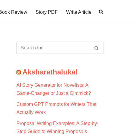
Book Review
Story PDF
Write Article
Aksharathalukal
AI Story Generator for Novelists: A
Game-Changer or Just a Gimmick?
Custom GPT Prompts for Writers That
Actually Work
Proposal Writing Examples: A Step-by-
Step Guide to Winning Proposals