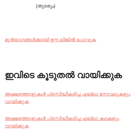
(തുടരും)
മുൻഭാഗങ്ങൾക്കായി ഈ ലിങ്കിൽ പോവുക
ഇവിടെ കൂടുതൽ വായിക്കുക
അക്ഷരത്താളുകൾ പ്രസിദ്ധീകരിച്ച എല്ലാ നോവലുകളും
വായിക്കുക
അക്ഷരത്താളുകൾ പ്രസിദ്ധീകരിച്ച എല്ലാ കഥകളും
വായിക്കുക