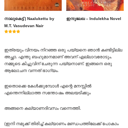
നാലുകെട്ട് | Naalukettu by
ഇന്ദുലേഖ – Indulekha Novel
M.T. Vasudevan Nair
Rated
5.00
out of 5
ഇത്രയും വിനയം നിറഞ്ഞ ഒരു പയ്യനെ ഞാൻ കണ്ടിട്ടില്ല
അച്ഛാ. എന്തു ബഹുമാനമാണ് അവന് എല്ലാവരോടും.
നമ്മുടെ കിച്ചുവിന് ചേരുന്ന പയ്യനാണ്. ഇങ്ങനെ ഒരു
ആലോചന വന്നത് ഭാഗ്യം.
ഇതൊക്കെ കേൾക്കുമ്പോൾ എന്റെ മനസ്സിൽ
എന്തെന്നില്ലാത്ത സന്തോഷം അലയടിക്കും
അങ്ങനെ കല്യാണദിവസം വന്നെത്തി.
(ഇനി നമുക്ക് തിരിച്ച് കല്യാണം മണ്ഡപത്തിലേക്ക് പോകാം