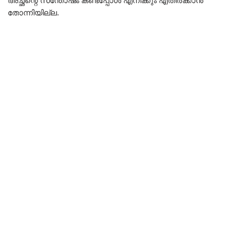
അച്ഛന്റെ സന്തോഷം കണ്ടപ്പോൾ എനിക്കും എതിർക്കാൻ
തോന്നിയില്ല.