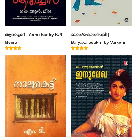
ആരാച്ചാര്‍ | Aarachar by K.R.
ബാല്യകാലസഖി |
Meera
Balyakalasakhi by Vaikom
Muhammad Basheer
Rated
Rated
4.50
4.60
out of 5
out of 5