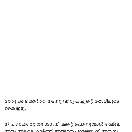
അതു കണ്ട കാർത്തി നടന്നു വന്നു കിച്ചുന്റെ തോളിലുടെ
കൈ ഇട്ടു.
നീ പിണക്കം ആണോടാ .നീ എന്റെ പൊന്നുമോൾ അല്ലേ
അതു അല്ലെ കാർത്തി അങ്ങനെ പറഞ്ഞേ. നീ അതിനു