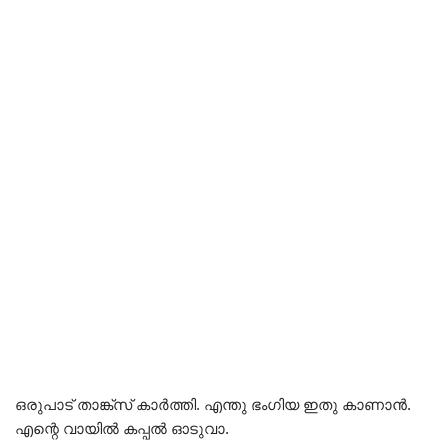
ഒരുപാട് താങ്ക്സ് കാർത്തി. എന്തു ഭംഗിയ ഇതു കാണാൻ.
എന്റെ വായിൽ കപ്പൽ ഓടുവാ.