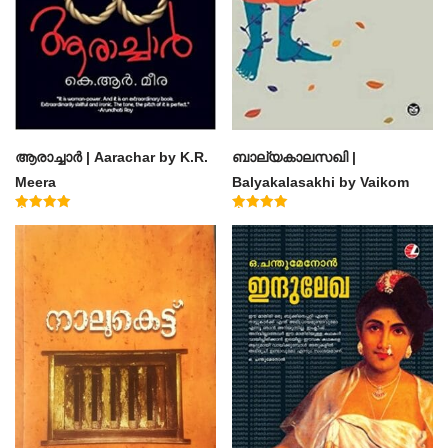
ആരാച്ചാര്‍ | Aarachar by K.R.
ബാല്യകാലസഖി |
Meera
Balyakalasakhi by Vaikom
Muhammad Basheer
Rated
Rated
4.50
4.60
out of 5
out of 5