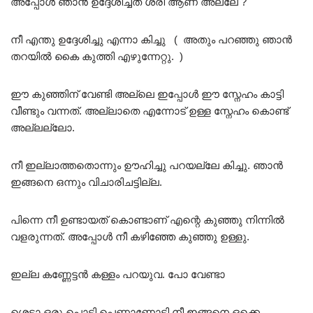
അപ്പോൾ ഞാൻ ഉദ്ദേശിച്ചത് ശരി ആണ് അല്ലേ ?
നീ എന്തു ഉദ്ദേശിച്ചു എന്നാ കിച്ചു ( അതും പറഞ്ഞു ഞാൻ
തറയിൽ കൈ കുത്തി എഴുന്നേറ്റു. )
ഈ കുഞ്ഞിന് വേണ്ടി അല്ലെ ഇപ്പോൾ ഈ സ്നേഹം കാട്ടി
വീണ്ടും വന്നത്. അല്ലാതെ എന്നോട് ഉള്ള സ്നേഹം കൊണ്ട്
അല്ലല്ലോ.
നീ ഇല്ലാത്തതൊന്നും ഊഹിച്ചു പറയല്ലേ കിച്ചു. ഞാൻ
ഇങ്ങനെ ഒന്നും വിചാരിചട്ടില്ല.
പിന്നെ നീ ഉണ്ടായത് കൊണ്ടാണ് എന്റെ കുഞ്ഞു നിന്നിൽ
വളരുന്നത്. അപ്പോൾ നീ കഴിഞ്ഞേ കുഞ്ഞു ഉള്ളു.
ഇല്ല കണ്ണേട്ടൻ കള്ളം പറയുവ. പോ വേണ്ടാ
ശെടാ ഒരു പൊട്ടി പെണ്ണാണോടി നീ.ഇങ്ങനെ ഒക്കെ