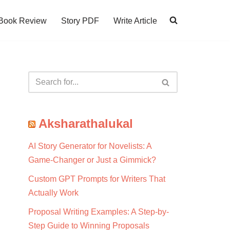
Book Review
Story PDF
Write Article
Aksharathalukal
AI Story Generator for Novelists: A
Game-Changer or Just a Gimmick?
Custom GPT Prompts for Writers That
Actually Work
Proposal Writing Examples: A Step-by-
Step Guide to Winning Proposals