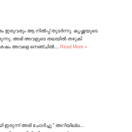
 ഇരുവരും ആ നിൽപ്പ് തുടർന്നു. കൃഷ്ണയുടെ
യിരുന്നു. അഭി അവളുടെ തലയിൽ തഴുകി
നു ശേഷം അവളെ നെഞ്ചിൽ…
Read More »
യി ഇരുന്ന് അഭി ചോദിച്ചു ” അറിയില്ല…