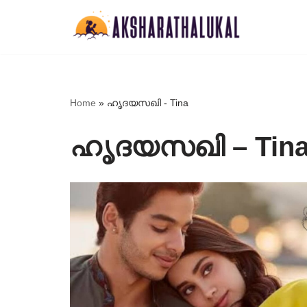
Skip
to
content
Home
»
ഹൃദയസഖി - Tina
ഹൃദയസഖി – Tin