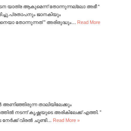
്ഥാടന യാത്ര ആകുമെന്ന് തോന്നുന്നല്ലോ അഭീ “
ിച്ചു.പ്രതാപനും ജാനകിയും
ങനെയാ തോന്നുന്നത് ” അരിരുദ്ധും…
Read More
ൽ അണിഞ്ഞിരുന്ന താലിയിലേക്കും
തിൽ നടന്ന് കൃഷ്ണയുടെ അരികിലേക്ക് എത്തി. ”
 നേർക്ക് വിരൽ ചൂണ്ടി…
Read More »