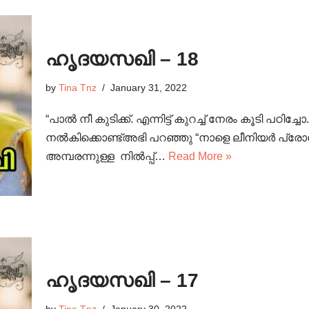
ഹൃദയസഖി – 18
by
Tina Tnz
January 31, 2022
“പാൽ നീ കുടിക്ക്. എന്നിട്ട് കുറച്ച് നേരം കൂടി പഠ
നൽകിക്കൊണ്ട്അഭി പറഞ്ഞു “നാളെ ലീനിയർ പ്രോഗ
അമ്പരന്നുള്ള നിൽപ്പ്…
Read More »
ഹൃദയസഖി – 17