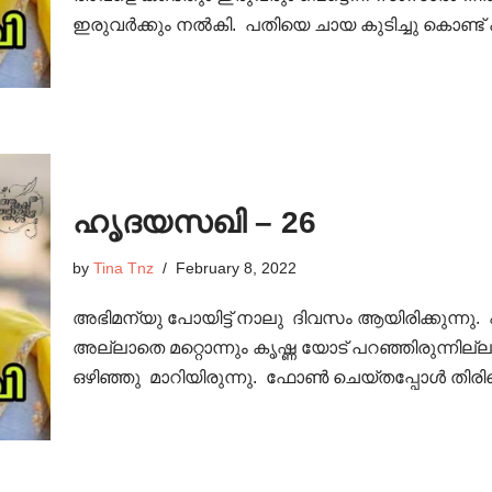
ഇരുവർക്കും നൽകി. പതിയെ ചായ കുടിച്ചു കൊണ്ട
ഹൃദയസഖി – 26
by
Tina Tnz
February 8, 2022
അഭിമന്യു പോയിട്ട് നാലു ദിവസം ആയിരിക്കുന്നു
അല്ലാതെ മറ്റൊന്നും കൃഷ്ണ യോട് പറഞ്ഞിരുന്നില
ഒഴിഞ്ഞു മാറിയിരുന്നു. ഫോൺ ചെയ്തപ്പോൾ തി