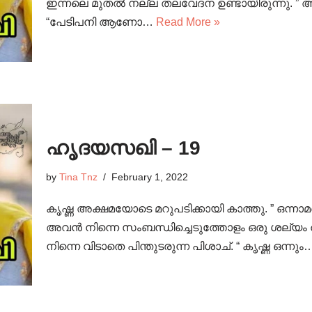
ഇന്നലെ മുതൽ നല്ല തലവേദന ഉണ്ടായിരുന്നു. ”
“പേടിപനി ആണോ…
Read More »
ഹൃദയസഖി – 19
by
Tina Tnz
February 1, 2022
കൃഷ്ണ അക്ഷമയോടെ മറുപടിക്കായി കാത്തു. ” ഒന്നാമത
അവൻ നിന്നെ സംബന്ധിച്ചെടുത്തോളം ഒരു ശല്യം ത
നിന്നെ വിടാതെ പിന്തുടരുന്ന പിശാച്. “ കൃഷ്ണ ഒന്നു