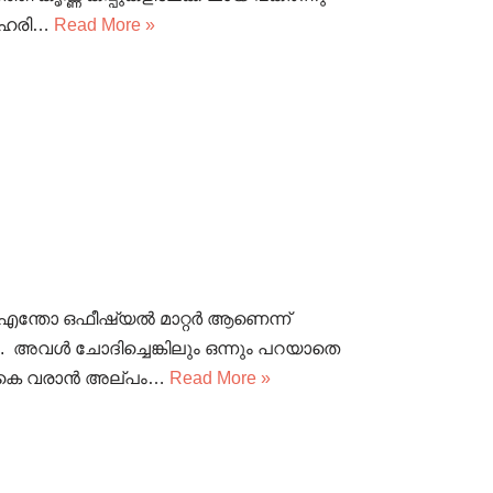
് ഹരി…
Read More »
. എന്തോ ഒഫീഷ്യൽ മാറ്റർ ആണെന്ന്
്ല. അവൾ ചോദിച്ചെങ്കിലും ഒന്നും പറയാതെ
രികെ വരാൻ അല്പം…
Read More »