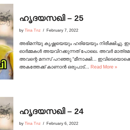
ഹൃദയസഖി – 25
by
Tina Tnz
February 7, 2022
അഭിമന്യു കൃഷ്ണയെയും ഹരിയേയും നിരീക്ഷിച്ചു
ഓർമ്മകൾ അയവിറക്കുന്നത് പോലെ. അവർ മാത്രമായ
അവന്റെ മനസ് പറഞ്ഞു “മീനാക്ഷി… ഇവിടെയൊക്കെ
അകത്തേക്ക് കാണാൻ ഒരുപാട്…
Read More »
ഹൃദയസഖി – 24
by
Tina Tnz
February 6, 2022