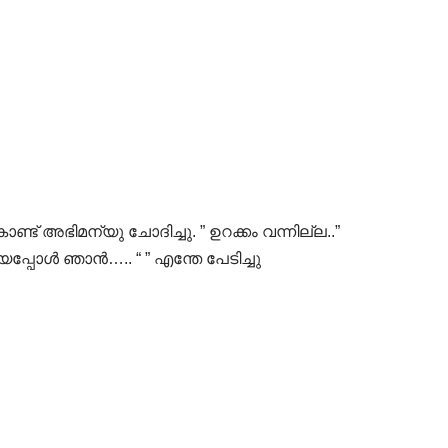
്ട് അഭിമന്യു ചോദിച്ചു. ” ഉറക്കം വന്നില്ല..”
്പോൾ ഞാൻ….. “ ” എന്തേ പേടിച്ചു