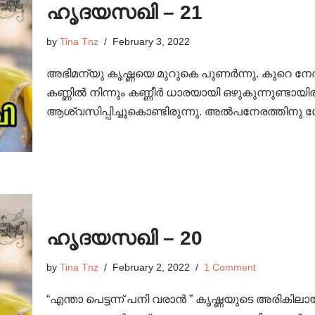
ഹൃദയസഖി – 21
by
Tina Tnz
February 3, 2022
അഭിമന്യു കൃഷ്ണയെ മുറുകെ പുണർന്നു. കുറെ നേരം
കണ്ണിൽ നിന്നും കണ്ണീർ ധാരയായി ഒഴുകുന്നുണ്ടാ
ആശ്വസിപ്പിച്ചുകൊണ്ടിരുന്നു. അൽപനേരത്തി
ഹൃദയസഖി – 20
by
Tina Tnz
February 2, 2022
1 Comment
“എന്താ പെട്ടന്ന് പനി വരാൻ ” കൃഷ്ണയുടെ അരികിലാ