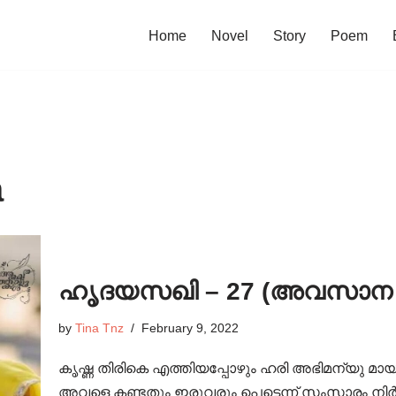
Home
Novel
Story
Poem
a
ഹൃദയസഖി – 27 (അവസാന 
by
Tina Tnz
February 9, 2022
കൃഷ്ണ തിരികെ എത്തിയപ്പോഴും ഹരി അഭിമന്യു മ
അവളെ കണ്ടതും ഇരുവരും പെട്ടെന്ന് സംസാരം നിർത്