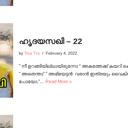
ഹൃദയസഖി – 22
by
Tina Tnz
February 4, 2022
” നീ ഉറങ്ങിയില്ലായിരുന്നോ “ അകത്തേക്ക് കയറി കൊണ
” അതെന്താ” ” അഭിയേട്ടൻ വരാൻ ഇത്രയും വൈകിയപ
പോയോ.”…
Read More »