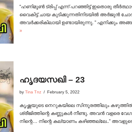
“ഹണിമൂൺ ട്രിപ്പ്‌ എന്ന് പറഞ്ഞിട്ട് ഇതൊരു തീർത
വൈകിട്ട് ചായ കുടിക്കുന്നതിനിടയിൽ അർജുൻ ചോദ
അവർക്കരികിലായി ഉണ്ടായിരുന്നു. ” എനിക്കും അങ്
»
ഹൃദയസഖി – 23
by
Tina Tnz
February 5, 2022
കൃഷ്ണയുടെ നെറുകയിലെ സിന്ദൂരത്തിലും കഴുത്തി
ശ്രീജിത്തിന്റെ കണ്ണുകൾ നീണ്ടു. അവൻ വളരെ വേഗത്
നിന്റെ… നിന്റെ കല്യാണം കഴിഞ്ഞല്ലേ..” അവളുടെ