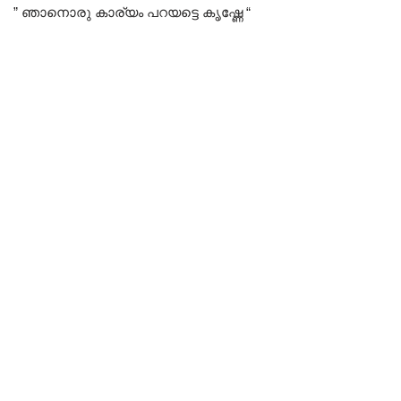
” ഞാനൊരു കാര്യം പറയട്ടെ കൃഷ്ണേ “