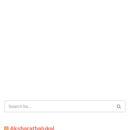
Aksharathalukal