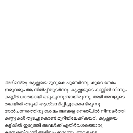
അഭിമന്യു കൃഷ്ണയെ മുറുകെ പുണർന്നു. കുറെ നേരം
ഇരുവരും ആ നിൽപ്പ് തുടർന്നു. കൃഷ്ണയുടെ കണ്ണിൽ നിന്നും
കണ്ണീർ ധാരയായി ഒഴുകുന്നുണ്ടായിരുന്നു. അഭി അവളുടെ
തലയിൽ തഴുകി ആശ്വസിപ്പിച്ചുകൊണ്ടിരുന്നു.
അൽപനേരത്തിനു ശേഷം അവളെ നെഞ്ചിൽ നിന്നടർത്തി
കണ്ണുകൾ തുടച്ചുകൊണ്ട് മുറിയിലേക്ക് കയറി. കൃഷ്ണയെ
കട്ടിലിൽ ഇരുത്തി അവൾക്ക് എതിർവശത്തൊരു
കസേരയിലായി അഭിയും ഇരുന്നു. അവളുടെ