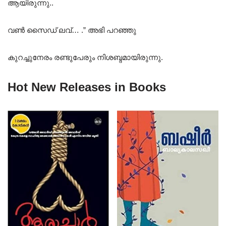
ആയിരുന്നു..
വൺ സൈഡ് ലവ്… .” അഭി പറഞ്ഞു
കുറച്ചുനേരം രണ്ടുപേരും നിശബ്ദമായിരുന്നു.
Hot New Releases in Books