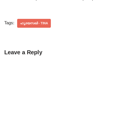
Tags:
ഹൃദയസഖി - TINA
Leave a Reply