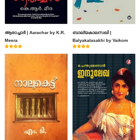
ആരാച്ചാര്‍ | Aarachar by K.R.
ബാല്യകാലസഖി |
Meera
Balyakalasakhi by Vaikom
Muhammad Basheer
Rated
Rated
4.50
4.60
out of 5
out of 5