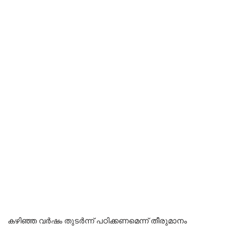
കഴിഞ്ഞ വർഷം തുടർന്ന് പഠിക്കണമെന്ന് തീരുമാനം