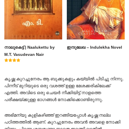
നാലുകെട്ട് | Naalukettu by
ഇന്ദുലേഖ – Indulekha Novel
M.T. Vasudevan Nair
Rated
5.00
out of 5
കൃഷ്ണ കുറച്ചുനേരം ആ ബുക്കുകളും കയ്യിൽ പിടിച്ചു നിന്നു.
പിന്നീട് മുറിയുടെ ഒരു വശത്ത് ഉള്ള മേശക്കരികിലേക്ക്
എത്തി. അവിടെ ഒരു ചെയർ നീക്കിയിട്ട് നാളത്തെ
പരീക്ഷയ്ക്കുള്ള ഭാഗങ്ങൾ നോക്കിക്കൊണ്ടിരുന്നു.
അഭിമന്യു കുളികഴിഞ്ഞ് ഇറങ്ങിയപ്പോൾ കൃഷ്ണ നല്ല
പഠിത്തത്തിൽ ആണ്. കുറച്ചുനേരം അവൻ അവളെ നോക്കി
നിന്നു. പിന്നെ ശബ്ദമുണ്ടാക്കാതെ ഇറങ്ങി വാതിൽ