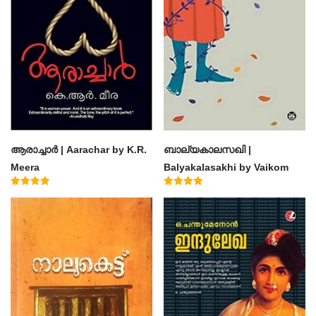
ആരാച്ചാര്‍ | Aarachar by K.R.
ബാല്യകാലസഖി |
Meera
Balyakalasakhi by Vaikom
Muhammad Basheer
Rated
Rated
4.50
4.60
out of 5
out of 5