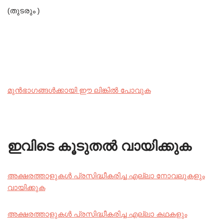
(തുടരും )
മുൻഭാഗങ്ങൾക്കായി ഈ ലിങ്കിൽ പോവുക
ഇവിടെ കൂടുതൽ വായിക്കുക
അക്ഷരത്താളുകൾ പ്രസിദ്ധീകരിച്ച എല്ലാ നോവലുകളും
വായിക്കുക
അക്ഷരത്താളുകൾ പ്രസിദ്ധീകരിച്ച എല്ലാ കഥകളും