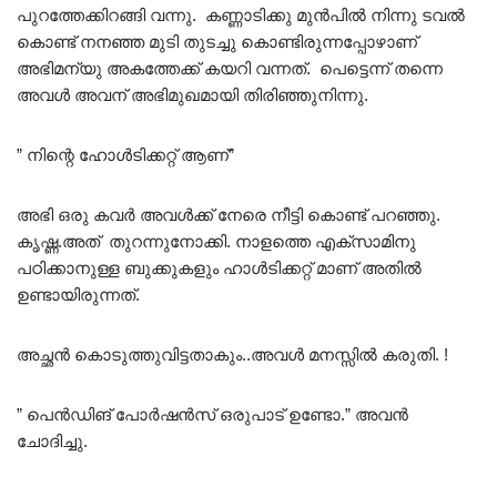
പുറത്തേക്കിറങ്ങി വന്നു. കണ്ണാടിക്കു മുൻപിൽ നിന്നു ടവൽ
കൊണ്ട് നനഞ്ഞ മുടി തുടച്ചു കൊണ്ടിരുന്നപ്പോഴാണ്
അഭിമന്യു അകത്തേക്ക് കയറി വന്നത്. പെട്ടെന്ന് തന്നെ
അവൾ അവന് അഭിമുഖമായി തിരിഞ്ഞുനിന്നു.
” നിന്റെ ഹോൾടിക്കറ്റ് ആണ്”
അഭി ഒരു കവർ അവൾക്ക് നേരെ നീട്ടി കൊണ്ട് പറഞ്ഞു.
കൃഷ്ണ.അത് തുറന്നുനോക്കി. നാളത്തെ എക്സാമിനു
പഠിക്കാനുള്ള ബുക്കുകളും ഹാൾടിക്കറ്റ് മാണ് അതിൽ
ഉണ്ടായിരുന്നത്.
അച്ഛൻ കൊടുത്തുവിട്ടതാകും..അവൾ മനസ്സിൽ കരുതി. !
” പെൻഡിങ് പോർഷൻസ് ഒരുപാട് ഉണ്ടോ.” അവൻ
ചോദിച്ചു.