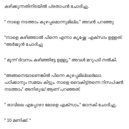
കഴിക്കുന്നതിനിടയിൽ പ്രതാപൻ ചോദിച്ചു.
” നാളെ നടത്താം കുഴപ്പമൊന്നുമില്ല.” അവൻ പറഞ്ഞു
“നാളെ കഴിഞ്ഞാൽ പിന്നെ എന്നാ കൃഷ്ണേ എക്സാം ഉള്ളത്.
“അർജുൻ ചോദിച്ചു
” മൂന്ന് ദിവസം കഴിഞ്ഞിട്ടേ ഉള്ളൂ.” അവൾ മറുപടി നൽകി.
“അങ്ങനെയാണെങ്കിൽ പിന്നെ കുഴപ്പമില്ലല്ലോ.
പഠിക്കാനും സമയം കിട്ടും. നാളെ വൈകിട്ട്തന്നെ റിസപ്ഷൻ
നടത്താം” അനിരുദ്ധ് ആണ് പറഞ്ഞത്.
” രാവിലെ എപ്പോഴാ മോളെ എക്സാം.” ജാനകി ചോദിച്ചു.
” 10 മണിക്ക്. “