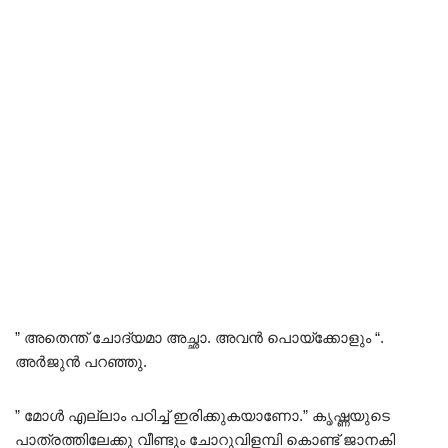
” അതെന്ത് ചോദ്യമാ അച്ഛാ. അവൻ പൊയ്ക്കോളും “.
അർജുൻ പറഞ്ഞു.
” മോൾ എല്ലാം പഠിച്ച് ഇരിക്കുകയാണോ.” കൃഷ്ണയുടെ
പാത്രത്തിലേക്കു വീണ്ടും ചോറുവിളമ്പി കൊണ്ട് ജാനകി