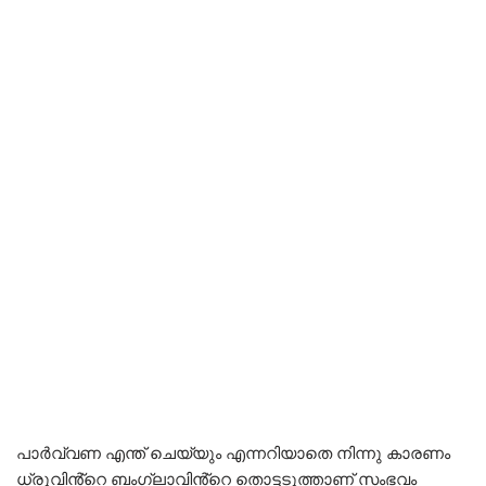
പാർവ്വണ എന്ത് ചെയ്യും എന്നറിയാതെ നിന്നു കാരണം
ധ്രുവിൻ്റെ ബംഗ്ലാവിൻ്റെ തൊട്ടടുത്താണ് സംഭവം