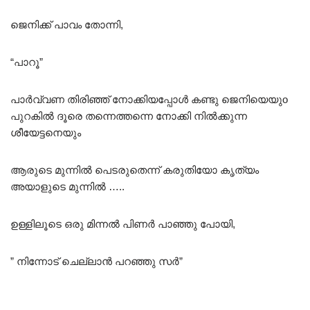
ജെനിക്ക് പാവം തോന്നി,
“പാറൂ”
പാർവ്വണ തിരിഞ്ഞ് നോക്കിയപ്പോൾ കണ്ടു ജെനിയെയുo
പുറകിൽ ദൂരെ തന്നെത്തന്നെ നോക്കി നിൽക്കുന്ന
ശീയേട്ടനെയും
ആരുടെ മുന്നിൽ പെടരുതെന്ന് കരുതിയോ കൃത്യം
അയാളുടെ മുന്നിൽ …..
ഉള്ളിലൂടെ ഒരു മിന്നൽ പിണർ പാഞ്ഞു പോയി,
” നിന്നോട് ചെല്ലാൻ പറഞ്ഞു സർ”