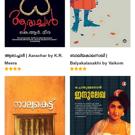
ആരാച്ചാര്‍ | Aarachar by K.R.
ബാല്യകാലസഖി |
Meera
Balyakalasakhi by Vaikom
Muhammad Basheer
Rated
Rated
4.50
4.60
out of 5
out of 5