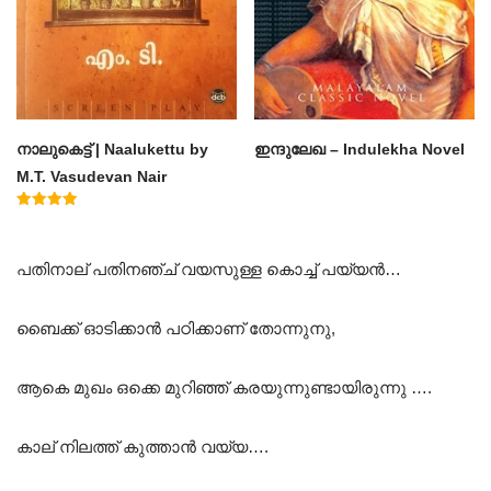
നാലുകെട്ട് | Naalukettu by
ഇന്ദുലേഖ – Indulekha Novel
M.T. Vasudevan Nair
Rated
5.00
out of 5
പതിനാല് പതിനഞ്ച് വയസുള്ള കൊച്ച് പയ്യൻ…
ബൈക്ക് ഓടിക്കാൻ പഠിക്കാണ് തോന്നുനു,
ആകെ മുഖം ഒക്കെ മുറിഞ്ഞ് കരയുന്നുണ്ടായിരുന്നു ….
കാല് നിലത്ത് കുത്താൻ വയ്യ….