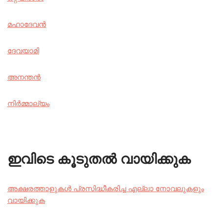
മഹാദേവൻ
ദേവയാമി
അനന്തൻ
നിർമ്മാല്യം
ഇവിടെ കൂടുതൽ വായിക്കുക
അക്ഷരത്താളുകൾ പ്രസിദ്ധീകരിച്ച എല്ലാ നോവലുകളും
വായിക്കുക