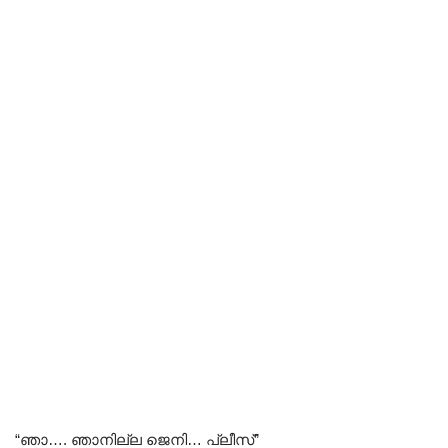
“ഞാ…. ഞാനില്ല ജെനി… പ്ലീസ്”