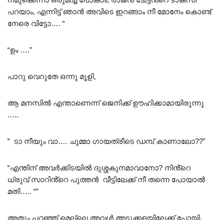
പറയാം, എന്നിട്ട് ഞാൻ അവിടെ ഇറങ്ങാം നീ മോനേം കൊണ്ട്
നേരെ വിട്ടോ…. “
“ഉം ….”
പാറു വെറുതേ ഒന്നു മൂളി,
ആ മനസിൽ എന്താണെന്ന് ജെനിക്ക് ഊഹിക്കാമായിരുന്നു
…..
” ടാ നീയും വാ…. ചുമ്മാ ഗായത്രീടെ ഡമ്പ് കാണാലോ??”
“എന്തിന് അവർക്കിടയിൽ ദുശ്ശകുനമാവാനോ? നിൻ്റെ
ധ്രുവ് സാറിൻ്റെ പുത്തൻ വീട്ടിലേക്ക് നീ തന്നെ പോയാൽ
മതി….. “”
അതും പറഞ്ഞ് മെല്ലെ അവൾ അടുക്കളയിലേക്ക് പോയി,