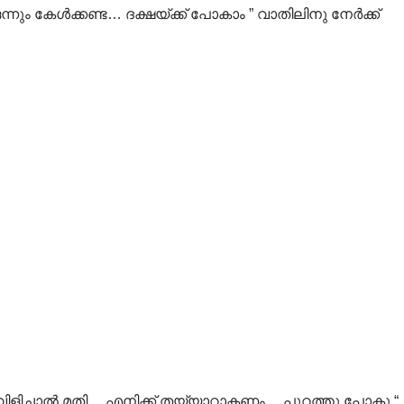
്നും കേൾക്കണ്ട… ദക്ഷയ്ക്ക് പോകാം ” വാതിലിനു നേർക്ക്
ളിച്ചാൽ മതി… എനിക്ക് തയ്യാറാകണം… പുറത്തു പോകൂ “