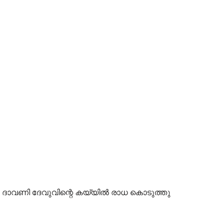
ള്ള ദാവണി ദേവുവിന്റെ കയ്യിൽ രാധ കൊടുത്തു