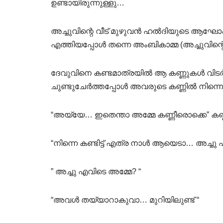
ഉണ്ടായിരുന്നുള്ളു…
അച്ചുവിന്റെ വീട് മുഴുവൻ ഹൽദിയുടെ ആഘ
എത്തിയപ്പോൾ തന്നെ അംബികാമ്മ (അച്ചുവിന്റ
ദേവുവിനെ കണ്ടമാത്രയിൽ ആ കണ്ണുകൾ വിടർന്ന
ചുണ്ടുചേർത്തപ്പോൾ അവരുടെ കണ്ണിൽ നിന്നൊ
“അയ്യേ… ഇതെന്താ അമ്മേ കണ്ണീരൊക്കെ” കണ്ണീ
“നിന്നെ കണ്ടിട്ട് എത്ര നാൾ ആയെടാ… അച്ചു എ
” അച്ചു എവിടെ അമ്മേ? “
“അവൾ തയ്യാറാകുവാ… മുറിയിലുണ്ട് “