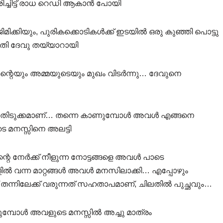
ിച്ചിട്ട് രാധ റെഡി ആകാൻ പോയി
ിക്കിയും, പുരികക്കൊടികൾക്ക് ഇടയിൽ ഒരു കുഞ്ഞി പൊട്ടു
ഴുതി ദേവു തയ്യാറായി
ഛന്റെയും അമ്മയുടെയും മുഖം വിടർന്നു… ദേവുനെ
്ള തിടുക്കമാണ്… തന്നെ കാണുമ്പോൾ അവൾ എങ്ങനെ
െ മനസ്സിനെ അലട്ടി
്റെ നേർക്ക് നീളുന്ന നോട്ടങ്ങളെ അവൾ പാടെ
ൽ വന്ന മാറ്റങ്ങൾ അവൾ മനസിലാക്കി… എപ്പോഴും
ന് തന്നിലേക്ക് വരുന്നത് സഹതാപമാണ്, ചിലതിൽ പുച്ഛവും…
ുമ്പോൾ അവളുടെ മനസ്സിൽ അച്ചു മാത്രം