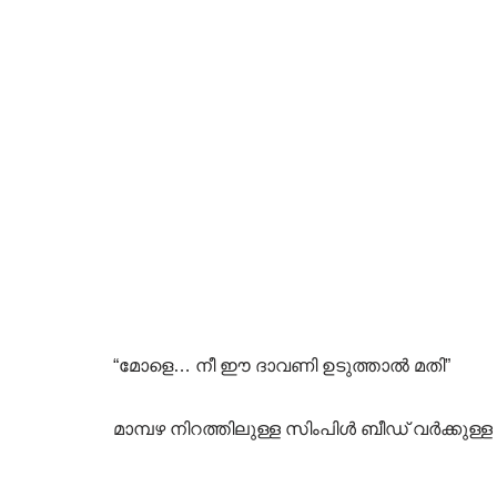
“മോളെ… നീ ഈ ദാവണി ഉടുത്താൽ മതി”
മാമ്പഴ നിറത്തിലുള്ള സിംപിൾ ബീഡ്‌ വർക്കു