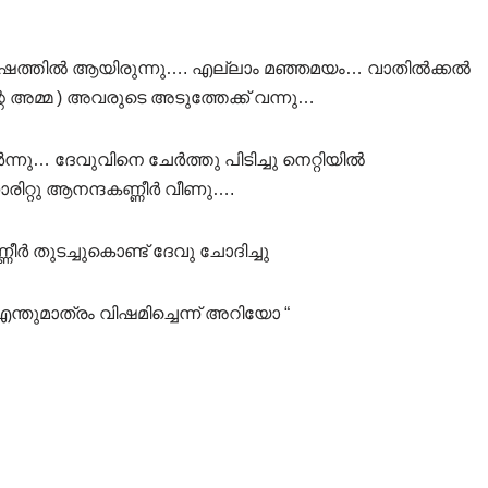
ോഷത്തിൽ ആയിരുന്നു…. എല്ലാം മഞ്ഞമയം… വാതിൽക്കൽ
െ അമ്മ ) അവരുടെ അടുത്തേക്ക് വന്നു…
ു… ദേവുവിനെ ചേർത്തു പിടിച്ചു നെറ്റിയിൽ
രിറ്റു ആനന്ദകണ്ണീർ വീണു….
ർ തുടച്ചുകൊണ്ട് ദേവു ചോദിച്ചു
ന്തുമാത്രം വിഷമിച്ചെന്ന് അറിയോ “