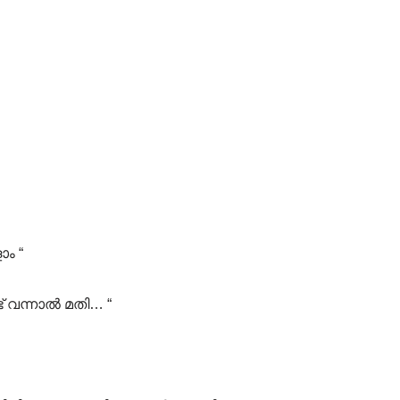
ാം “
് വന്നാൽ മതി… “