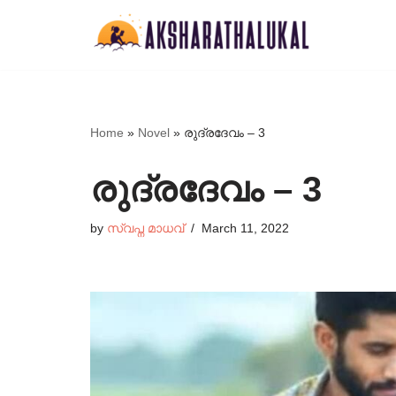
Skip
to
content
Home
»
Novel
»
രുദ്രദേവം – 3
രുദ്രദേവം – 3
by
സ്വപ്ന മാധവ്
March 11, 2022