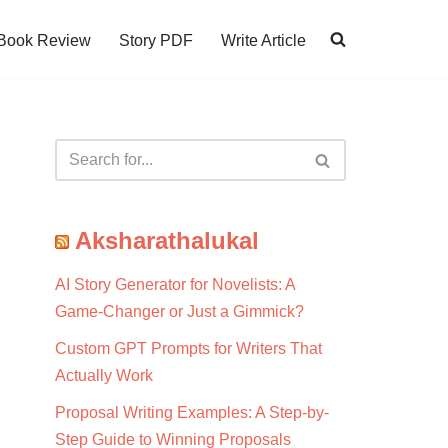
Book Review
Story PDF
Write Article
Aksharathalukal
AI Story Generator for Novelists: A
Game-Changer or Just a Gimmick?
Custom GPT Prompts for Writers That
Actually Work
Proposal Writing Examples: A Step-by-
Step Guide to Winning Proposals