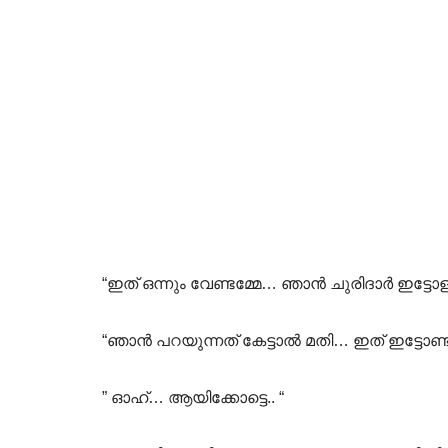
“ഇത് ഒന്നും വേണ്ടമ്മേ… ഞാൻ ചുരിദാർ ഇട്ടോള
“ഞാൻ പറയുന്നത് കേട്ടാൽ മതി… ഇത് ഇട്ടോണ്ട
” ഓഹ്… ആയിക്കോട്ടെ.. “