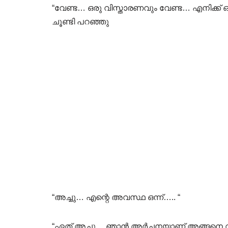
“വേണ്ട… ഒരു വിസ്താരണവും വേണ്ട… എനിക്ക് ഒന
ചൂണ്ടി പറഞ്ഞു
“അച്ചു… എന്റെ അവസ്ഥ ഒന്ന്….. “
“ഏത് അച്ചു… ഞാൻ അർച്ചനയാണ് അങ്ങനെ വി