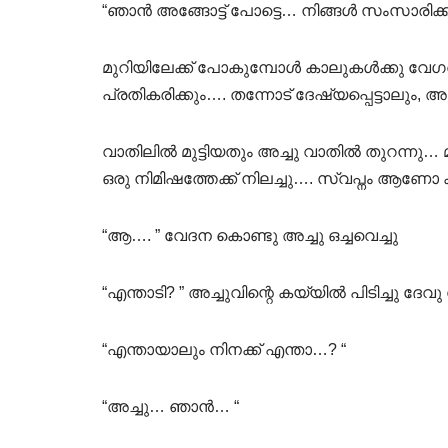
“ഞാൻ അങ്ങോട്ട് പോട്ടെ… നിങ്ങൾ സംസാരിക്ക്‌
മുറിയിലേക്ക് പോകുമ്പോൾ കാലുകൾക്കു വേ
പ്രതികരിക്കും…. തന്നോട് ദേഷ്യപ്പെട്ടാലും, 
വാതിലിൽ മുട്ടിയതും അച്ചു വാതിൽ തുറന്നു… 
ഒരു നിമിഷത്തേക്ക് നിലച്ചു…. സ്വപ്നം ആണ
“ആ…. ” വേദന കൊണ്ടു അച്ചു ഒച്ചവെച്ചു
“എന്താടി? ” അച്ചുവിന്റെ കയ്യിൽ പിടിച്ചു ദേവു
“എന്തായാലും നിനക്ക് എന്താ…? “
“അച്ചു… ഞാൻ… “