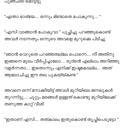
പുഞ്ചിരി മൊട്ടിട്ടു
“എന്താ ഭാര്യേ… ഒന്നും മിണ്ടാതെ പോകുന്നു… “
“എസി വാങ്ങാൻ പോകുവാ ” പുച്ഛിച്ചു പറഞ്ഞുകൊണ്ട്
അവൾ നടന്നതും ഒന്നുടെ അവളെ മുറുക്കെ പിടിച്ചു
“ഞാൻ വെറുതെ പറഞ്ഞതല്ലേ പൊന്നെ… നീ അതിനു
ഇങ്ങനെ മുഖം വീർപ്പിച്ചാലോ… രുദ്രൻ എല്ലാം അറിഞ്ഞു
വളർന്നതാ… ഇതൊന്നും എനിക്ക് ഇഷ്ടകേടല്ല… അത്
ആലോചിച്ചു ഈ തല പുകയ്യ്കണ്ട “
അവനെ ഒന്ന് നോക്കിയിട്ട് അവൾ മുറിയിലെ ജനലുകൾ
തുറന്നിട്ടു… ചുറ്റും മരങ്ങൾ ഉള്ളത് കൊണ്ടു മുറിയിലേക്ക്
തണുത്ത കാറ്റ് വീശി
“ഇതാണ് എസി… തത്കാലം ഇതുകൊണ്ട് തൃപ്തിപെടുട്ടോ “