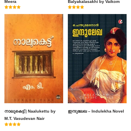
Meera
Balyakalasakhi by Vaikom
Muhammad Basheer
Rated
Rated
4.50
4.60
out of 5
out of 5
നാലുകെട്ട് | Naalukettu by
ഇന്ദുലേഖ – Indulekha Novel
M.T. Vasudevan Nair
Rated