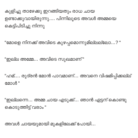
കുളിച്ചു താഴേക്കു ഇറങ്ങിയതും രാധ ചായ
ഉണ്ടാക്കുവായിരുന്നു…. പിന്നിലൂടെ അവൾ അമ്മയെ
കെട്ടിപിടിച്ചു നിന്നു
“മോളെ നിനക്ക് അവിടെ കുഴപ്പമൊന്നുമില്ലല്ലോ…? “
“ഇല്ല അമ്മേ… അവിടെ സുഖമാണ് “
“ഹമ്…. രുദ്രൻ മോൻ പാവമാണ്… അവനെ വിഷമിപ്പിക്കല്ല്
മോൾ “
“ഇല്ലന്നെ… അമ്മ ചായ എടുക്ക്… ഞാൻ ഏട്ടന് കൊണ്ടു
കൊടുത്തിട്ട് വരാം “
അവൾ ചായയുമായി മുകളിലേക്ക് പോയി…