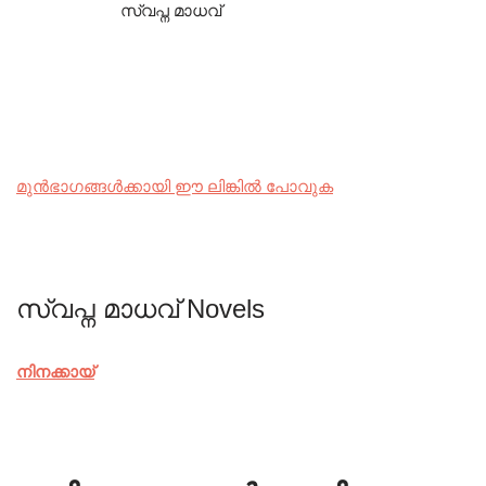
സ്വപ്ന മാധവ്
മുൻഭാഗങ്ങൾക്കായി ഈ ലിങ്കിൽ പോവുക
സ്വപ്ന മാധവ് Novels
നിനക്കായ്