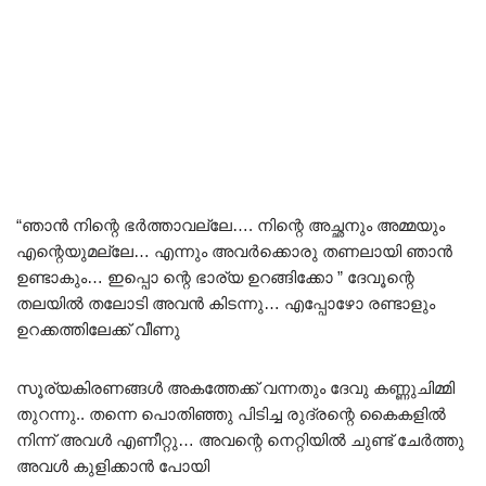
“ഞാൻ നിന്റെ ഭർത്താവല്ലേ…. നിന്റെ അച്ഛനും അമ്മയും
എന്റെയുമല്ലേ… എന്നും അവർക്കൊരു തണലായി ഞാൻ
ഉണ്ടാകും… ഇപ്പൊ ന്റെ ഭാര്യ ഉറങ്ങിക്കോ ” ദേവൂന്റെ
തലയിൽ തലോടി അവൻ കിടന്നു… എപ്പോഴോ രണ്ടാളും
ഉറക്കത്തിലേക്ക് വീണു
സൂര്യകിരണങ്ങൾ അകത്തേക്ക് വന്നതും ദേവു കണ്ണുചിമ്മി
തുറന്നു.. തന്നെ പൊതിഞ്ഞു പിടിച്ച രുദ്രന്റെ കൈകളിൽ
നിന്ന് അവൾ എണീറ്റു… അവന്റെ നെറ്റിയിൽ ചുണ്ട് ചേർത്തു
അവൾ കുളിക്കാൻ പോയി