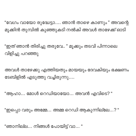
“വേഗം വായോ രുദ്ധേട്ടാ…. ഞാൻ താഴെ കാണും ” അവന്റെ
മൂക്കിൻ തുമ്പിൽ കുഞ്ഞുകടി നൽകി അവൾ താഴേക്ക് ഓടി
“ഇത് ഞാൻ തിരിച്ചു തരുവേ.. ” മൂക്കും തടവി പിന്നാലെ
വിളിച്ചു പറഞ്ഞു
അവൾ താഴേക്കു എത്തിയതും മായയും ദേവകിയും ഭക്ഷണം
ടേബിളിൽ എടുത്തു വച്ചിരുന്നു….
“ആഹാ… മോൾ റെഡിയായോ… അവൻ എവിടെ? “
“ഇപ്പൊ വരും അമ്മേ… അമ്മ റെഡി ആകുന്നില്ലേ…? “
“ഞാനില്ല… നിങ്ങൾ പോയിട്ട് വാ… “