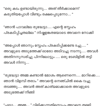
“ഒരു കടം ഉണ്ടായിരുന്നു… അത് തീർക്കാമെന്ന്
കരുതിയപ്പോൾ വീണ്ടും രക്ഷപ്പെടുന്നോ… “
“ഞാൻ പാവല്ലേ രുദ്ധേട്ടാ…. എന്റെ സ്നേഹം
പ്രകടിപ്പിച്ചതല്ലേ ” നിഷ്കളങ്കതയോടെ അവനെ നോക്കി
“അപ്പോൾ ഞാനും സ്നേഹം പ്രകടിപ്പിക്കണ്ടേ ദച്ചു…. ”
അവളുടെ അടുത്തേക്ക് ഓരോ അടിവച്ചു നടന്നു…. അവൾ
അതിനനുസരിച്ചു പിന്നിലോട്ടും …. ഒരു ടേബിളിൽ തട്ടി
അവൾ നിന്നു…
“രുദ്ധേട്ടാ അമ്മ കണ്ടാൽ മോശം ആണെന്നെ…. മാറിക്കെ….
ഞാൻ വിളമ്പി തരാം ” അവന്റെ നെഞ്ചിൽ കൈ വച്ചു
തടഞ്ഞു…. അവൻ അത് കാര്യമാക്കാതെ അവളുടെ
അടുത്തേക്ക് നീങ്ങി
“ഏട്ടാ… അമ്മ… ” വിളിക്കുന്നതിനൊപ്പം അവനെ തള്ളി