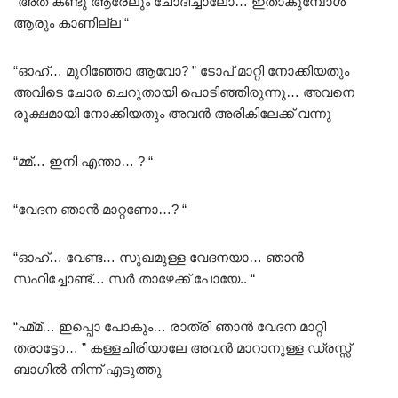
“അത് കണ്ടു ആരേലും ചോദിച്ചാലോ… ഇതാകുമ്പോൾ
ആരും കാണില്ല “
“ഓഹ്… മുറിഞ്ഞോ ആവോ? ” ടോപ് മാറ്റി നോക്കിയതും
അവിടെ ചോര ചെറുതായി പൊടിഞ്ഞിരുന്നു… അവനെ
രൂക്ഷമായി നോക്കിയതും അവൻ അരികിലേക്ക് വന്നു
“മ്മ്… ഇനി എന്താ… ? “
“വേദന ഞാൻ മാറ്റണോ…? “
“ഓഹ്… വേണ്ട… സുഖമുള്ള വേദനയാ… ഞാൻ
സഹിച്ചോണ്ട്… സർ താഴേക്ക് പോയേ.. “
“ഹ്മ്മ്… ഇപ്പൊ പോകും… രാത്രി ഞാൻ വേദന മാറ്റി
തരാട്ടോ… ” കള്ളചിരിയാലേ അവൻ മാറാനുള്ള ഡ്രസ്സ്‌
ബാഗിൽ നിന്ന് എടുത്തു