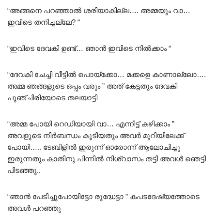
“അങ്ങനെ പറഞ്ഞാൽ ശരിയാകില്ല…. അമ്മയും വാ…
ഇവിടെ തനിച്ചല്ലേ? “
“ഇവിടെ ദേവകി ഉണ്ട്… ഞാൻ ഇവിടെ നിൽക്കാം “
“ദേവകി ചേച്ചി വീട്ടിൽ പൊയ്ക്കോ… മക്കളെ കാണാല്ലോ….
അമ്മ ഞങ്ങളുടെ ഒപ്പം വരും ” അത് കേട്ടതും ദേവകി
പുഞ്ചിരിയോടെ തലയാട്ടി
“അമ്മ പോയി റെഡിയായി വാ… എന്നിട്ട് കഴിക്കാം ”
അവളുടെ നിർബന്ധം കൂടിയതും അവർ മുറിയിലേക്ക്
പോയി….. ടേബിളിൽ ഇരുന്ന് ഓരോന്ന് ആലോചിച്ചു
ഇരുന്നതും കാതിനു പിന്നിൽ നിശ്വാസം തട്ടി അവൾ ഞെട്ടി
പിടഞ്ഞു..
“ഞാൻ പേടിച്ചുപോയിട്ടോ രുദ്ധേട്ടാ ” കപടദേഷ്യത്തോടെ
അവൾ പറഞ്ഞു