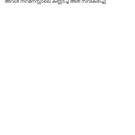
അവൾ നിറമനസ്സാലെ കണ്ണടച്ച് അത് സ്വീകരിച്ചു