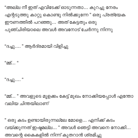
“അല്ല നീ ഇത് എവിടേക്ക് ഓടുന്നതാ… കുറച്ചു നേരം
എന്റടുത്തു കാറ്റു കൊണ്ടു നിൽക്കുന്നേ ” ഒരു പ്രത്യേക
ഈണത്തിൽ പറഞ്ഞു… അത് കേട്ടതും ഒരു
പുഞ്ചിരിയാലെ അവൾ അവനോട് ചേർന്നു നിന്നു
“ദച്ചു…. ” ആർദ്രമായി വിളിച്ചു
“മ്മ്… “
“ദച്ചു…. “
“മ്മ്… ” അവളുടെ മൂളക്കം കേട്ട് മുഖം നോക്കിയപ്പോൾ എന്തോ
വലിയ ചിന്തയിലാണ്
” ഒരു കടം ഉണ്ടായിരുന്നല്ലേ മോളെ… എനിക്ക് കടം
വയ്ക്കുന്നത് ഇഷ്ടമല്ല… ” അവൾ ഞെട്ടി അവനെ നോക്കി…
അവന്റെ കൈകളിൽ നിന്ന് കുതറാൻ ശ്രമിച്ചു