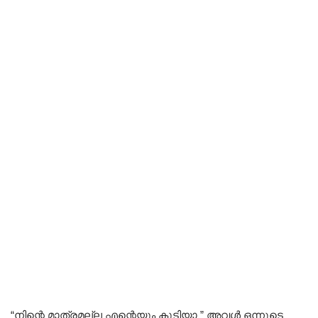
“നിന്റെ മാത്രമല്ല എന്റെയും കൂടിയാ ” അവൾ ഒന്നൂടെ