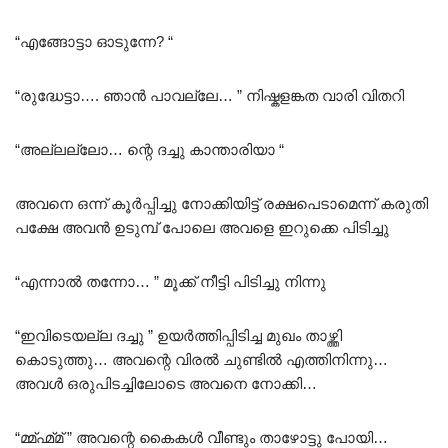
5.00
out of 5
“എങ്ങോട്ടാ ഓടുന്നേ? “
“രുദ്ധേട്ടാ…. ഞാൻ പാവല്ലേ… ” നിഷ്കളങ്കത വാരി വിതറി
“അല്ലല്ലോ… ന്റെ ദച്ചു കാന്താരിയാ “
അവനെ ഒന്ന് കൂർപ്പിച്ചു നോക്കിയിട്ട് രക്ഷപെടാമെന്ന് കരുതി
പക്ഷേ അവൻ ഉടുമ്പ് പോലെ അവളെ ഇറുക്കെ പിടിച്ചു
“എന്നാൽ തന്നോ… ” മൂക്ക് നീട്ടി പിടിച്ചു നിന്നു
“ഇവിടെയല്ല ദച്ചു ” ഉയർത്തിപ്പിടിച്ച മുഖം താഴ്ത്തി
കൊടുത്തു… അവന്റെ വിരൽ ചുണ്ടിൽ എത്തിനിന്നു…
അവൾ ഒരുപിടച്ചിലോടെ അവനെ നോക്കി…
“മ്മ്ഹ്മ്മ് ” അവന്റെ കൈകൾ വീണ്ടും താഴോട്ടു പോയി…