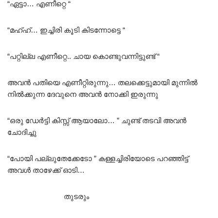
“ഏട്ടാ… എണീറ്റെ “
“മഹ്ഹ്… ഇച്ചിരി കൂടി കിടന്നോട്ടെ “
“പറ്റില്ല എണീറ്റെ.. ചായ കൊണ്ടുവന്നിട്ടുണ്ട് “
അവൻ പതിയെ എണീറ്റിരുന്നു… തലക്കെട്ടുമായി മുന്നിൽ
നിൽക്കുന്ന ദേവുനെ അവൻ നോക്കി ഇരുന്നു
“ഒരു ഡേർട്ടി കിസ്സ് ആയാലോ… ” ചുണ്ട് തടവി അവൻ
ചോദിച്ചു
“പോയി പല്ലുതേക്കേടോ ” കള്ളച്ചിരിയോടെ പറഞ്ഞിട്ട്
അവൾ താഴേക്ക് ഓടി…
തുടരും