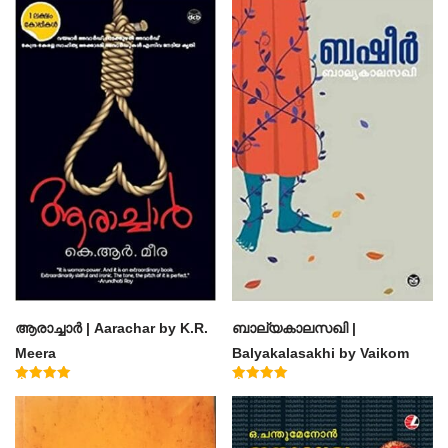
ആരാച്ചാര്‍ | Aarachar by K.R.
ബാല്യകാലസഖി |
Meera
Balyakalasakhi by Vaikom
Muhammad Basheer
Rated
Rated
4.50
4.60
out of 5
out of 5