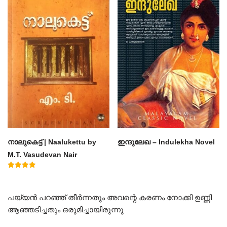
നാലുകെട്ട് | Naalukettu by
ഇന്ദുലേഖ – Indulekha Novel
M.T. Vasudevan Nair
Rated
5.00
out of 5
പയ്യൻ പറഞ്ഞ് തീർന്നതും അവന്റെ കരണം നോക്കി ഉണ്ണി
ആഞ്ഞടിച്ചതും ഒരുമിച്ചായിരുന്നു