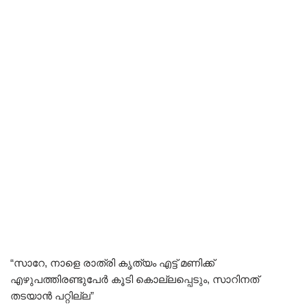
“സാറേ, നാളെ രാത്രി കൃത്യം എട്ട് മണിക്ക്
എഴുപത്തിരണ്ടുപേർ കൂടി കൊല്ലപ്പെടും, സാറിനത്
തടയാൻ പറ്റില്ല”