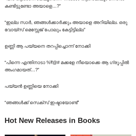
കണ്ടിട്ടുണ്ടോ അയാളെ…?”
“ഇല്ല സാർ, ഞങ്ങൾക്കാർക്കും അയാളെ അറിയില്ല. ഒരു
വോയ്‌സ് മെസ്സേജ് പോലും കേട്ടിട്ടില്ല”
ഉണ്ണി ആ പയ്യനെ തറപ്പിച്ചൊന്ന് നോക്കി
“പിന്നെ എന്തിനാടാ %₹@# മക്കളേ നീയൊക്കെ ആ ഗ്രൂപ്പിൽ
അംഗമായത്…?”
പയ്യൻ ഉണ്ണിയെ നോക്കി
“ഞങ്ങൾക്ക് സെക്സ് ഇഷ്ടായോണ്ട്”
Hot New Releases in Books