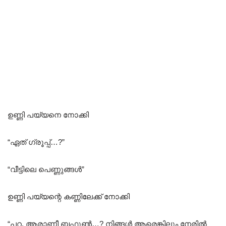
ഉണ്ണി പയ്യനെ നോക്കി
“ഏത് ഗ്രൂപ്പ്‌…?”
“വീട്ടിലെ പെണ്ണുങ്ങൾ”
ഉണ്ണി പയ്യന്റെ കണ്ണിലേക്ക് നോക്കി
“പറ, ആരാണീ ബഫൂൺ…? നിങ്ങൾ ആരെങ്കിലും നേരിൽ