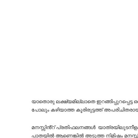
യാതൊരു ലക്ഷ്യമില്ലാതെ ഇറങ്ങിപ്പുറപ്പെട്ട
പോലും കഴിയാത്ത കൂരിരുട്ടത്ത് അപരിചിതരാ
മനസ്സിൻ്റ് പ്രതിഫലനങ്ങൾ യാത്രയിലുടനീളം 
പാതയിൽ ആണെങ്കിൽ അടുത്ത നിമിഷം മനസ്സിൽ