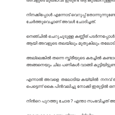
അവളുടെ മുഖഭാവം ഇരുണ്ട ആ കുടിലിനുള്ളിൽ 
നിനക്കിപ്പോൾ എന്നോട് വെറുപ്പ് തോന്നുന്നുണ്
ചേർത്തുവെച്ചാണ് അവൾ ചോദിച്ചത്.
നെഞ്ചിൽ ചെറുചൂടുള്ള കണ്ണീര് പടർന്നപ്
ആയി അവളുടെ തലയിലും മുതുകിലും തലോടി ക
അല്ലെങ്കിൽ തന്നെ സ്ത്രീയുടെ കരച്ചിൽ കണ്
അങ്ങനെയും ചില പണികൾ വാങ്ങി കൂട്ടിയിട്ടുണ
എന്നാൽ അവളെ തലോടിയ കയ്യിൽ നനവ് അനുഭ
പെട്ടെന്ന് കൈ പിൻവലിച്ചു നോക്കി ഇരുട്ടി
നിൻറെ പുറത്തു ചോര ? എന്താ സംഭവിച്ചത് അ