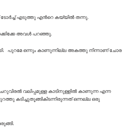
റ് ടോർച്ച് എടുത്തു എൻറെ കയ്യിൽ തന്നു.
ോക്കിക്കേ അവൾ പറഞ്ഞു.
്കി. പുറമേ ഒന്നും കാണുന്നില്ല അകത്തു നിന്നാണ് ചോര
െറുവിരൽ വലിപ്പമുള്ള കാടിനുള്ളിൽ കാണുന്ന എന്ന
 കടിച്ചുതൂങ്ങികിടന്നിരുന്നത് ഒന്നല്ല ഒരു
ുങ്ങി.