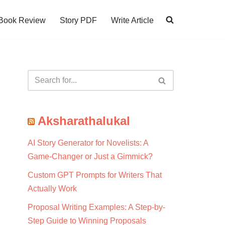
Book Review
Story PDF
Write Article
Aksharathalukal
AI Story Generator for Novelists: A
Game-Changer or Just a Gimmick?
Custom GPT Prompts for Writers That
Actually Work
Proposal Writing Examples: A Step-by-
Step Guide to Winning Proposals