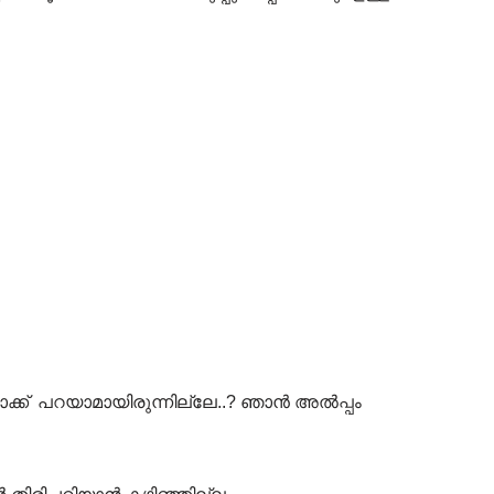
ാക്ക് പറയാമായിരുന്നില്ലേ..? ഞാൻ അൽപ്പം